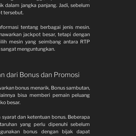
k dalam jangka panjang. Jadi, sebelum
t tersebut.
formasi tentang berbagai jenis mesin.
awarkan jackpot besar, tetapi dengan
ilih mesin yang seimbang antara RTP
sa sangat menguntungkan.
 dari Bonus dan Promosi
awarkan bonus menarik. Bonus sambutan,
 lainnya bisa memberi pemain peluang
iko besar.
 syarat dan ketentuan bonus. Beberapa
 taruhan yang perlu dipenuhi sebelum
gunakan bonus dengan bijak dapat