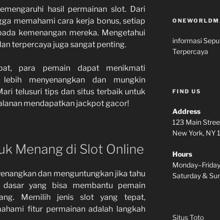
mengaruhi hasil permainan slot. Dari
gga memahami cara kerja bonus, setiap
ONEWORLDM
i pada kemenangan mereka. Mengetahui
informasi Sepu
an terpercaya juga sangat penting.
Terpercaya
pat, para pemain dapat menikmati
 lebih menyenangkan dan mungkin
i telusuri tips dan situs terbaik untuk
FIND US
lanan mendapatkan jackpot gacor!
Address
123 Main Stree
New York, NY
tuk Menang di Slot Online
Hours
Monday–Frida
enangkan dan menguntungkan jika tahu
Saturday & S
t dasar yang bisa membantu pemain
ng. Memilih jenis slot yang tepat,
ahami fitur permainan adalah langkah
Situs Toto