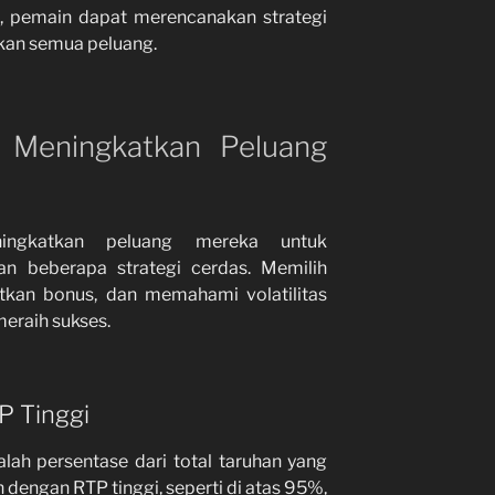
 pemain dapat merencanakan strategi
an semua peluang.
n: Meningkatkan Peluang
ngkatkan peluang mereka untuk
 beberapa strategi cerdas. Memilih
tkan bonus, dan memahami volatilitas
meraih sukses.
P Tinggi
lah persentase dari total taruhan yang
dengan RTP tinggi, seperti di atas 95%,