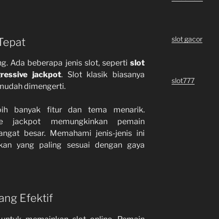
slot gacor
 Tepat
ing. Ada beberapa jenis slot, seperti
slot
ressive jackpot
. Slot klasik biasanya
slot777
 mudah dimengerti.
ih banyak fitur dan tema menarik.
ive jackpot memungkinkan pemain
ngat besar. Memahami jenis-jenis ini
n yang paling sesuai dengan gaya
ng Efektif