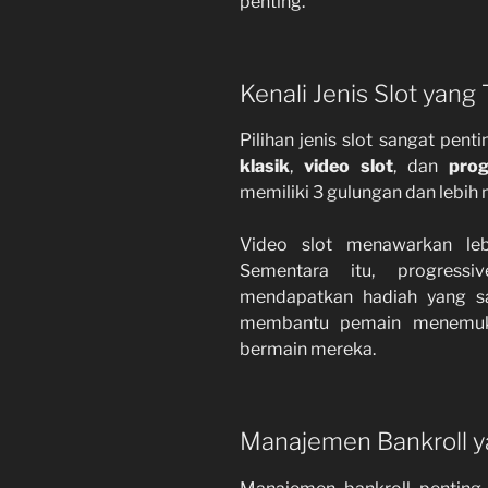
penting.
Kenali Jenis Slot yang
Pilihan jenis slot sangat pent
klasik
,
video slot
, dan
prog
memiliki 3 gulungan dan lebih
Video slot menawarkan leb
Sementara itu, progress
mendapatkan hadiah yang sa
membantu pemain menemuka
bermain mereka.
Manajemen Bankroll ya