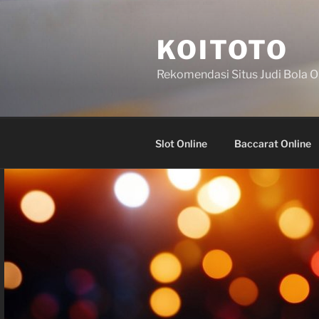
Skip
to
KOITOTO
content
Rekomendasi Situs Judi Bola O
Slot Online
Baccarat Online