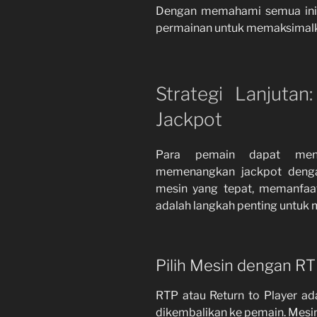
Dengan memahami semua ini,
permainan untuk memaksimalk
Strategi Lanjuta
Jackpot
Para pemain dapat meni
memenangkan jackpot dengan
mesin yang tepat, memanfaa
adalah langkah penting untuk 
Pilih Mesin dengan RT
RTP atau Return to Player ada
dikembalikan ke pemain. Mesin 