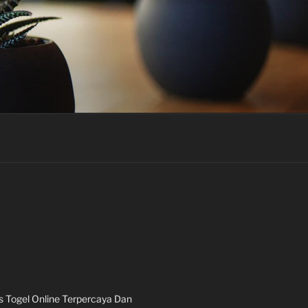
s Togel Online Terpercaya Dan