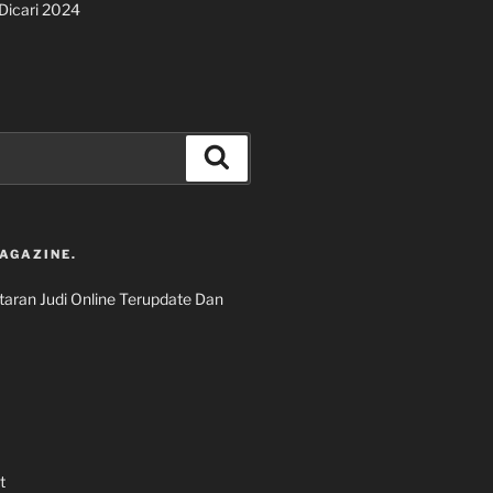
Dicari 2024
Search
AGAZINE.
taran Judi Online Terupdate Dan
t