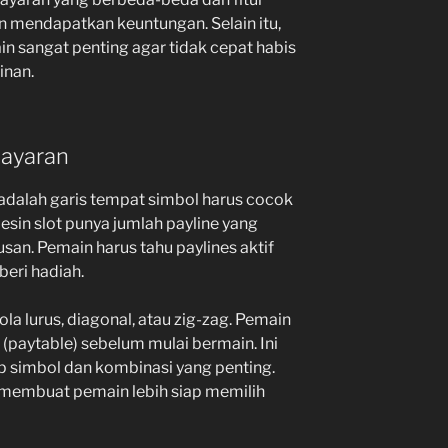
mendapatkan keuntungan. Selain itu,
n sangat penting agar tidak cepat habis
inan.
ayaran
adalah garis tempat simbol harus cocok
sin slot punya jumlah payline yang
usan. Pemain harus tahu paylines aktif
eri hadiah.
a lurus, diagonal, atau zig-zag. Pemain
(paytable) sebelum mulai bermain. Ini
 simbol dan kombinasi yang penting.
membuat pemain lebih siap memilih