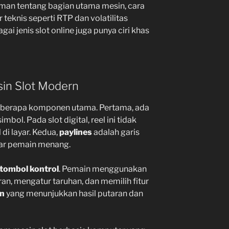
an tentang bagian utama mesin, cara
r teknis seperti RTP dan volatilitas
agai jenis slot online juga punya ciri khas
n Slot Modern
i beberapa komponen utama. Pertama, ada
mbol. Pada slot digital, reel ini tidak
 di layar. Kedua,
paylines
adalah garis
ar pemain menang.
tombol kontrol
. Pemain menggunakan
an, mengatur taruhan, dan memilih fitur
an
yang menunjukkan hasil putaran dan