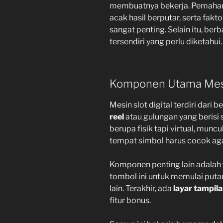
membuatnya bekerja. Pemaham
acak hasil berputar, serta fakto
sangat penting. Selain itu, berb
tersendiri yang perlu diketahui.
Komponen Utama Mesi
Mesin slot digital terdiri dar
reel
atau gulungan yang berisi si
berupa fisik tapi virtual, muncul
tempat simbol harus cocok ag
Komponen penting lain adalah
tombol ini untuk memulai putar
lain. Terakhir, ada
layar tampil
fitur bonus.