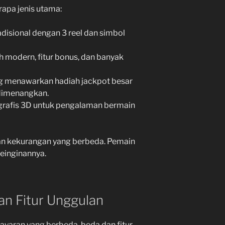
rapa jenis utama:
radisional dengan 3 reel dan simbol
bih modern, fitur bonus, dan banyak
ang menawarkan hadiah jackpot besar
dimenangkan.
 grafis 3D untuk pengalaman bermain
dan kekurangan yang berbeda. Pemain
einginannya.
an Fitur Unggulan
bayaran yang berbeda-beda dan fitur