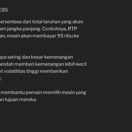
tas
persentase dari total taruhan yang akan
lam jangka panjang. Contohnya, RTP
uhan, mesin akan membayar 95 ribu ke
rapa sering dan besar kemenangan
as rendah memberi kemenangan lebih kecil
ot volatilitas tinggi memberikan
.
s membantu pemain memilih mesin yang
n tujuan mereka.