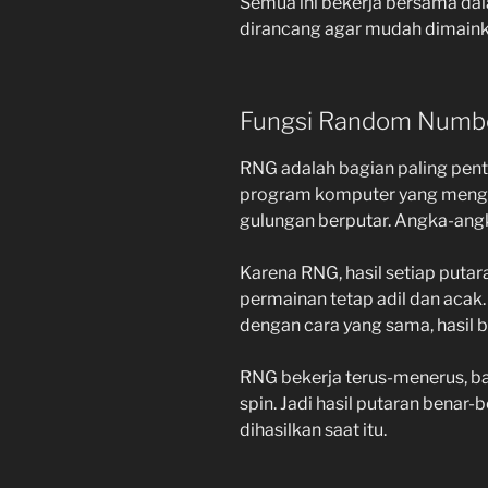
Semua ini bekerja bersama da
dirancang agar mudah dimaink
Fungsi Random Numbe
RNG adalah bagian paling pentin
program komputer yang mengh
gulungan berputar. Angka-ang
Karena RNG, hasil setiap putara
permainan tetap adil dan aca
dengan cara yang sama, hasil b
RNG bekerja terus-menerus, 
spin. Jadi hasil putaran bena
dihasilkan saat itu.