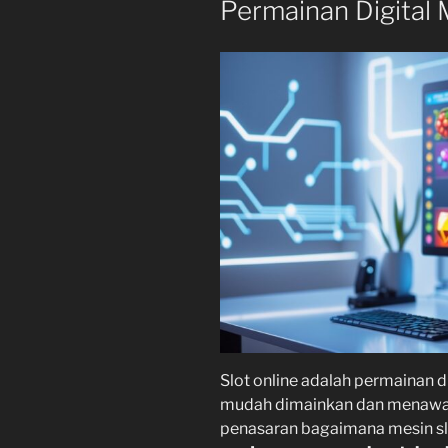
Permainan Digital
Slot online adalah permainan d
mudah dimainkan dan menawar
penasaran bagaimana mesin slot