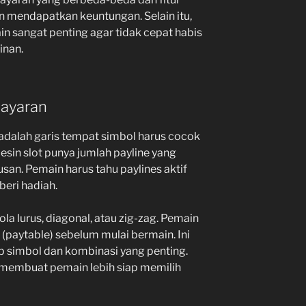
mendapatkan keuntungan. Selain itu,
n sangat penting agar tidak cepat habis
inan.
ayaran
adalah garis tempat simbol harus cocok
sin slot punya jumlah payline yang
usan. Pemain harus tahu paylines aktif
eri hadiah.
a lurus, diagonal, atau zig-zag. Pemain
(paytable) sebelum mulai bermain. Ini
 simbol dan kombinasi yang penting.
membuat pemain lebih siap memilih