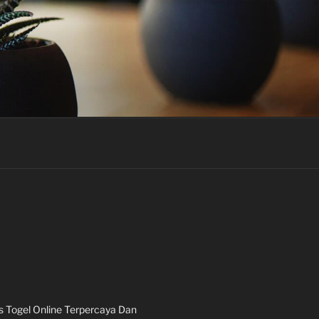
s Togel Online Terpercaya Dan