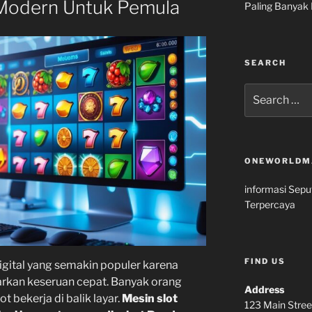
 Modern Untuk Pemula
Paling Banyak 
SEARCH
Search
for:
ONEWORLDM
informasi Sepu
Terpercaya
FIND US
igital yang semakin populer karena
kan keseruan cepat. Banyak orang
Address
 bekerja di balik layar.
Mesin slot
123 Main Stree