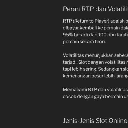
Peran RTP dan Volatili
RTP (Return to Player) adalah 
dibayar kembali ke pemain da
95% berarti dari 100 ribu tar
pemain secara teori.
Volatilitas menunjukkan sebe
terjadi. Slot dengan volatilit
tapi lebih sering. Sedangkan sl
kemenangan besar lebih jarang
Memahami RTP dan volatilita
cocok dengan gaya bermain da
Jenis-Jenis Slot Online