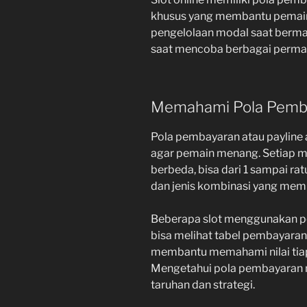
khusus yang membantu pemain 
pengelolaan modal saat bermai
saat mencoba berbagai perma
Memahami Pola Pemb
Pola pembayaran atau payline 
agar pemain menang. Setiap me
berbeda, bisa dari 1 sampai rat
dan jenis kombinasi yang memb
Beberapa slot menggunakan pol
bisa melihat tabel pembayaran 
membantu memahami nilai tiap
Mengetahui pola pembayaran 
taruhan dan strategi.