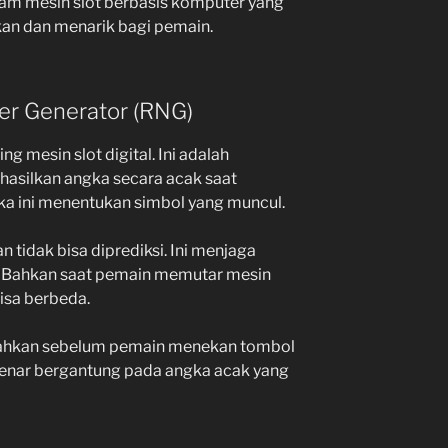
lam mesin slot berbasis komputer yang
an dan menarik bagi pemain.
r Generator (RNG)
g mesin slot digital. Ini adalah
asilkan angka secara acak saat
ka ini menentukan simbol yang muncul.
n tidak bisa diprediksi. Ini menjaga
k. Bahkan saat pemain memutar mesin
isa berbeda.
bahkan sebelum pemain menekan tombol
r-benar bergantung pada angka acak yang