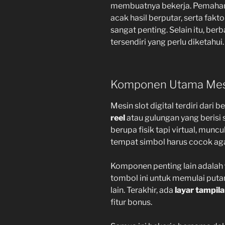
membuatnya bekerja. Pemaham
acak hasil berputar, serta fakto
sangat penting. Selain itu, berb
tersendiri yang perlu diketahui.
Komponen Utama Mesi
Mesin slot digital terdiri dar
reel
atau gulungan yang berisi si
berupa fisik tapi virtual, muncul
tempat simbol harus cocok ag
Komponen penting lain adalah
tombol ini untuk memulai putar
lain. Terakhir, ada
layar tampil
fitur bonus.