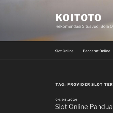
Skip
to
KOITOTO
content
Rekomendasi Situs Judi Bola O
Slot Online
Baccarat Online
TAG:
PROVIDER SLOT TE
POSTED
04.08.2026
ON
Slot Online Pandu