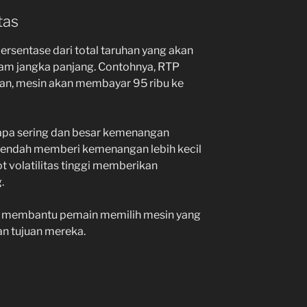
tas
persentase dari total taruhan yang akan
lam jangka panjang. Contohnya, RTP
uhan, mesin akan membayar 95 ribu ke
rapa sering dan besar kemenangan
as rendah memberi kemenangan lebih kecil
ot volatilitas tinggi memberikan
.
s membantu pemain memilih mesin yang
n tujuan mereka.