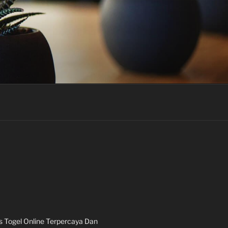
s Togel Online Terpercaya Dan