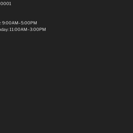
 10001
y: 9:00AM–5:00PM
unday: 11:00AM–3:00PM