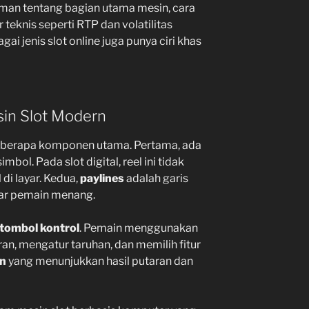
an tentang bagian utama mesin, cara
r teknis seperti RTP dan volatilitas
agai jenis slot online juga punya ciri khas
n Slot Modern
i beberapa komponen utama. Pertama, ada
mbol. Pada slot digital, reel ini tidak
 di layar. Kedua,
paylines
adalah garis
ar pemain menang.
tombol kontrol
. Pemain menggunakan
an, mengatur taruhan, dan memilih fitur
an
yang menunjukkan hasil putaran dan