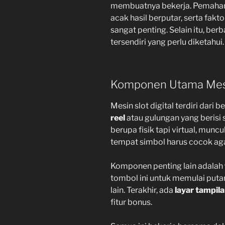
membuatnya bekerja. Pemaham
acak hasil berputar, serta fakto
sangat penting. Selain itu, berb
tersendiri yang perlu diketahui.
Komponen Utama Mesi
Mesin slot digital terdiri dar
reel
atau gulungan yang berisi si
berupa fisik tapi virtual, muncul
tempat simbol harus cocok ag
Komponen penting lain adalah
tombol ini untuk memulai putar
lain. Terakhir, ada
layar tampil
fitur bonus.