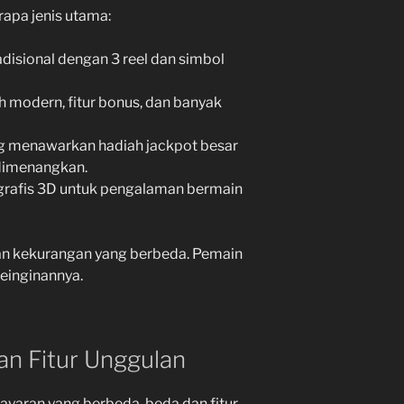
rapa jenis utama:
radisional dengan 3 reel dan simbol
bih modern, fitur bonus, dan banyak
ang menawarkan hadiah jackpot besar
dimenangkan.
 grafis 3D untuk pengalaman bermain
dan kekurangan yang berbeda. Pemain
einginannya.
an Fitur Unggulan
bayaran yang berbeda-beda dan fitur