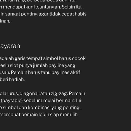
mendapatkan keuntungan. Selain itu,
n sangat penting agar tidak cepat habis
inan.
ayaran
adalah garis tempat simbol harus cocok
sin slot punya jumlah payline yang
usan. Pemain harus tahu paylines aktif
eri hadiah.
a lurus, diagonal, atau zig-zag. Pemain
(paytable) sebelum mulai bermain. Ini
 simbol dan kombinasi yang penting.
membuat pemain lebih siap memilih