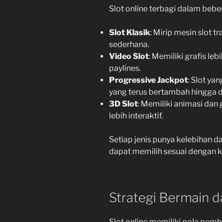
Slot online terbagi dalam bebe
Slot Klasik
: Mirip mesin slot t
sederhana.
Video Slot
: Memiliki grafis le
paylines.
Progressive Jackpot
: Slot y
yang terus bertambah hingga 
3D Slot
: Memiliki animasi dan
lebih interaktif.
Setiap jenis punya kelebihan 
dapat memilih sesuai dengan k
Strategi Bermain d
Slot online memiliki pola pem