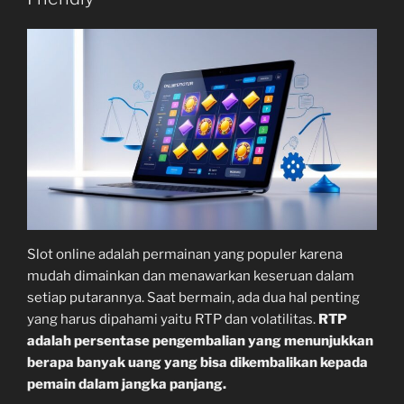
Slot online adalah permainan yang populer karena
mudah dimainkan dan menawarkan keseruan dalam
setiap putarannya. Saat bermain, ada dua hal penting
yang harus dipahami yaitu RTP dan volatilitas.
RTP
adalah persentase pengembalian yang menunjukkan
berapa banyak uang yang bisa dikembalikan kepada
pemain dalam jangka panjang.