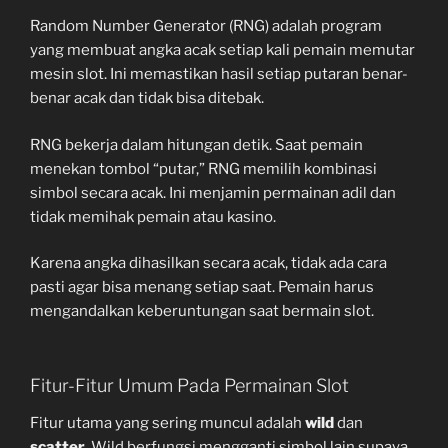
Random Number Generator (RNG) adalah program
yang membuat angka acak setiap kali pemain memutar
mesin slot. Ini memastikan hasil setiap putaran benar-
benar acak dan tidak bisa ditebak.
RNG bekerja dalam hitungan detik. Saat pemain
menekan tombol “putar,” RNG memilih kombinasi
simbol secara acak. Ini menjamin permainan adil dan
tidak memihak pemain atau kasino.
Karena angka dihasilkan secara acak, tidak ada cara
pasti agar bisa menang setiap saat. Pemain harus
mengandalkan keberuntungan saat bermain slot.
Fitur-Fitur Umum Pada Permainan Slot
Fitur utama yang sering muncul adalah
wild
dan
scatter
. Wild berfungsi mengganti simbol lain supaya