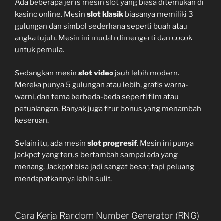
Ada beberapa jenis mesin slot yang biasa ditemukan di
kasino online. Mesin
slot klasik
biasanya memiliki 3
gulungan dan simbol sederhana seperti buah atau
angka tujuh. Mesin ini mudah dimengerti dan cocok
untuk pemula.
Sedangkan mesin
slot video
jauh lebih modern.
Mereka punya 5 gulungan atau lebih, grafis warna-
warni, dan tema berbeda-beda seperti film atau
petualangan. Banyak juga fitur bonus yang menambah
keseruan.
Selain itu, ada mesin
slot progresif
. Mesin ini punya
jackpot yang terus bertambah sampai ada yang
menang. Jackpot bisa jadi sangat besar, tapi peluang
mendapatkannya lebih sulit.
Cara Kerja Random Number Generator (RNG)