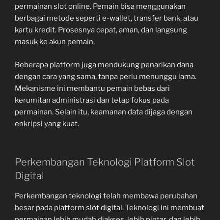
permainan slot online. Pemain bisa menggunakan
berbagai metode seperti e-wallet, transfer bank, atau
kartu kredit. Prosesnya cepat, aman, dan langsung
masuk ke akun pemain.
Beberapa platform juga mendukung penarikan dana
dengan cara yang sama, tanpa perlu menunggu lama.
Mekanisme ini membantu pemain bebas dari
kerumitan administrasi dan tetap fokus pada
permainan. Selain itu, keamanan data dijaga dengan
enkripsi yang kuat.
Perkembangan Teknologi Platform Slot
Digital
Perkembangan teknologi telah membawa perubahan
besar pada platform slot digital. Teknologi ini membuat
permainan lebih mudah diakses, lebih pintar, dan lebih