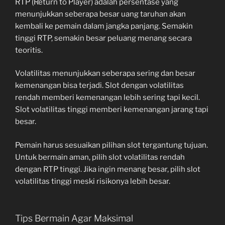
RTP (Return to Player) adalah persentase yang
menunjukkan seberapa besar uang taruhan akan
kembali ke pemain dalam jangka panjang. Semakin
tinggi RTP, semakin besar peluang menang secara
teoritis.
Volatilitas menunjukkan seberapa sering dan besar
kemenangan bisa terjadi. Slot dengan volatilitas
rendah memberi kemenangan lebih sering tapi kecil.
Slot volatilitas tinggi memberi kemenangan jarang tapi
besar.
Pemain harus sesuaikan pilihan slot tergantung tujuan.
Untuk bermain aman, pilih slot volatilitas rendah
dengan RTP tinggi. Jika ingin menang besar, pilih slot
volatilitas tinggi meski risikonya lebih besar.
Tips Bermain Agar Maksimal