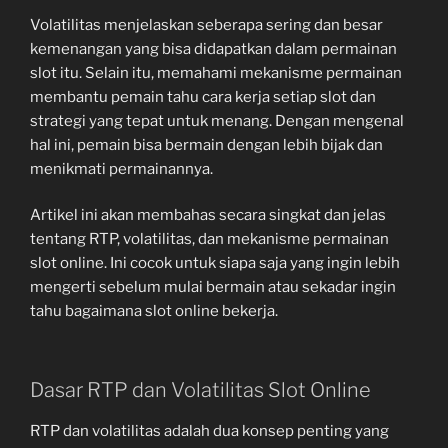
Volatilitas menjelaskan seberapa sering dan besar
kemenangan yang bisa didapatkan dalam permainan
slot itu. Selain itu, memahami mekanisme permainan
membantu pemain tahu cara kerja setiap slot dan
strategi yang tepat untuk menang. Dengan mengenal
hal ini, pemain bisa bermain dengan lebih bijak dan
menikmati permainannya.
Artikel ini akan membahas secara singkat dan jelas
tentang RTP, volatilitas, dan mekanisme permainan
slot online. Ini cocok untuk siapa saja yang ingin lebih
mengerti sebelum mulai bermain atau sekadar ingin
tahu bagaimana slot online bekerja.
Dasar RTP dan Volatilitas Slot Online
RTP dan volatilitas adalah dua konsep penting yang