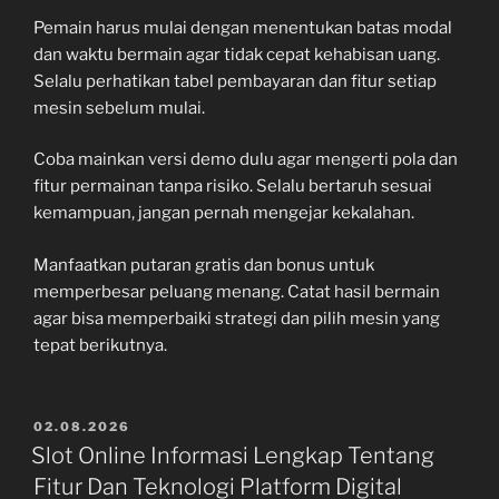
Pemain harus mulai dengan menentukan batas modal
dan waktu bermain agar tidak cepat kehabisan uang.
Selalu perhatikan tabel pembayaran dan fitur setiap
mesin sebelum mulai.
Coba mainkan versi demo dulu agar mengerti pola dan
fitur permainan tanpa risiko. Selalu bertaruh sesuai
kemampuan, jangan pernah mengejar kekalahan.
Manfaatkan putaran gratis dan bonus untuk
memperbesar peluang menang. Catat hasil bermain
agar bisa memperbaiki strategi dan pilih mesin yang
tepat berikutnya.
POSTED
02.08.2026
ON
Slot Online Informasi Lengkap Tentang
Fitur Dan Teknologi Platform Digital