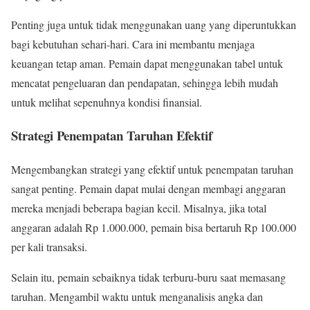
Penting juga untuk tidak menggunakan uang yang diperuntukkan
bagi kebutuhan sehari-hari. Cara ini membantu menjaga
keuangan tetap aman. Pemain dapat menggunakan tabel untuk
mencatat pengeluaran dan pendapatan, sehingga lebih mudah
untuk melihat sepenuhnya kondisi finansial.
Strategi Penempatan Taruhan Efektif
Mengembangkan strategi yang efektif untuk penempatan taruhan
sangat penting. Pemain dapat mulai dengan membagi anggaran
mereka menjadi beberapa bagian kecil. Misalnya, jika total
anggaran adalah Rp 1.000.000, pemain bisa bertaruh Rp 100.000
per kali transaksi.
Selain itu, pemain sebaiknya tidak terburu-buru saat memasang
taruhan. Mengambil waktu untuk menganalisis angka dan