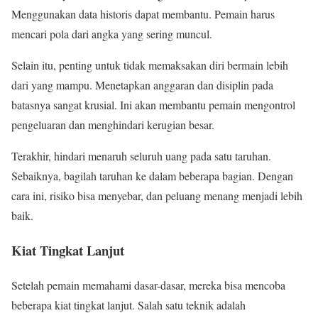
Menggunakan data historis dapat membantu. Pemain harus
mencari pola dari angka yang sering muncul.
Selain itu, penting untuk tidak memaksakan diri bermain lebih
dari yang mampu. Menetapkan anggaran dan disiplin pada
batasnya sangat krusial. Ini akan membantu pemain mengontrol
pengeluaran dan menghindari kerugian besar.
Terakhir, hindari menaruh seluruh uang pada satu taruhan.
Sebaiknya, bagilah taruhan ke dalam beberapa bagian. Dengan
cara ini, risiko bisa menyebar, dan peluang menang menjadi lebih
baik.
Kiat Tingkat Lanjut
Setelah pemain memahami dasar-dasar, mereka bisa mencoba
beberapa kiat tingkat lanjut. Salah satu teknik adalah