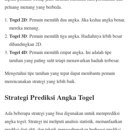
peluang menang yang berbeda.
Togel 2D
: Pemain memilih dua angka. Jika kedua angka benar,
mereka menang.
Togel 3D
: Pemain memilih tiga angka. Hadiahnya lebih besar
dibandingkan 2D.
Togel 4D
: Pemain memilih empat angka. Ini adalah tipe
taruhan yang paling sulit tetapi menawarkan hadiah terbesar.
Mengetahui tipe taruhan yang tepat dapat membantu pemain
merencanakan strategi yang lebih baik.
Strategi Prediksi Angka Togel
Ada beberapa strategi yang bisa digunakan untuk memprediksi
angka togel. Strategi ini meliputi analisis statistik, memanfaatkan
prediksi dari ahli, dan teknik menggabungkan berbagai prediksi.