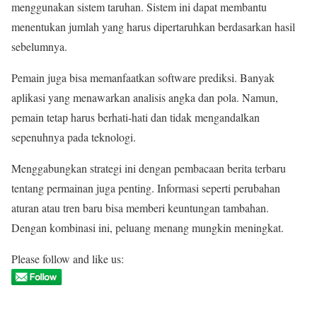
menggunakan sistem taruhan. Sistem ini dapat membantu
menentukan jumlah yang harus dipertaruhkan berdasarkan hasil
sebelumnya.
Pemain juga bisa memanfaatkan software prediksi. Banyak
aplikasi yang menawarkan analisis angka dan pola. Namun,
pemain tetap harus berhati-hati dan tidak mengandalkan
sepenuhnya pada teknologi.
Menggabungkan strategi ini dengan pembacaan berita terbaru
tentang permainan juga penting. Informasi seperti perubahan
aturan atau tren baru bisa memberi keuntungan tambahan.
Dengan kombinasi ini, peluang menang mungkin meningkat.
Please follow and like us: