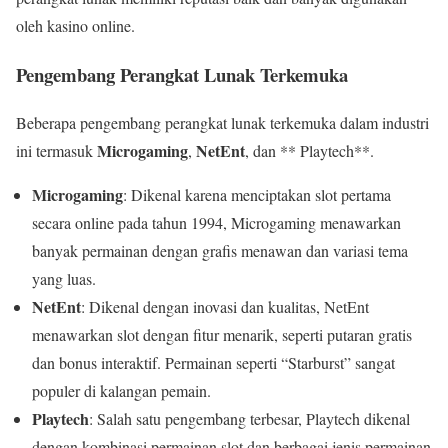
oleh kasino online.
Pengembang Perangkat Lunak Terkemuka
Beberapa pengembang perangkat lunak terkemuka dalam industri
Microgaming
NetEnt
ini termasuk
,
, dan ** Playtech**.
Microgaming
: Dikenal karena menciptakan slot pertama
secara online pada tahun 1994, Microgaming menawarkan
banyak permainan dengan grafis menawan dan variasi tema
yang luas.
NetEnt
: Dikenal dengan inovasi dan kualitas, NetEnt
menawarkan slot dengan fitur menarik, seperti putaran gratis
dan bonus interaktif. Permainan seperti “Starburst” sangat
populer di kalangan pemain.
Playtech
: Salah satu pengembang terbesar, Playtech dikenal
dengan kombinasi permainan slot dan berbagai jenis permainan