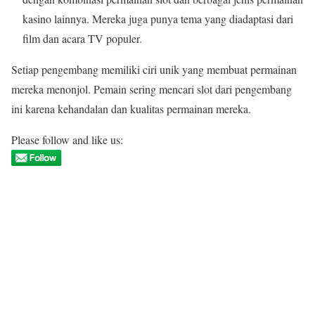
kasino lainnya. Mereka juga punya tema yang diadaptasi dari
film dan acara TV populer.
Setiap pengembang memiliki ciri unik yang membuat permainan
mereka menonjol. Pemain sering mencari slot dari pengembang
ini karena kehandalan dan kualitas permainan mereka.
Please follow and like us: