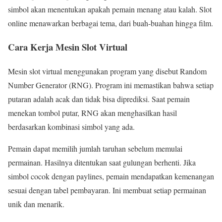
simbol akan menentukan apakah pemain menang atau kalah. Slot
online menawarkan berbagai tema, dari buah-buahan hingga film.
Cara Kerja Mesin Slot Virtual
Mesin slot virtual menggunakan program yang disebut Random
Number Generator (RNG). Program ini memastikan bahwa setiap
putaran adalah acak dan tidak bisa diprediksi. Saat pemain
menekan tombol putar, RNG akan menghasilkan hasil
berdasarkan kombinasi simbol yang ada.
Pemain dapat memilih jumlah taruhan sebelum memulai
permainan. Hasilnya ditentukan saat gulungan berhenti. Jika
simbol cocok dengan paylines, pemain mendapatkan kemenangan
sesuai dengan tabel pembayaran. Ini membuat setiap permainan
unik dan menarik.