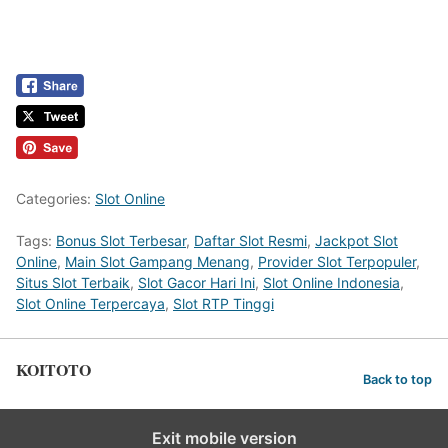
Categories:
Slot Online
Tags:
Bonus Slot Terbesar
,
Daftar Slot Resmi
,
Jackpot Slot
Online
,
Main Slot Gampang Menang
,
Provider Slot Terpopuler
,
Situs Slot Terbaik
,
Slot Gacor Hari Ini
,
Slot Online Indonesia
,
Slot Online Terpercaya
,
Slot RTP Tinggi
KOITOTO
Back to top
Exit mobile version