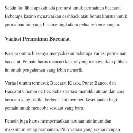
Selain itu, lihat apakah ada promosi untuk permainan baccarat.
Beberapa kasino menawarkan cashback atau bonus khusus untuk
permainan ini, yang bisa meningkatkan peluang kemenangan.
Variasi Permainan Baccarat
Kasino online biasanya menyediakan beberapa variasi permainan
baccarat. Pemain harus mencari kasino yang menawarkan pilihan
ini untuk pengalaman yang lebih menarik.
Variasi umum termasuk Baccarat Klasik, Punto Banco, dan
Baccarat Chemin de Fer. Setiap variasi memiliki aturan dan cara
bermain yang sedikit berbeda. Ini memberi kesempatan bagi
pemain untuk mencoba sesuatu yang baru.
Pemain juga harus memperhatikan taruhan minimum dan
maksimum setiap permainan. Pilih variasi yang sesuai dengan