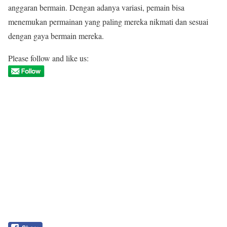
anggaran bermain. Dengan adanya variasi, pemain bisa
menemukan permainan yang paling mereka nikmati dan sesuai
dengan gaya bermain mereka.
Please follow and like us: