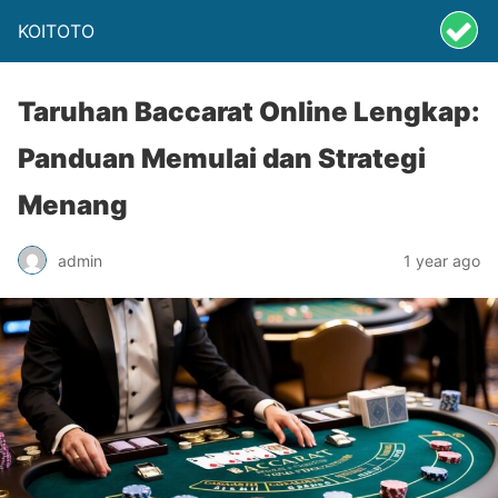
KOITOTO
Taruhan Baccarat Online Lengkap:
Panduan Memulai dan Strategi
Menang
admin
1 year ago