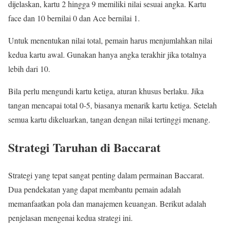
dijelaskan, kartu 2 hingga 9 memiliki nilai sesuai angka. Kartu
face dan 10 bernilai 0 dan Ace bernilai 1.
Untuk menentukan nilai total, pemain harus menjumlahkan nilai
kedua kartu awal. Gunakan hanya angka terakhir jika totalnya
lebih dari 10.
Bila perlu mengundi kartu ketiga, aturan khusus berlaku. Jika
tangan mencapai total 0-5, biasanya menarik kartu ketiga. Setelah
semua kartu dikeluarkan, tangan dengan nilai tertinggi menang.
Strategi Taruhan di Baccarat
Strategi yang tepat sangat penting dalam permainan Baccarat.
Dua pendekatan yang dapat membantu pemain adalah
memanfaatkan pola dan manajemen keuangan. Berikut adalah
penjelasan mengenai kedua strategi ini.