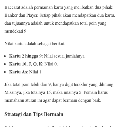
Baccarat adalah permainan kartu yang melibatkan dua pihak:
Banker dan Player. Setiap pihak akan mendapatkan dua kartu,
dan tujuannya adalah untuk mendapatkan total poin yang
mendekati 9.
Nilai kartu adalah sebagai berikut:
Kartu 2 hingga 9
: Nilai sesuai jumlahnya.
Kartu 10, J, Q, K
: Nilai 0.
Kartu As
: Nilai 1.
Jika total poin lebih dari 9, hanya digit terakhir yang dihitung.
Misalnya, jika totalnya 15, maka nilainya 5. Pemain harus
memahami aturan ini agar dapat bermain dengan baik.
Strategi dan Tips Bermain