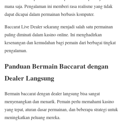
mana saja. Pengalaman ini memberi rasa realisme yang tidak
dapat dicapai dalam permainan berbasis komputer.
Baccarat Live Dealer sekarang menjadi salah satu permainan
paling diminati dalam kasino online. Ini menghadirkan
kesenangan dan kemudahan bagi pemain dari berbagai tingkat
pengalaman.
Panduan Bermain Baccarat dengan
Dealer Langsung
Bermain baccarat dengan dealer langsung bisa sangat
menyenangkan dan menarik. Pemain perlu memahami kasino
yang tepat, aturan dasar permainan, dan beberapa strategi untuk
meningkatkan peluang mereka.