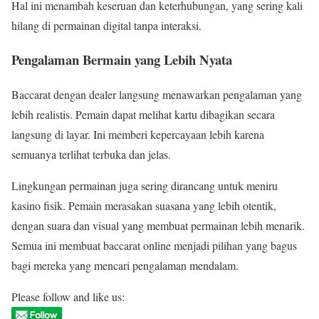
Hal ini menambah keseruan dan keterhubungan, yang sering kali
hilang di permainan digital tanpa interaksi.
Pengalaman Bermain yang Lebih Nyata
Baccarat dengan dealer langsung menawarkan pengalaman yang
lebih realistis. Pemain dapat melihat kartu dibagikan secara
langsung di layar. Ini memberi kepercayaan lebih karena
semuanya terlihat terbuka dan jelas.
Lingkungan permainan juga sering dirancang untuk meniru
kasino fisik. Pemain merasakan suasana yang lebih otentik,
dengan suara dan visual yang membuat permainan lebih menarik.
Semua ini membuat baccarat online menjadi pilihan yang bagus
bagi mereka yang mencari pengalaman mendalam.
Please follow and like us: