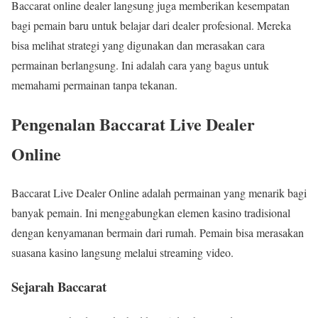
Baccarat online dealer langsung juga memberikan kesempatan
bagi pemain baru untuk belajar dari dealer profesional. Mereka
bisa melihat strategi yang digunakan dan merasakan cara
permainan berlangsung. Ini adalah cara yang bagus untuk
memahami permainan tanpa tekanan.
Pengenalan Baccarat Live Dealer
Online
Baccarat Live Dealer Online adalah permainan yang menarik bagi
banyak pemain. Ini menggabungkan elemen kasino tradisional
dengan kenyamanan bermain dari rumah. Pemain bisa merasakan
suasana kasino langsung melalui streaming video.
Sejarah Baccarat