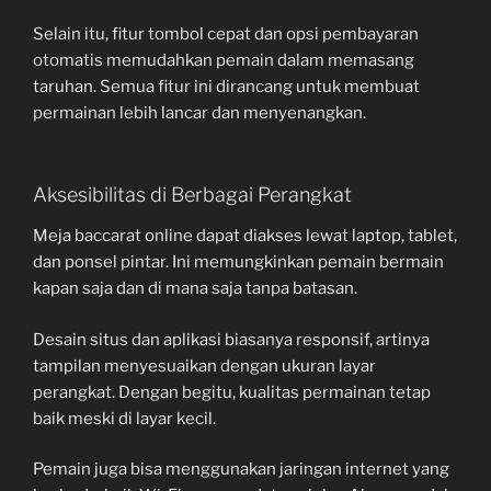
Selain itu, fitur tombol cepat dan opsi pembayaran
otomatis memudahkan pemain dalam memasang
taruhan. Semua fitur ini dirancang untuk membuat
permainan lebih lancar dan menyenangkan.
Aksesibilitas di Berbagai Perangkat
Meja baccarat online dapat diakses lewat laptop, tablet,
dan ponsel pintar. Ini memungkinkan pemain bermain
kapan saja dan di mana saja tanpa batasan.
Desain situs dan aplikasi biasanya responsif, artinya
tampilan menyesuaikan dengan ukuran layar
perangkat. Dengan begitu, kualitas permainan tetap
baik meski di layar kecil.
Pemain juga bisa menggunakan jaringan internet yang