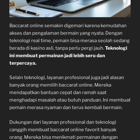
Baccarat online semakin digemari karena kemudahan
akses dan pengalaman bermain yang nyata. Dengan
teknologi real time, pemain bisa merasa seolah sedang
berada di kasino asli, tanpa perlu pergi jauh.
Teknologi
ini membuat permainan jadi lebih seru dan
terpercaya.
Selain teknologi, layanan profesional juga jadi alasan
banyak orang memilih baccarat online. Mereka
mendapatkan bantuan cepat dan ramah saat
menghadapi masalah atau butuh panduan. Ini membuat
pemain merasa nyaman dan terus kembali bermain.
Dukungan dari layanan profesional dan teknologi
canggih membuat baccarat online favorit banyak
orang. Mereka bisa menikmati permainan dengan