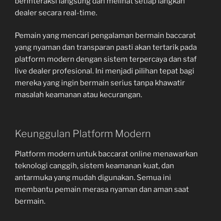
berinteraksi langsung dan melihat setiap langkah
dealer secara real-time.
Pemain yang mencari pengalaman bermain baccarat
yang nyaman dan transparan pasti akan tertarik pada
platform modern dengan sistem terpercaya dan staf
live dealer profesional. Ini menjadi pilihan tepat bagi
mereka yang ingin bermain serius tanpa khawatir
masalah keamanan atau kecurangan.
Keunggulan Platform Modern
Platform modern untuk baccarat online menawarkan
teknologi canggih, sistem keamanan kuat, dan
antarmuka yang mudah digunakan. Semua ini
membantu pemain merasa nyaman dan aman saat
bermain.