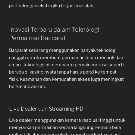
perlindungan ekstra jika terjadi masalah.
Inovasi Terbaru dalam Teknologi
Permainan Baccarat
Baccarat sekarang menggunakan banyak teknologi
canggih untuk membuat permainan lebih menarik dan
aman. Teknologi ini membantu pemain merasa seperti
berada di kasino nyata tanpa harus pergi ke tempat
fisik. Keamanan dan kemudahan akses juga meningkat
berkat inovasi ini.
Live Dealer dan Streaming HD
Live dealer menggunakan kamera resolusi tinggi untuk
menyiarkan permainan secara langsung. Pemain bisa
melihat dealer mengocok dan membagi kartu secara