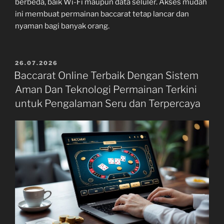
berbeda, baik Wi-Fi maupun data seluler. Akses mudah
ini membuat permainan baccarat tetap lancar dan
nyaman bagi banyak orang.
POSTED
26.07.2026
ON
Baccarat Online Terbaik Dengan Sistem
Aman Dan Teknologi Permainan Terkini
untuk Pengalaman Seru dan Terpercaya