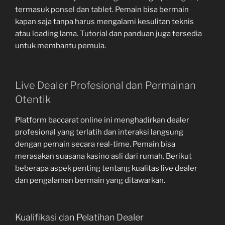
termasuk ponsel dan tablet. Pemain bisa bermain
kapan saja tanpa harus mengalami kesulitan teknis
atau loading lama. Tutorial dan panduan juga tersedia
untuk membantu pemula.
Live Dealer Profesional dan Permainan
Otentik
Platform baccarat online ini menghadirkan dealer
profesional yang terlatih dan interaksi langsung
dengan pemain secara real-time. Pemain bisa
merasakan suasana kasino asli dari rumah. Berikut
beberapa aspek penting tentang kualitas live dealer
dan pengalaman bermain yang ditawarkan.
Kualifikasi dan Pelatihan Dealer