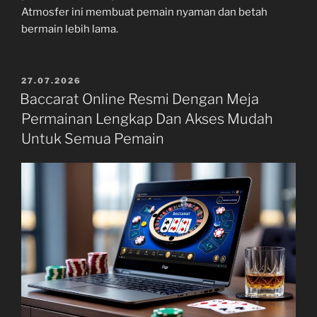
Atmosfer ini membuat pemain nyaman dan betah
bermain lebih lama.
POSTED
27.07.2026
ON
Baccarat Online Resmi Dengan Meja
Permainan Lengkap Dan Akses Mudah
Untuk Semua Pemain