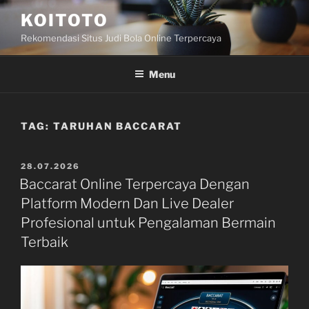
Skip
KOITOTO
to
Rekomendasi Situs Judi Bola Online Terpercaya
content
Menu
TAG:
TARUHAN BACCARAT
POSTED
28.07.2026
ON
Baccarat Online Terpercaya Dengan
Platform Modern Dan Live Dealer
Profesional untuk Pengalaman Bermain
Terbaik