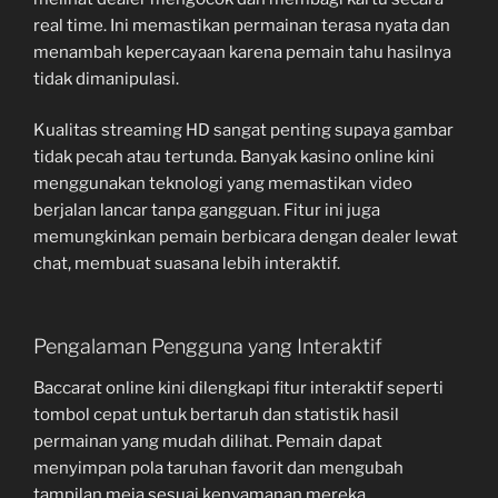
real time. Ini memastikan permainan terasa nyata dan
menambah kepercayaan karena pemain tahu hasilnya
tidak dimanipulasi.
Kualitas streaming HD sangat penting supaya gambar
tidak pecah atau tertunda. Banyak kasino online kini
menggunakan teknologi yang memastikan video
berjalan lancar tanpa gangguan. Fitur ini juga
memungkinkan pemain berbicara dengan dealer lewat
chat, membuat suasana lebih interaktif.
Pengalaman Pengguna yang Interaktif
Baccarat online kini dilengkapi fitur interaktif seperti
tombol cepat untuk bertaruh dan statistik hasil
permainan yang mudah dilihat. Pemain dapat
menyimpan pola taruhan favorit dan mengubah
tampilan meja sesuai kenyamanan mereka.