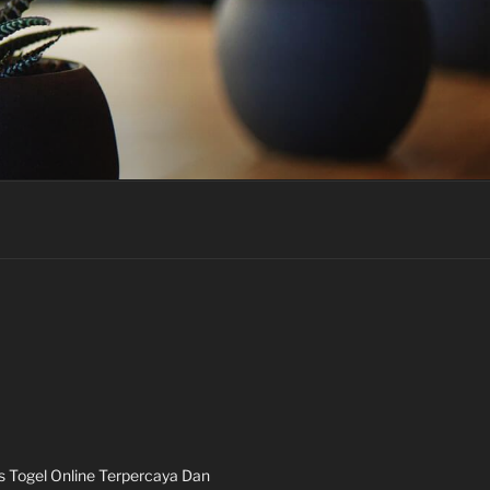
s Togel Online Terpercaya Dan