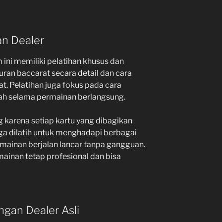
an Dealer
 ini memiliki pelatihan khusus dan
turan baccarat secara detail dan cara
t. Pelatihan juga fokus pada cara
ah selama permainan berlangsung.
ng karena setiap kartu yang dibagikan
juga dilatih untuk menghadapi berbagai
rmainan berjalan lancar tanpa gangguan.
mainan tetap profesional dan bisa
ngan Dealer Asli