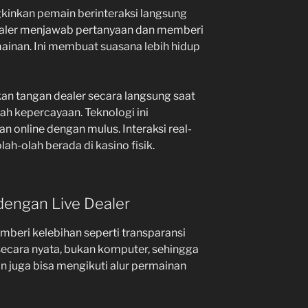
kinkan pemain berinteraksi langsung
Dealer menjawab pertanyaan dan memberi
ainan. Ini membuat suasana lebih hidup
kan tangan dealer secara langsung saat
h kepercayaan. Teknologi ini
 online dengan mulus. Interaksi real-
h-olah berada di kasino fisik.
engan Live Dealer
mberi kelebihan seperti transparansi
 secara nyata, bukan komputer, sehingga
in juga bisa mengikuti alur permainan