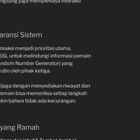
t langsung juga memperkaya interaksi
ransi Sistem
saksi menjadi prioritas utama.
 SSL untuk melindungi informasi pemain
Random Number Generator) yang
utin oleh pihak ketiga.
dijaga dengan menyediakan riwayat dan
 Pemain bisa memeriksa setiap langkah
kin bahwa tidak ada kecurangan.
 yang Ramah