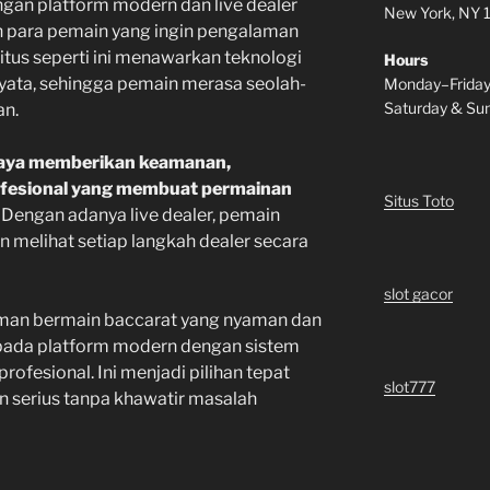
ngan platform modern dan live dealer
New York, NY
eh para pemain yang ingin pengalaman
itus seperti ini menawarkan teknologi
Hours
 nyata, sehingga pemain merasa seolah-
Monday–Frida
Saturday & S
an.
rcaya memberikan keamanan,
ofesional yang membuat permainan
Situs Toto
Dengan adanya live dealer, pemain
n melihat setiap langkah dealer secara
slot gacor
man bermain baccarat yang nyaman dan
k pada platform modern dengan sistem
profesional. Ini menjadi pilihan tepat
slot777
n serius tanpa khawatir masalah