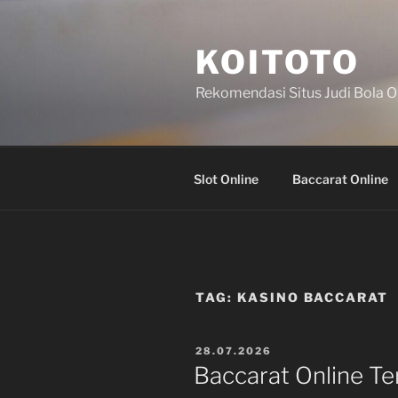
Skip
to
KOITOTO
content
Rekomendasi Situs Judi Bola O
Slot Online
Baccarat Online
TAG:
KASINO BACCARAT
POSTED
28.07.2026
ON
Baccarat Online T