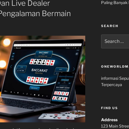
an Live Dealer
Paling Banyak 
 Pengalaman Bermain
SEARCH
Search
for:
ONEWORLDM
informasi Sepu
Terpercaya
FIND US
Address
123 Main Stree