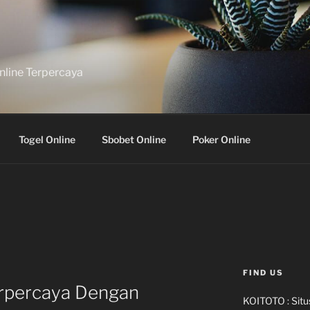
nline Terpercaya
Togel Online
Sbobet Online
Poker Online
FIND US
erpercaya Dengan
KOITOTO : Situ