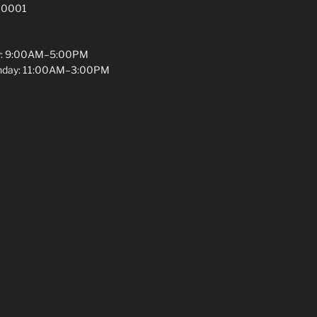
 10001
y: 9:00AM–5:00PM
unday: 11:00AM–3:00PM