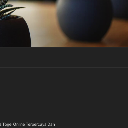
s Togel Online Terpercaya Dan