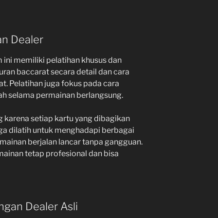
an Dealer
 ini memiliki pelatihan khusus dan
turan baccarat secara detail dan cara
t. Pelatihan juga fokus pada cara
ah selama permainan berlangsung.
ng karena setiap kartu yang dibagikan
juga dilatih untuk menghadapi berbagai
rmainan berjalan lancar tanpa gangguan.
mainan tetap profesional dan bisa
ngan Dealer Asli