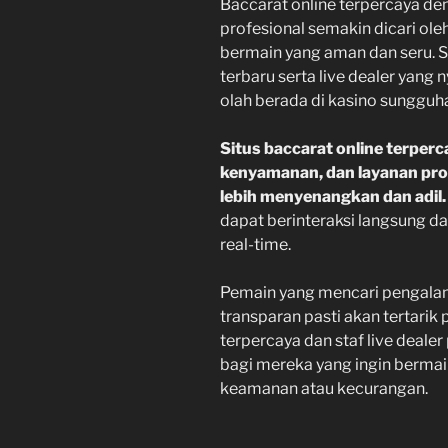
Baccarat online terpercaya de
profesional semakin dicari ol
bermain yang aman dan seru. S
terbaru serta live dealer yang
olah berada di kasino sungguh
Situs baccarat online terpe
kenyamanan, dan layanan pr
lebih menyenangkan dan adil.
dapat berinteraksi langsung da
real-time.
Pemain yang mencari pengala
transparan pasti akan tertari
terpercaya dan staf live dealer 
bagi mereka yang ingin bermai
keamanan atau kecurangan.