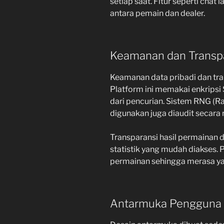
setiap saat. Fitur seperti cha
antara pemain dan dealer.
Keamanan dan Transpa
Keamanan data pribadi dan tran
Platform ini memakai enkripsi
dari pencurian. Sistem RNG (
digunakan juga diaudit secara r
Transparansi hasil permainan 
statistik yang mudah diakses.
permainan sehingga merasa ya
Antarmuka Pengguna