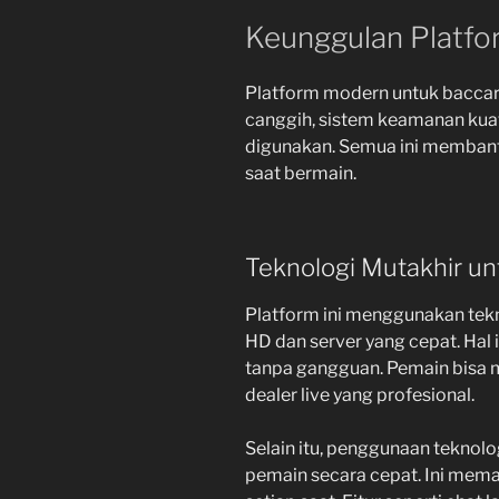
Keunggulan Platf
Platform modern untuk baccar
canggih, sistem keamanan kua
digunakan. Semua ini memban
saat bermain.
Teknologi Mutakhir u
Platform ini menggunakan tekn
HD dan server yang cepat. Hal
tanpa gangguan. Pemain bisa 
dealer live yang profesional.
Selain itu, penggunaan tekno
pemain secara cepat. Ini memas