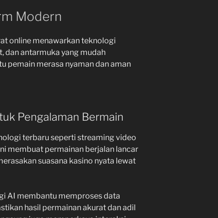
orm Modern
at online menawarkan teknologi
t, dan antarmuka yang mudah
tu pemain merasa nyaman dan aman
ntuk Pengalaman Bermain
ologi terbaru seperti streaming video
 ini membuat permainan berjalan lancar
merasakan suasana kasino nyata lewat
logi AI membantu memproses data
tikan hasil permainan akurat dan adil