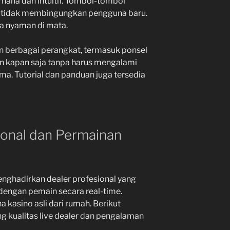
hana dan intuitif. Tombol-tombol
 tidak membingungkan pengguna baru.
ga nyaman di mata.
n berbagai perangkat, termasuk ponsel
in kapan saja tanpa harus mengalami
ama. Tutorial dan panduan juga tersedia
ional dan Permainan
enghadirkan dealer profesional yang
g dengan pemain secara real-time.
kasino asli dari rumah. Berikut
g kualitas live dealer dan pengalaman