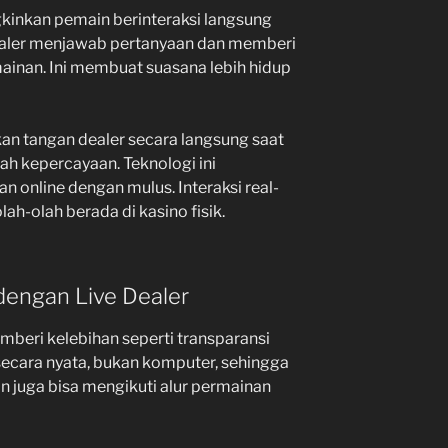
kinkan pemain berinteraksi langsung
Dealer menjawab pertanyaan dan memberi
ainan. Ini membuat suasana lebih hidup
kan tangan dealer secara langsung saat
h kepercayaan. Teknologi ini
 online dengan mulus. Interaksi real-
h-olah berada di kasino fisik.
engan Live Dealer
mberi kelebihan seperti transparansi
 secara nyata, bukan komputer, sehingga
in juga bisa mengikuti alur permainan