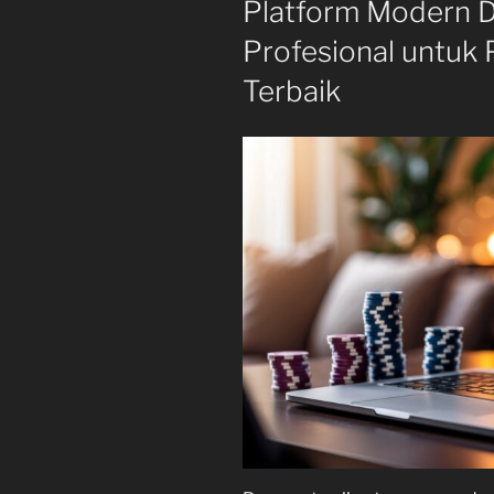
Platform Modern D
Profesional untuk
Terbaik