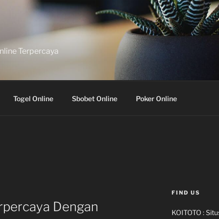
nline Terpercaya
Togel Online
Sbobet Online
Poker Online
FIND US
erpercaya Dengan
KOITOTO : Situ