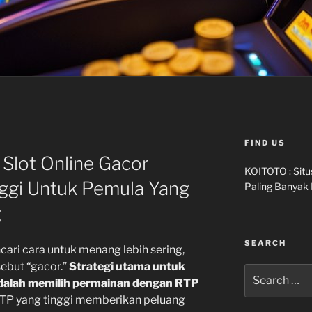
FIND US
 Slot Online Gacor
KOITOTO : Situ
ggi Untuk Pemula Yang
Paling Banyak 
g
SEARCH
ari cara untuk menang lebih sering,
sebut “gacor.”
Strategi utama untuk
Search
 adalah memilih permainan dengan RTP
for:
TP yang tinggi memberikan peluang