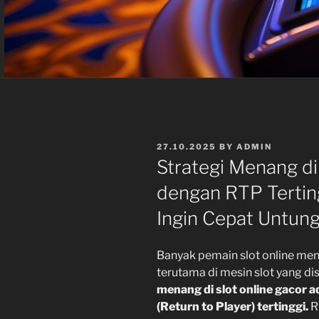
POSTED
27.10.2025
BY
ADMIN
ON
Strategi Menang di
dengan RTP Tertin
Ingin Cepat Untun
Banyak pemain slot online menc
terutama di mesin slot yang di
menang di slot online gacor
(Return to Player) tertinggi.
R