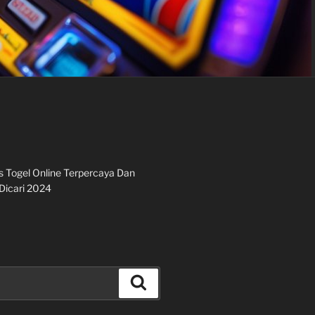
s Togel Online Terpercaya Dan
Dicari 2024
Search