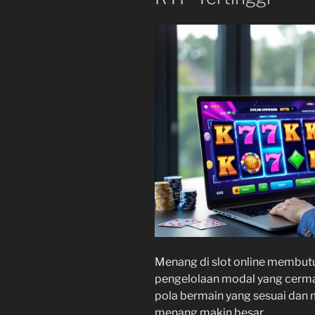
Menang di slot online membut
pengelolaan modal yang cermat
pola bermain yang sesuai dan
menang makin besar.