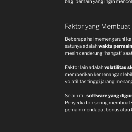
bagi pemain yang ingin menco
Faktor yang Membuat 
Beberapa hal memengaruhi kap
satunya adalah
waktu permai
mesin cenderung “hangat” saat
Faktor lain adalah
volatilitas s
memberikan kemenangan lebih 
volatilitas tinggi jarang menan
Selain itu,
software yang digu
Penyedia top sering membuat 
pemain mendapat bonus atau