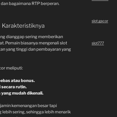
t dan bagaimana RTP berperan.
slot gacor
n Karakteristiknya
yang dianggap sering memberikan
. Pemain biasanya mengenali slot
slot777
gan yang tinggi dan pembayaran yang
or meliputi:
ebas atau bonus.
 secara rutin.
yang mudah dikenali.
enjamin kemenangan besar tapi
ebih sering, sehingga lebih menarik