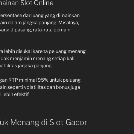
ainan Slot Online
persentase dari uang yang dimainkan
ain dalam jangka panjang. Misalnya,
yang dipasang, rata-rata pemain
ya lebih disukai karena peluang menang
tidak menjamin menang setiap kali
bilitas jangka panjang.
ngan RTP minimal 95% untuk peluang
ain seperti volatilitas dan bonus juga
 lebih efektif.
ntuk Menang di Slot Gacor