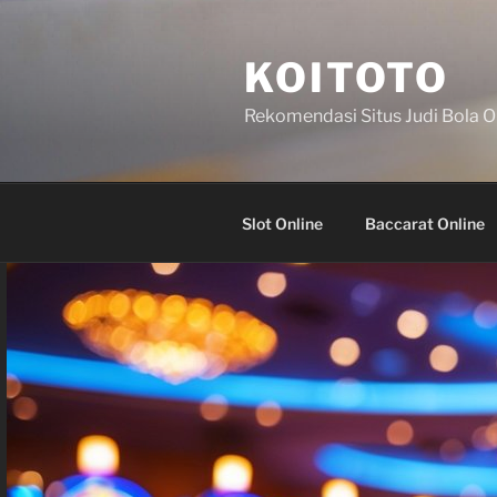
Skip
to
KOITOTO
content
Rekomendasi Situs Judi Bola O
Slot Online
Baccarat Online