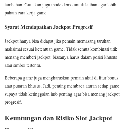
tambahan. Gunakan juga mode demo untuk latihan agar lebih
paham cara kerja game.
Syarat Mendapatkan Jackpot Progresif
Jackpot hanya bisa didapat jika pemain memasang taruhan
maksimal sesuai ketentuan game. Tidak semua kombinasi titik
menang memberi jackpot, biasanya harus dalam posisi khusus
atau simbol tertentu.
Beberapa game juga mengharuskan pemain aktif di fitur bonus
atau putaran khusus. Jadi, penting membaca aturan setiap game
supaya tidak ketinggalan info penting agar bisa menang jackpot
progresif.
Keuntungan dan Risiko Slot Jackpot