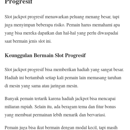
Progresif
Slot jackpot progresif menawarkan peluang menang besar, tapi
juga menyimpan beberapa risiko. Pemain harus memahami apa
yang bisa mereka dapatkan dan hal-hal yang perlu diwaspadai
saat bermain jenis slot ini.
Keunggulan Bermain Slot Progresif
Slot jackpot progresif bisa memberikan hadiah yang sangat besar.
Hadiah ini bertambah setiap kali pemain lain memasang taruhan
di mesin yang sama atau jaringan mesin.
Banyak pemain tertarik karena hadiah jackpot bisa mencapai
miliaran rupiah. Selain itu, ada beragam tema dan fitur bonus
yang membuat permainan lebih menarik dan bervariasi.
Pemain juga bisa ikut bermain dengan modal kecil, tapi masih