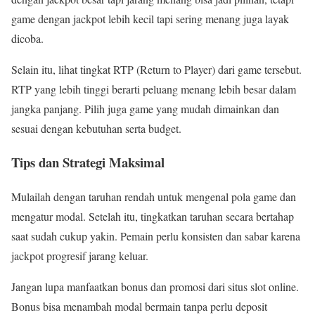
game dengan jackpot lebih kecil tapi sering menang juga layak
dicoba.
Selain itu, lihat tingkat RTP (Return to Player) dari game tersebut.
RTP yang lebih tinggi berarti peluang menang lebih besar dalam
jangka panjang. Pilih juga game yang mudah dimainkan dan
sesuai dengan kebutuhan serta budget.
Tips dan Strategi Maksimal
Mulailah dengan taruhan rendah untuk mengenal pola game dan
mengatur modal. Setelah itu, tingkatkan taruhan secara bertahap
saat sudah cukup yakin. Pemain perlu konsisten dan sabar karena
jackpot progresif jarang keluar.
Jangan lupa manfaatkan bonus dan promosi dari situs slot online.
Bonus bisa menambah modal bermain tanpa perlu deposit