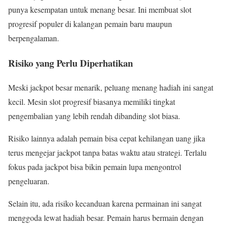
punya kesempatan untuk menang besar. Ini membuat slot
progresif populer di kalangan pemain baru maupun
berpengalaman.
Risiko yang Perlu Diperhatikan
Meski jackpot besar menarik, peluang menang hadiah ini sangat
kecil. Mesin slot progresif biasanya memiliki tingkat
pengembalian yang lebih rendah dibanding slot biasa.
Risiko lainnya adalah pemain bisa cepat kehilangan uang jika
terus mengejar jackpot tanpa batas waktu atau strategi. Terlalu
fokus pada jackpot bisa bikin pemain lupa mengontrol
pengeluaran.
Selain itu, ada risiko kecanduan karena permainan ini sangat
menggoda lewat hadiah besar. Pemain harus bermain dengan