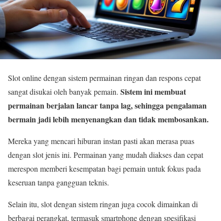
Slot online dengan sistem permainan ringan dan respons cepat
Sistem ini membuat
sangat disukai oleh banyak pemain.
permainan berjalan lancar tanpa lag, sehingga pengalaman
bermain jadi lebih menyenangkan dan tidak membosankan.
Mereka yang mencari hiburan instan pasti akan merasa puas
dengan slot jenis ini. Permainan yang mudah diakses dan cepat
merespon memberi kesempatan bagi pemain untuk fokus pada
keseruan tanpa gangguan teknis.
Selain itu, slot dengan sistem ringan juga cocok dimainkan di
berbagai perangkat, termasuk smartphone dengan spesifikasi