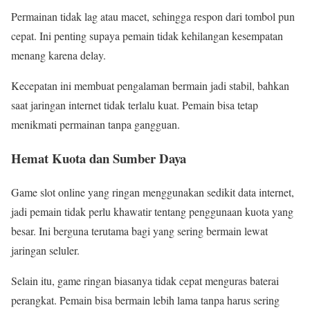
Permainan tidak lag atau macet, sehingga respon dari tombol pun
cepat. Ini penting supaya pemain tidak kehilangan kesempatan
menang karena delay.
Kecepatan ini membuat pengalaman bermain jadi stabil, bahkan
saat jaringan internet tidak terlalu kuat. Pemain bisa tetap
menikmati permainan tanpa gangguan.
Hemat Kuota dan Sumber Daya
Game slot online yang ringan menggunakan sedikit data internet,
jadi pemain tidak perlu khawatir tentang penggunaan kuota yang
besar. Ini berguna terutama bagi yang sering bermain lewat
jaringan seluler.
Selain itu, game ringan biasanya tidak cepat menguras baterai
perangkat. Pemain bisa bermain lebih lama tanpa harus sering