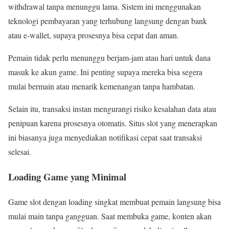
withdrawal tanpa menunggu lama. Sistem ini menggunakan
teknologi pembayaran yang terhubung langsung dengan bank
atau e-wallet, supaya prosesnya bisa cepat dan aman.
Pemain tidak perlu menunggu berjam-jam atau hari untuk dana
masuk ke akun game. Ini penting supaya mereka bisa segera
mulai bermain atau menarik kemenangan tanpa hambatan.
Selain itu, transaksi instan mengurangi risiko kesalahan data atau
penipuan karena prosesnya otomatis. Situs slot yang menerapkan
ini biasanya juga menyediakan notifikasi cepat saat transaksi
selesai.
Loading Game yang Minimal
Game slot dengan loading singkat membuat pemain langsung bisa
mulai main tanpa gangguan. Saat membuka game, konten akan