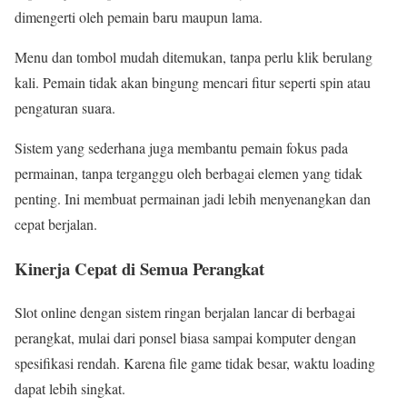
dimengerti oleh pemain baru maupun lama.
Menu dan tombol mudah ditemukan, tanpa perlu klik berulang
kali. Pemain tidak akan bingung mencari fitur seperti spin atau
pengaturan suara.
Sistem yang sederhana juga membantu pemain fokus pada
permainan, tanpa terganggu oleh berbagai elemen yang tidak
penting. Ini membuat permainan jadi lebih menyenangkan dan
cepat berjalan.
Kinerja Cepat di Semua Perangkat
Slot online dengan sistem ringan berjalan lancar di berbagai
perangkat, mulai dari ponsel biasa sampai komputer dengan
spesifikasi rendah. Karena file game tidak besar, waktu loading
dapat lebih singkat.