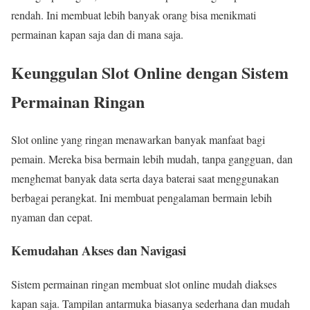
rendah. Ini membuat lebih banyak orang bisa menikmati
permainan kapan saja dan di mana saja.
Keunggulan Slot Online dengan Sistem
Permainan Ringan
Slot online yang ringan menawarkan banyak manfaat bagi
pemain. Mereka bisa bermain lebih mudah, tanpa gangguan, dan
menghemat banyak data serta daya baterai saat menggunakan
berbagai perangkat. Ini membuat pengalaman bermain lebih
nyaman dan cepat.
Kemudahan Akses dan Navigasi
Sistem permainan ringan membuat slot online mudah diakses
kapan saja. Tampilan antarmuka biasanya sederhana dan mudah