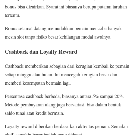
bonus bisa dicairkan. Syarat ini biasanya berupa putaran taruhan
tertentu.
Bonus selamat datang memudahkan pemain mencoba banyak
mesin slot tanpa risiko besar kehilangan modal awalnya.
Cashback dan Loyalty Reward
Cashback memberikan sebagian dari kerugian kembali ke pemain
setiap minggu atau bulan. Ini mencegah kerugian besar dan
memberi kesempatan bermain lagi.
Persentase cashback berbeda, biasanya antara 5% sampai 20%.
Metode pembayaran ulang juga bervariasi, bisa dalam bentuk
saldo tunai atau kredit bermain.
Loyalty reward diberikan berdasarkan aktivitas pemain. Semakin
aktif, semakin besar hadiah yang didapat.