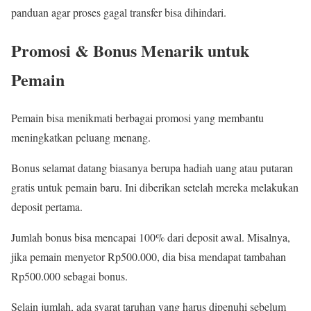
panduan agar proses gagal transfer bisa dihindari.
Promosi & Bonus Menarik untuk
Pemain
Pemain bisa menikmati berbagai promosi yang membantu
meningkatkan peluang menang.
Bonus selamat datang biasanya berupa hadiah uang atau putaran
gratis untuk pemain baru. Ini diberikan setelah mereka melakukan
deposit pertama.
Jumlah bonus bisa mencapai 100% dari deposit awal. Misalnya,
jika pemain menyetor Rp500.000, dia bisa mendapat tambahan
Rp500.000 sebagai bonus.
Selain jumlah, ada syarat taruhan yang harus dipenuhi sebelum