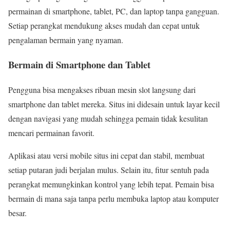
permainan di smartphone, tablet, PC, dan laptop tanpa gangguan.
Setiap perangkat mendukung akses mudah dan cepat untuk
pengalaman bermain yang nyaman.
Bermain di Smartphone dan Tablet
Pengguna bisa mengakses ribuan mesin slot langsung dari
smartphone dan tablet mereka. Situs ini didesain untuk layar kecil
dengan navigasi yang mudah sehingga pemain tidak kesulitan
mencari permainan favorit.
Aplikasi atau versi mobile situs ini cepat dan stabil, membuat
setiap putaran judi berjalan mulus. Selain itu, fitur sentuh pada
perangkat memungkinkan kontrol yang lebih tepat. Pemain bisa
bermain di mana saja tanpa perlu membuka laptop atau komputer
besar.