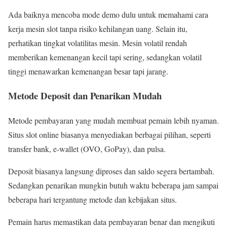
Ada baiknya mencoba mode demo dulu untuk memahami cara
kerja mesin slot tanpa risiko kehilangan uang. Selain itu,
perhatikan tingkat volatilitas mesin. Mesin volatil rendah
memberikan kemenangan kecil tapi sering, sedangkan volatil
tinggi menawarkan kemenangan besar tapi jarang.
Metode Deposit dan Penarikan Mudah
Metode pembayaran yang mudah membuat pemain lebih nyaman.
Situs slot online biasanya menyediakan berbagai pilihan, seperti
transfer bank, e-wallet (OVO, GoPay), dan pulsa.
Deposit biasanya langsung diproses dan saldo segera bertambah.
Sedangkan penarikan mungkin butuh waktu beberapa jam sampai
beberapa hari tergantung metode dan kebijakan situs.
Pemain harus memastikan data pembayaran benar dan mengikuti