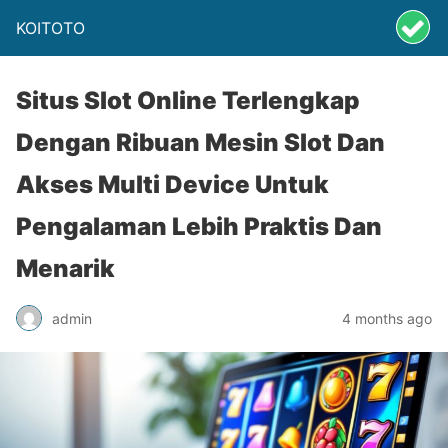
KOITOTO
Situs Slot Online Terlengkap
Dengan Ribuan Mesin Slot Dan
Akses Multi Device Untuk
Pengalaman Lebih Praktis Dan
Menarik
admin
4 months ago