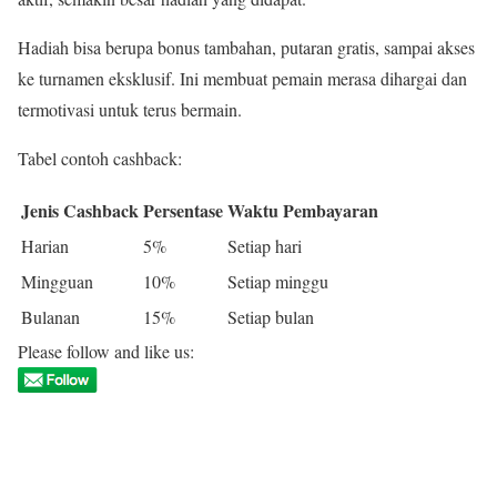
Hadiah bisa berupa bonus tambahan, putaran gratis, sampai akses
ke turnamen eksklusif. Ini membuat pemain merasa dihargai dan
termotivasi untuk terus bermain.
Tabel contoh cashback:
Jenis Cashback
Persentase
Waktu Pembayaran
Harian
5%
Setiap hari
Mingguan
10%
Setiap minggu
Bulanan
15%
Setiap bulan
Please follow and like us: