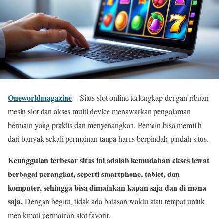
Oneworldmagazine
– Situs slot online terlengkap dengan ribuan
mesin slot dan akses multi device menawarkan pengalaman
bermain yang praktis dan menyenangkan. Pemain bisa memilih
dari banyak sekali permainan tanpa harus berpindah-pindah situs.
Keunggulan terbesar situs ini adalah kemudahan akses lewat
berbagai perangkat, seperti smartphone, tablet, dan
komputer, sehingga bisa dimainkan kapan saja dan di mana
saja.
Dengan begitu, tidak ada batasan waktu atau tempat untuk
menikmati permainan slot favorit.