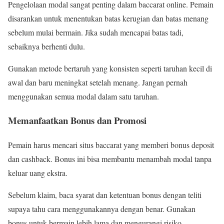
Pengelolaan modal sangat penting dalam baccarat online. Pemain
disarankan untuk menentukan batas kerugian dan batas menang
sebelum mulai bermain. Jika sudah mencapai batas tadi,
sebaiknya berhenti dulu.
Gunakan metode bertaruh yang konsisten seperti taruhan kecil di
awal dan baru meningkat setelah menang. Jangan pernah
menggunakan semua modal dalam satu taruhan.
Memanfaatkan Bonus dan Promosi
Pemain harus mencari situs baccarat yang memberi bonus deposit
dan cashback. Bonus ini bisa membantu menambah modal tanpa
keluar uang ekstra.
Sebelum klaim, baca syarat dan ketentuan bonus dengan teliti
supaya tahu cara menggunakannya dengan benar. Gunakan
bonus untuk bermain lebih lama dan mengurangi risiko