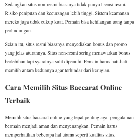
Sedangkan situs non-resmi biasanya tidak punya lisensi resmi.
Risiko penipuan dan kecurangan lebih tinggi. Sistem keamanan
mereka juga tidak cukup kuat. Pemain bisa kehilangan uang tanpa
perlindungan.
Selain itu, situs resmi biasanya menyediakan bonus dan promo
yang jelas aturannya. Situs non-resmi sering menawarkan bonus
berlebihan tapi syaratnya sulit dipenuhi. Pemain harus hati-hati
memilih antara keduanya agar terhindar dari kerugian.
Cara Memilih Situs Baccarat Online
Terbaik
Memilih situs baccarat online yang tepat penting agar pengalaman
bermain menjadi aman dan menyenangkan. Pemain harus
memperhatikan beberapa hal utama seperti kualitas situs,