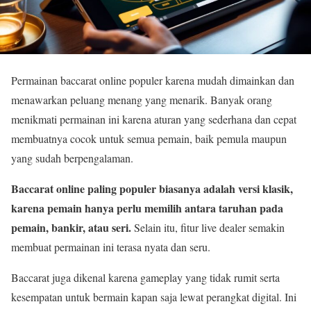
Permainan baccarat online populer karena mudah dimainkan dan
menawarkan peluang menang yang menarik. Banyak orang
menikmati permainan ini karena aturan yang sederhana dan cepat
membuatnya cocok untuk semua pemain, baik pemula maupun
yang sudah berpengalaman.
Baccarat online paling populer biasanya adalah versi klasik,
karena pemain hanya perlu memilih antara taruhan pada
pemain, bankir, atau seri.
Selain itu, fitur live dealer semakin
membuat permainan ini terasa nyata dan seru.
Baccarat juga dikenal karena gameplay yang tidak rumit serta
kesempatan untuk bermain kapan saja lewat perangkat digital. Ini