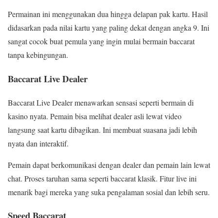
Permainan ini menggunakan dua hingga delapan pak kartu. Hasil
didasarkan pada nilai kartu yang paling dekat dengan angka 9. Ini
sangat cocok buat pemula yang ingin mulai bermain baccarat
tanpa kebingungan.
Baccarat Live Dealer
Baccarat Live Dealer menawarkan sensasi seperti bermain di
kasino nyata. Pemain bisa melihat dealer asli lewat video
langsung saat kartu dibagikan. Ini membuat suasana jadi lebih
nyata dan interaktif.
Pemain dapat berkomunikasi dengan dealer dan pemain lain lewat
chat. Proses taruhan sama seperti baccarat klasik. Fitur live ini
menarik bagi mereka yang suka pengalaman sosial dan lebih seru.
Speed Baccarat