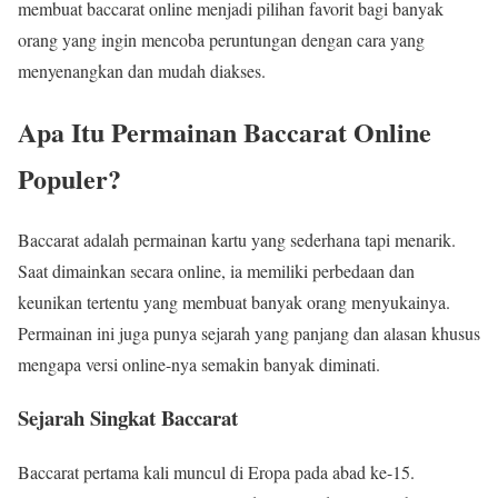
membuat baccarat online menjadi pilihan favorit bagi banyak
orang yang ingin mencoba peruntungan dengan cara yang
menyenangkan dan mudah diakses.
Apa Itu Permainan Baccarat Online
Populer?
Baccarat adalah permainan kartu yang sederhana tapi menarik.
Saat dimainkan secara online, ia memiliki perbedaan dan
keunikan tertentu yang membuat banyak orang menyukainya.
Permainan ini juga punya sejarah yang panjang dan alasan khusus
mengapa versi online-nya semakin banyak diminati.
Sejarah Singkat Baccarat
Baccarat pertama kali muncul di Eropa pada abad ke-15.