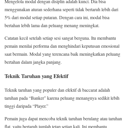
Mengelola modal dengan disiplin adalah kunci. Dia bisa
menggunakan aturan sederhana seperti tidak bertaruh lebih dari
5% dari modal setiap putaran. Dengan cara ini, modal bisa
bertahan lebih lama dan peluang menang meningkat.
Catatan kecil setelah setiap sesi sangat berguna. Itu membantu
pemain menilai performa dan menghindari keputusan emosional
saat bermain. Modal yang terencana baik meningkatkan peluang
bertahan dalam jangka panjang.
Teknik Taruhan yang Efektif
Teknik taruhan yang populer dan efektif di baccarat adalah
taruhan pada “Banker” karena peluang menangnya sedikit lebih
tinggi daripada “Player.”
Pemain juga dapat mencoba teknik taruhan berulang atau taruhan
flat, yaitu bertaruh jumlah tetap setiap kali. Ini membantu