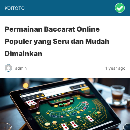
KOITOTO
Permainan Baccarat Online
Populer yang Seru dan Mudah
Dimainkan
admin
1 year ago