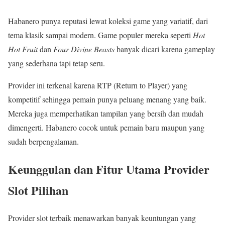
Habanero punya reputasi lewat koleksi game yang variatif, dari
tema klasik sampai modern. Game populer mereka seperti
Hot
Hot Fruit
dan
Four Divine Beasts
banyak dicari karena gameplay
yang sederhana tapi tetap seru.
Provider ini terkenal karena RTP (Return to Player) yang
kompetitif sehingga pemain punya peluang menang yang baik.
Mereka juga memperhatikan tampilan yang bersih dan mudah
dimengerti. Habanero cocok untuk pemain baru maupun yang
sudah berpengalaman.
Keunggulan dan Fitur Utama Provider
Slot Pilihan
Provider slot terbaik menawarkan banyak keuntungan yang