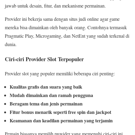
jawab untuk desain, fitur, dan mekanisme permainan.
Provider ini bekerja sama dengan situs judi online agar game
mereka bisa dimainkan oleh banyak orang. Contohnya termasuk
Pragmatic Play, Microgaming, dan NetEnt yang sudah terkenal di
dunia.
Ciri-ciri Provider Slot Terpopuler
Provider slot yang populer memiliki beberapa ciri penting:
Kualitas grafis dan suara yang baik
Mudah dimainkan dan ramah pengguna
Beragam tema dan jenis permainan
Fitur bonus menarik seperti free spin dan jackpot
Keamanan dan keadilan permainan yang terjamin
Pemain biasanya memilih provider yang memenuhi ciri-ciri ini