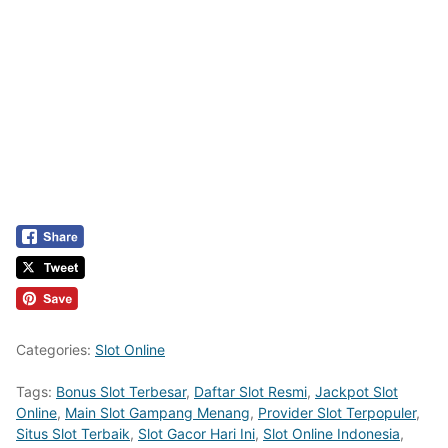
Categories:
Slot Online
Tags:
Bonus Slot Terbesar
,
Daftar Slot Resmi
,
Jackpot Slot
Online
,
Main Slot Gampang Menang
,
Provider Slot Terpopuler
,
Situs Slot Terbaik
,
Slot Gacor Hari Ini
,
Slot Online Indonesia
,