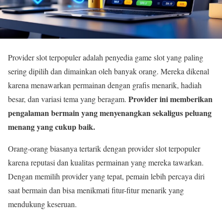
Provider slot terpopuler adalah penyedia game slot yang paling
sering dipilih dan dimainkan oleh banyak orang. Mereka dikenal
karena menawarkan permainan dengan grafis menarik, hadiah
Provider ini memberikan
besar, dan variasi tema yang beragam.
pengalaman bermain yang menyenangkan sekaligus peluang
menang yang cukup baik.
Orang-orang biasanya tertarik dengan provider slot terpopuler
karena reputasi dan kualitas permainan yang mereka tawarkan.
Dengan memilih provider yang tepat, pemain lebih percaya diri
saat bermain dan bisa menikmati fitur-fitur menarik yang
mendukung keseruan.