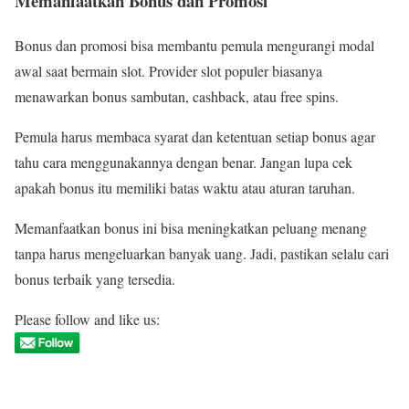
Memanfaatkan Bonus dan Promosi
Bonus dan promosi bisa membantu pemula mengurangi modal
awal saat bermain slot. Provider slot populer biasanya
menawarkan bonus sambutan, cashback, atau free spins.
Pemula harus membaca syarat dan ketentuan setiap bonus agar
tahu cara menggunakannya dengan benar. Jangan lupa cek
apakah bonus itu memiliki batas waktu atau aturan taruhan.
Memanfaatkan bonus ini bisa meningkatkan peluang menang
tanpa harus mengeluarkan banyak uang. Jadi, pastikan selalu cari
bonus terbaik yang tersedia.
Please follow and like us: