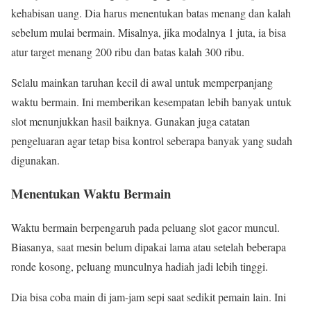
kehabisan uang. Dia harus menentukan batas menang dan kalah
sebelum mulai bermain. Misalnya, jika modalnya 1 juta, ia bisa
atur target menang 200 ribu dan batas kalah 300 ribu.
Selalu mainkan taruhan kecil di awal untuk memperpanjang
waktu bermain. Ini memberikan kesempatan lebih banyak untuk
slot menunjukkan hasil baiknya. Gunakan juga catatan
pengeluaran agar tetap bisa kontrol seberapa banyak yang sudah
digunakan.
Menentukan Waktu Bermain
Waktu bermain berpengaruh pada peluang slot gacor muncul.
Biasanya, saat mesin belum dipakai lama atau setelah beberapa
ronde kosong, peluang munculnya hadiah jadi lebih tinggi.
Dia bisa coba main di jam-jam sepi saat sedikit pemain lain. Ini