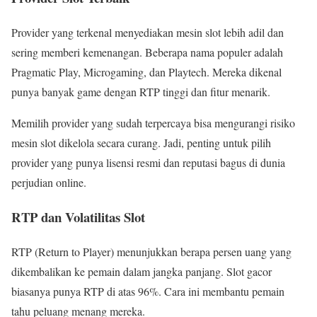
Provider yang terkenal menyediakan mesin slot lebih adil dan
sering memberi kemenangan. Beberapa nama populer adalah
Pragmatic Play, Microgaming, dan Playtech. Mereka dikenal
punya banyak game dengan RTP tinggi dan fitur menarik.
Memilih provider yang sudah terpercaya bisa mengurangi risiko
mesin slot dikelola secara curang. Jadi, penting untuk pilih
provider yang punya lisensi resmi dan reputasi bagus di dunia
perjudian online.
RTP dan Volatilitas Slot
RTP (Return to Player) menunjukkan berapa persen uang yang
dikembalikan ke pemain dalam jangka panjang. Slot gacor
biasanya punya RTP di atas 96%. Cara ini membantu pemain
tahu peluang menang mereka.