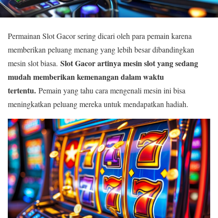
Permainan Slot Gacor sering dicari oleh para pemain karena
memberikan peluang menang yang lebih besar dibandingkan
Slot Gacor artinya mesin slot yang sedang
mesin slot biasa.
mudah memberikan kemenangan dalam waktu
tertentu.
Pemain yang tahu cara mengenali mesin ini bisa
meningkatkan peluang mereka untuk mendapatkan hadiah.