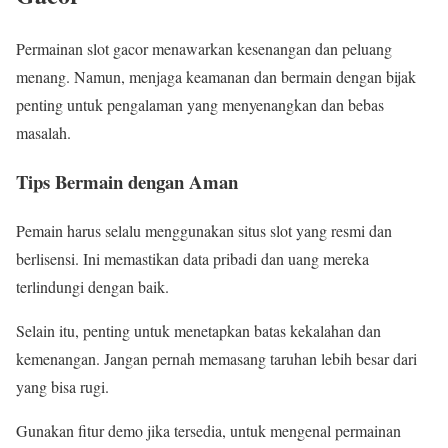
Permainan slot gacor menawarkan kesenangan dan peluang
menang. Namun, menjaga keamanan dan bermain dengan bijak
penting untuk pengalaman yang menyenangkan dan bebas
masalah.
Tips Bermain dengan Aman
Pemain harus selalu menggunakan situs slot yang resmi dan
berlisensi. Ini memastikan data pribadi dan uang mereka
terlindungi dengan baik.
Selain itu, penting untuk menetapkan batas kekalahan dan
kemenangan. Jangan pernah memasang taruhan lebih besar dari
yang bisa rugi.
Gunakan fitur demo jika tersedia, untuk mengenal permainan