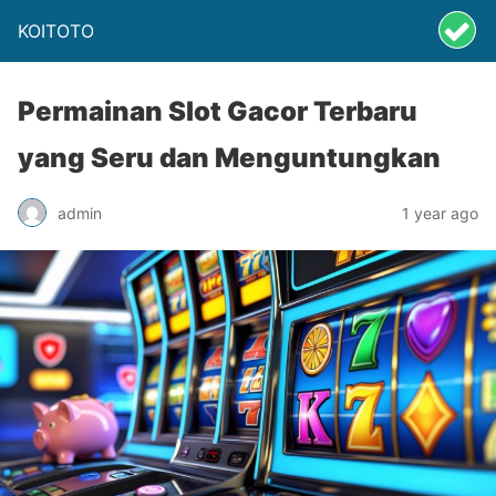
KOITOTO
Permainan Slot Gacor Terbaru
yang Seru dan Menguntungkan
admin
1 year ago