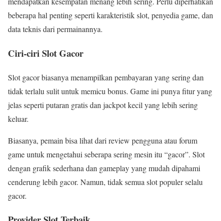
mendapatkan kesempatan menang lebih sering. Perlu diperhatikan
beberapa hal penting seperti karakteristik slot, penyedia game, dan
data teknis dari permainannya.
Ciri-ciri Slot Gacor
Slot gacor biasanya menampilkan pembayaran yang sering dan
tidak terlalu sulit untuk memicu bonus. Game ini punya fitur yang
jelas seperti putaran gratis dan jackpot kecil yang lebih sering
keluar.
Biasanya, pemain bisa lihat dari review pengguna atau forum
game untuk mengetahui seberapa sering mesin itu “gacor”. Slot
dengan grafik sederhana dan gameplay yang mudah dipahami
cenderung lebih gacor. Namun, tidak semua slot populer selalu
gacor.
Provider Slot Terbaik