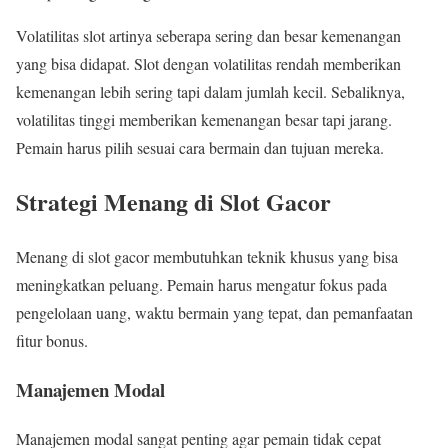
Volatilitas slot artinya seberapa sering dan besar kemenangan
yang bisa didapat. Slot dengan volatilitas rendah memberikan
kemenangan lebih sering tapi dalam jumlah kecil. Sebaliknya,
volatilitas tinggi memberikan kemenangan besar tapi jarang.
Pemain harus pilih sesuai cara bermain dan tujuan mereka.
Strategi Menang di Slot Gacor
Menang di slot gacor membutuhkan teknik khusus yang bisa
meningkatkan peluang. Pemain harus mengatur fokus pada
pengelolaan uang, waktu bermain yang tepat, dan pemanfaatan
fitur bonus.
Manajemen Modal
Manajemen modal sangat penting agar pemain tidak cepat