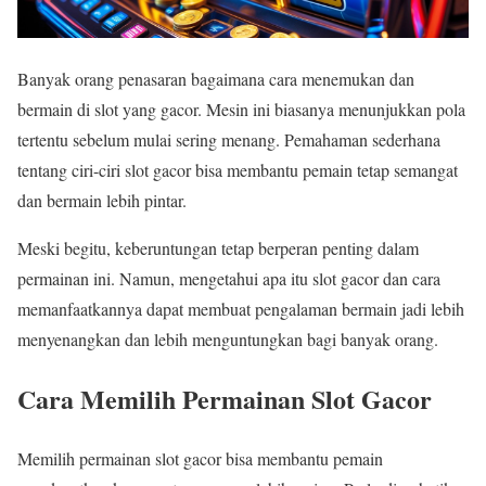
Banyak orang penasaran bagaimana cara menemukan dan
bermain di slot yang gacor. Mesin ini biasanya menunjukkan pola
tertentu sebelum mulai sering menang. Pemahaman sederhana
tentang ciri-ciri slot gacor bisa membantu pemain tetap semangat
dan bermain lebih pintar.
Meski begitu, keberuntungan tetap berperan penting dalam
permainan ini. Namun, mengetahui apa itu slot gacor dan cara
memanfaatkannya dapat membuat pengalaman bermain jadi lebih
menyenangkan dan lebih menguntungkan bagi banyak orang.
Cara Memilih Permainan Slot Gacor
Memilih permainan slot gacor bisa membantu pemain