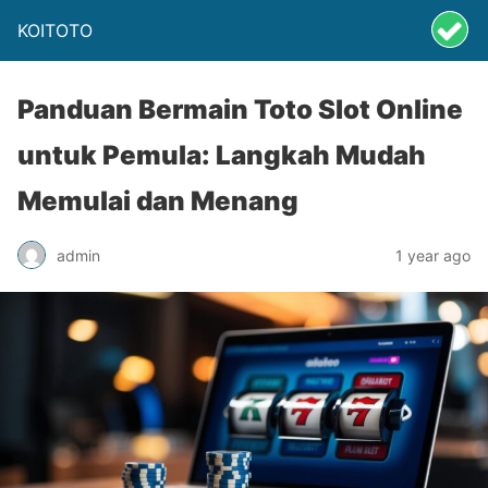
KOITOTO
Panduan Bermain Toto Slot Online
untuk Pemula: Langkah Mudah
Memulai dan Menang
admin
1 year ago