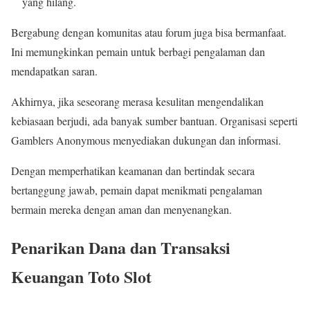
yang hilang.
Bergabung dengan komunitas atau forum juga bisa bermanfaat.
Ini memungkinkan pemain untuk berbagi pengalaman dan
mendapatkan saran.
Akhirnya, jika seseorang merasa kesulitan mengendalikan
kebiasaan berjudi, ada banyak sumber bantuan. Organisasi seperti
Gamblers Anonymous menyediakan dukungan dan informasi.
Dengan memperhatikan keamanan dan bertindak secara
bertanggung jawab, pemain dapat menikmati pengalaman
bermain mereka dengan aman dan menyenangkan.
Penarikan Dana dan Transaksi
Keuangan Toto Slot