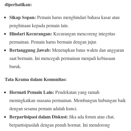
diperhatikan:
Sikap Sopan:
Pemain harus menghindari bahasa kasar atau
penghinaan kepada pemain lain.
Hindari Kecurangan:
Kecurangan mencoreng integritas
permainan. Pemain harus bermain dengan jujur.
Bertanggung Jawab:
Menetapkan batas waktu dan anggaran
saat bermain. Ini mencegah permainan menjadi kebiasaan
buruk.
Tata Krama dalam Komunitas:
Hormati Pemain Lain:
Pendekatan yang ramah
meningkatkan suasana permainan. Membangun hubungan baik
dengan sesama pemain adalah kunci.
Berpartisipasi dalam Diskusi:
Jika ada forum atau chat,
berpartisipasilah dengan penuh hormat. Ini mendorong