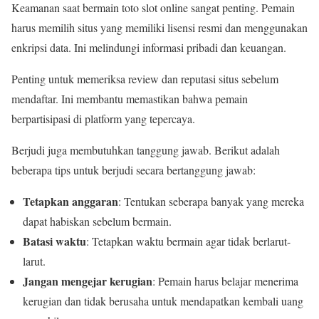
Keamanan saat bermain toto slot online sangat penting. Pemain
harus memilih situs yang memiliki lisensi resmi dan menggunakan
enkripsi data. Ini melindungi informasi pribadi dan keuangan.
Penting untuk memeriksa review dan reputasi situs sebelum
mendaftar. Ini membantu memastikan bahwa pemain
berpartisipasi di platform yang tepercaya.
Berjudi juga membutuhkan tanggung jawab. Berikut adalah
beberapa tips untuk berjudi secara bertanggung jawab:
Tetapkan anggaran
: Tentukan seberapa banyak yang mereka
dapat habiskan sebelum bermain.
Batasi waktu
: Tetapkan waktu bermain agar tidak berlarut-
larut.
Jangan mengejar kerugian
: Pemain harus belajar menerima
kerugian dan tidak berusaha untuk mendapatkan kembali uang