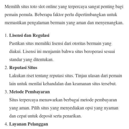
Memilih situs toto slot online yang terpercaya sangat penting bagi
pemain pemula. Beberapa faktor perlu dipertimbangkan untuk
memastikan pengalaman bermain yang aman dan menyenangkan.
Lisensi dan Regulasi
Pastikan situs memiliki lisensi dari otoritas bermain yang
diakui. Lisensi ini menjamin bahwa situs beroperasi sesuai
standar yang ditentukan.
Reputasi Situs
Lakukan riset tentang reputasi situs. Tinjau ulasan dari pemain
lain untuk menilai kehandalan dan keamanan situs tersebut.
Metode Pembayaran
Situs terpercaya menawarkan berbagai metode pembayaran
yang aman. Pilih situs yang menyediakan opsi yang nyaman
dan cepat untuk deposit serta penarikan.
Layanan Pelanggan