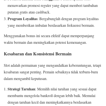
menawarkan promosi reguler yang dapat memberi tambahan
putaran gratis atau cashback.
Program Loyalitas
: Bergabunglah dengan program loyalitas
yang memberikan imbalan berdasarkan frekuensi bermain.
Menggunakan bonus ini secara efektif dapat memperpanjang
waktu bermain dan meningkatkan potensi kemenangan.
Kesabaran dan Konsistensi Bermain
Slot adalah permainan yang mengandalkan keberuntungan, tetapi
kesabaran sangat penting. Pemain sebaiknya tidak terburu-buru
dalam mengambil keputusan.
Strategi Taruhan
: Memilih nilai taruhan yang sesuai dapat
membantu mengelola bankroll dengan lebih baik. Memulai
dengan taruhan kecil dan meningkatkannya berdasarkan