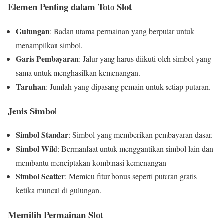
Elemen Penting dalam Toto Slot
Gulungan
: Badan utama permainan yang berputar untuk
menampilkan simbol.
Garis Pembayaran
: Jalur yang harus diikuti oleh simbol yang
sama untuk menghasilkan kemenangan.
Taruhan
: Jumlah yang dipasang pemain untuk setiap putaran.
Jenis Simbol
Simbol Standar
: Simbol yang memberikan pembayaran dasar.
Simbol Wild
: Bermanfaat untuk menggantikan simbol lain dan
membantu menciptakan kombinasi kemenangan.
Simbol Scatter
: Memicu fitur bonus seperti putaran gratis
ketika muncul di gulungan.
Memilih Permainan Slot