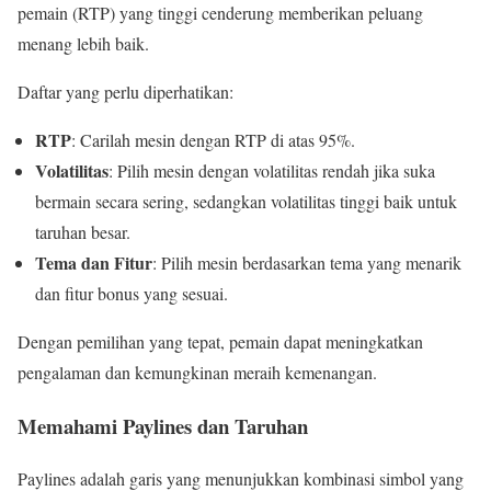
pemain (RTP) yang tinggi cenderung memberikan peluang
menang lebih baik.
Daftar yang perlu diperhatikan:
RTP
: Carilah mesin dengan RTP di atas 95%.
Volatilitas
: Pilih mesin dengan volatilitas rendah jika suka
bermain secara sering, sedangkan volatilitas tinggi baik untuk
taruhan besar.
Tema dan Fitur
: Pilih mesin berdasarkan tema yang menarik
dan fitur bonus yang sesuai.
Dengan pemilihan yang tepat, pemain dapat meningkatkan
pengalaman dan kemungkinan meraih kemenangan.
Memahami Paylines dan Taruhan
Paylines adalah garis yang menunjukkan kombinasi simbol yang