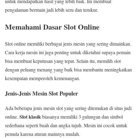
untuk mendapatkan hasil yang lebih baik. Ini membuat
pengalaman bermain jadi lebih seru dan terukur.
Memahami Dasar Slot Online
Slot online memiliki berbagai jenis mesin yang sering dimainkan.
Cara kerja mesin ini juga penting untuk diketahui supaya pemain
bisa membuat keputusan yang tepat. Selain itu, memilih slot
dengan peluang menang yang baik bisa membantu meningkatkan
kesempatan memperoleh kemenangan.
Jenis-Jenis Mesin Slot Populer
Ada beberapa jenis mesin slot yang sering ditemukan di situs judi
Slot klasik
online.
biasanya memiliki 3 gulungan dan simbol
sederhana seperti buah dan angka tujuh. Mesin ini cocok untuk
pemula karena aturan mainnya mudah.