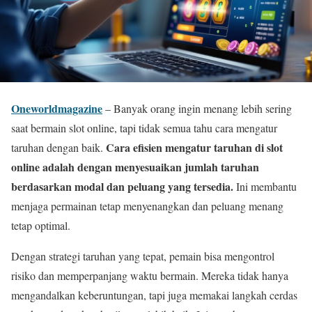
Oneworldmagazine
– Banyak orang ingin menang lebih sering
saat bermain slot online, tapi tidak semua tahu cara mengatur
Cara efisien mengatur taruhan di slot
taruhan dengan baik.
online adalah dengan menyesuaikan jumlah taruhan
berdasarkan modal dan peluang yang tersedia.
Ini membantu
menjaga permainan tetap menyenangkan dan peluang menang
tetap optimal.
Dengan strategi taruhan yang tepat, pemain bisa mengontrol
risiko dan memperpanjang waktu bermain. Mereka tidak hanya
mengandalkan keberuntungan, tapi juga memakai langkah cerdas