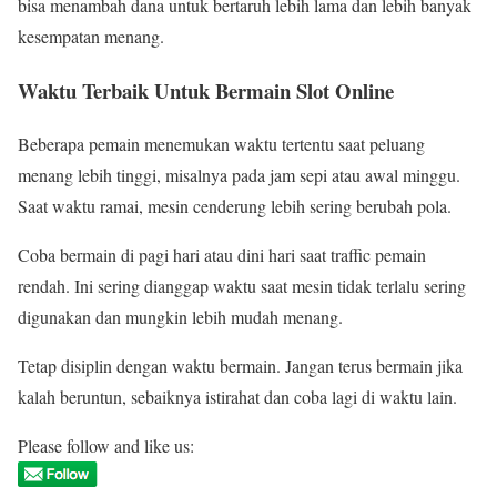
bisa menambah dana untuk bertaruh lebih lama dan lebih banyak
kesempatan menang.
Waktu Terbaik Untuk Bermain Slot Online
Beberapa pemain menemukan waktu tertentu saat peluang
menang lebih tinggi, misalnya pada jam sepi atau awal minggu.
Saat waktu ramai, mesin cenderung lebih sering berubah pola.
Coba bermain di pagi hari atau dini hari saat traffic pemain
rendah. Ini sering dianggap waktu saat mesin tidak terlalu sering
digunakan dan mungkin lebih mudah menang.
Tetap disiplin dengan waktu bermain. Jangan terus bermain jika
kalah beruntun, sebaiknya istirahat dan coba lagi di waktu lain.
Please follow and like us: