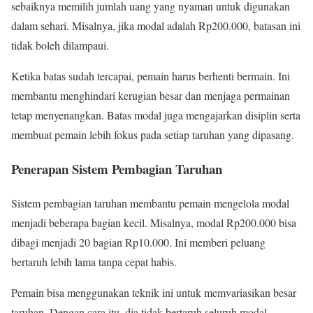
sebaiknya memilih jumlah uang yang nyaman untuk digunakan
dalam sehari. Misalnya, jika modal adalah Rp200.000, batasan ini
tidak boleh dilampaui.
Ketika batas sudah tercapai, pemain harus berhenti bermain. Ini
membantu menghindari kerugian besar dan menjaga permainan
tetap menyenangkan. Batas modal juga mengajarkan disiplin serta
membuat pemain lebih fokus pada setiap taruhan yang dipasang.
Penerapan Sistem Pembagian Taruhan
Sistem pembagian taruhan membantu pemain mengelola modal
menjadi beberapa bagian kecil. Misalnya, modal Rp200.000 bisa
dibagi menjadi 20 bagian Rp10.000. Ini memberi peluang
bertaruh lebih lama tanpa cepat habis.
Pemain bisa menggunakan teknik ini untuk memvariasikan besar
taruhan. Dengan cara itu, dia tidak bertaruh seluruh modal