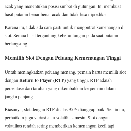
acak yang menentukan posisi simbol di gulungan. Ini membuat
hasil putaran benar-benar acak dan tidak bisa diprediksi.
Karena itu, tidak ada cara pasti untuk mengontrol kemenangan di
slot. Semua hasil tergantung keberuntungan pada saat putaran
berlangsung.
Memilih Slot Dengan Peluang Kemenangan Tinggi
Untuk meningkatkan peluang menang, pemain harus memilih slot
Return to Player (RTP)
dengan
yang tinggi. RTP adalah
persentase dari taruhan yang dikembalikan ke pemain dalam
jangka panjang.
Biasanya, slot dengan RTP di atas 95% dianggap baik. Selain itu,
perhatikan juga variasi atau volatilitas mesin. Slot dengan
volatilitas rendah sering memberikan kemenangan kecil tapi