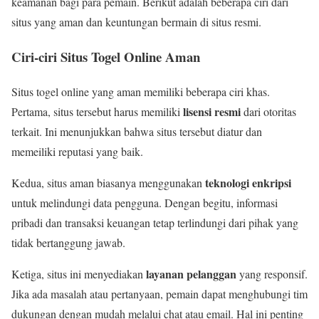
keamanan bagi para pemain. Berikut adalah beberapa ciri dari
situs yang aman dan keuntungan bermain di situs resmi.
Ciri-ciri Situs Togel Online Aman
Situs togel online yang aman memiliki beberapa ciri khas.
lisensi resmi
Pertama, situs tersebut harus memiliki
dari otoritas
terkait. Ini menunjukkan bahwa situs tersebut diatur dan
memeiliki reputasi yang baik.
teknologi enkripsi
Kedua, situs aman biasanya menggunakan
untuk melindungi data pengguna. Dengan begitu, informasi
pribadi dan transaksi keuangan tetap terlindungi dari pihak yang
tidak bertanggung jawab.
layanan pelanggan
Ketiga, situs ini menyediakan
yang responsif.
Jika ada masalah atau pertanyaan, pemain dapat menghubungi tim
dukungan dengan mudah melalui chat atau email. Hal ini penting