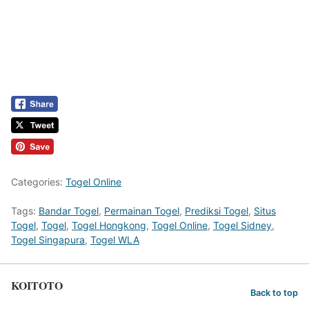
Categories:
Togel Online
Tags:
Bandar Togel
,
Permainan Togel
,
Prediksi Togel
,
Situs
Togel
,
Togel
,
Togel Hongkong
,
Togel Online
,
Togel Sidney
,
Togel Singapura
,
Togel WLA
KOITOTO
Back to top