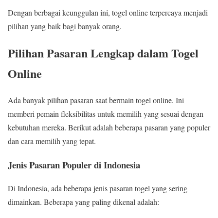
Dengan berbagai keunggulan ini, togel online terpercaya menjadi
pilihan yang baik bagi banyak orang.
Pilihan Pasaran Lengkap dalam Togel
Online
Ada banyak pilihan pasaran saat bermain togel online. Ini
memberi pemain fleksibilitas untuk memilih yang sesuai dengan
kebutuhan mereka. Berikut adalah beberapa pasaran yang populer
dan cara memilih yang tepat.
Jenis Pasaran Populer di Indonesia
Di Indonesia, ada beberapa jenis pasaran togel yang sering
dimainkan. Beberapa yang paling dikenal adalah: