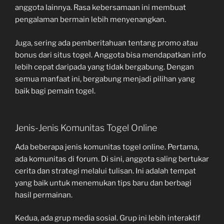
anggota lainnya. Rasa kebersamaan ini membuat
pengalaman bermain lebih menyenangkan.
Juga, sering ada pemberitahuan tentang promo atau
bonus dari situs togel. Anggota bisa mendapatkan info
lebih cepat daripada yang tidak bergabung. Dengan
semua manfaat ini, bergabung menjadi pilihan yang
baik bagi pemain togel.
Jenis-Jenis Komunitas Togel Online
Ada beberapa jenis komunitas togel online. Pertama,
ada komunitas di forum. Di sini, anggota saling bertukar
cerita dan strategi melalui tulisan. Ini adalah tempat
yang baik untuk menemukan tips baru dan berbagi
hasil permainan.
Kedua, ada grup media sosial. Grup ini lebih interaktif