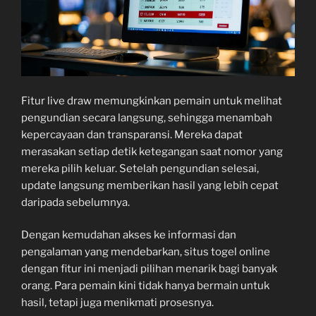
Fitur live draw memungkinkan pemain untuk melihat
pengundian secara langsung, sehingga menambah
kepercayaan dan transparansi. Mereka dapat
merasakan setiap detik ketegangan saat nomor yang
mereka pilih keluar. Setelah pengundian selesai,
update langsung memberikan hasil yang lebih cepat
daripada sebelumnya.
Dengan kemudahan akses ke informasi dan
pengalaman yang mendebarkan, situs togel online
dengan fitur ini menjadi pilihan menarik bagi banyak
orang. Para pemain kini tidak hanya bermain untuk
hasil, tetapi juga menikmati prosesnya.