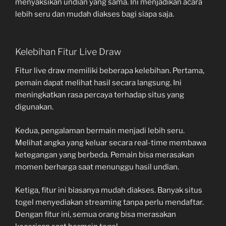
menyaksikan undian yang sama. Ini menjadikan acara
lebih seru dan mudah diakses bagi siapa saja.
Kelebihan Fitur Live Draw
Fitur live draw memiliki beberapa kelebihan. Pertama,
pemain dapat melihat hasil secara langsung. Ini
meningkatkan rasa percaya terhadap situs yang
digunakan.
Kedua, pengalaman bermain menjadi lebih seru.
Melihat angka yang keluar secara real-time membawa
ketegangan yang berbeda. Pemain bisa merasakan
momen berharga saat menunggu hasil undian.
Ketiga, fitur ini biasanya mudah diakses. Banyak situs
togel menyediakan streaming tanpa perlu mendaftar.
Dengan fitur ini, semua orang bisa merasakan