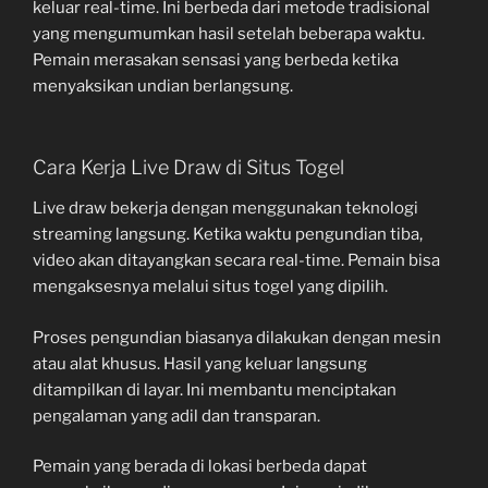
keluar real-time. Ini berbeda dari metode tradisional
yang mengumumkan hasil setelah beberapa waktu.
Pemain merasakan sensasi yang berbeda ketika
menyaksikan undian berlangsung.
Cara Kerja Live Draw di Situs Togel
Live draw bekerja dengan menggunakan teknologi
streaming langsung. Ketika waktu pengundian tiba,
video akan ditayangkan secara real-time. Pemain bisa
mengaksesnya melalui situs togel yang dipilih.
Proses pengundian biasanya dilakukan dengan mesin
atau alat khusus. Hasil yang keluar langsung
ditampilkan di layar. Ini membantu menciptakan
pengalaman yang adil dan transparan.
Pemain yang berada di lokasi berbeda dapat