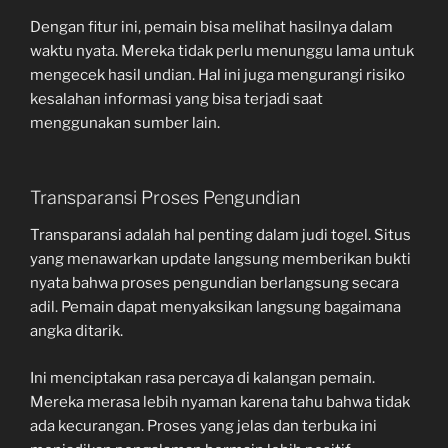
Dengan fitur ini, pemain bisa melihat hasilnya dalam
waktu nyata. Mereka tidak perlu menunggu lama untuk
mengecek hasil undian. Hal ini juga mengurangi risiko
kesalahan informasi yang bisa terjadi saat
menggunakan sumber lain.
Transparansi Proses Pengundian
Transparansi adalah hal penting dalam judi togel. Situs
yang menawarkan update langsung memberikan bukti
nyata bahwa proses pengundian berlangsung secara
adil. Pemain dapat menyaksikan langsung bagaimana
angka ditarik.
Ini menciptakan rasa percaya di kalangan pemain.
Mereka merasa lebih nyaman karena tahu bahwa tidak
ada kecurangan. Proses yang jelas dan terbuka ini