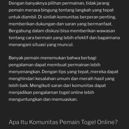
Dengan banyaknya pilihan permainan, tidak jarang
pemain merasa bingung tentang langkah yang tepat
untuk diambil. Di sinilah komunitas berperan penting,
memberikan dukungan dan saran yang bermanfaat.
Bergabung dalam diskusi bisa memberikan wawasan
tentang cara bermain yang lebih efektif dan bagaimana
menangani situasi yang muncul.
Banyak pemain menemukan bahwa berbagi
pengalaman dapat membuat permainan lebih
menyenangkan. Dengan tips yang tepat, mereka dapat
menghindari kesalahan umum dan meraih hasil yang
lebih baik. Mengikuti saran dari komunitas dapat
menjadikan pengalaman togel online lebih
menguntungkan dan memuaskan.
Apa Itu Komunitas Pemain Togel Online?