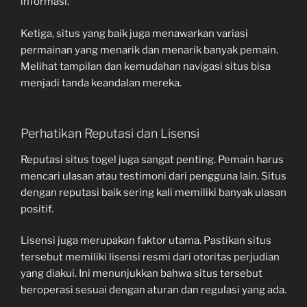
informasi.
Ketiga, situs yang baik juga menawarkan variasi
permainan yang menarik dan menarik banyak pemain.
Melihat tampilan dan kemudahan navigasi situs bisa
menjadi tanda keandalan mereka.
Perhatikan Reputasi dan Lisensi
Reputasi situs togel juga sangat penting. Pemain harus
mencari ulasan atau testimoni dari pengguna lain. Situs
dengan reputasi baik sering kali memiliki banyak ulasan
positif.
Lisensi juga merupakan faktor utama. Pastikan situs
tersebut memiliki lisensi resmi dari otoritas perjudian
yang diakui. Ini menunjukkan bahwa situs tersebut
beroperasi sesuai dengan aturan dan regulasi yang ada.