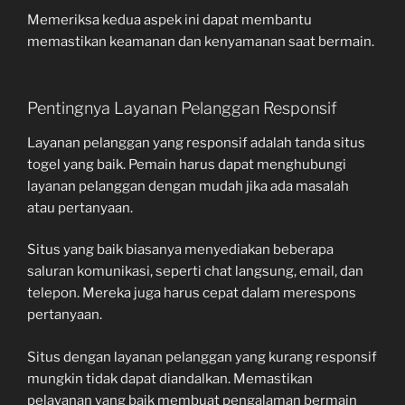
Memeriksa kedua aspek ini dapat membantu
memastikan keamanan dan kenyamanan saat bermain.
Pentingnya Layanan Pelanggan Responsif
Layanan pelanggan yang responsif adalah tanda situs
togel yang baik. Pemain harus dapat menghubungi
layanan pelanggan dengan mudah jika ada masalah
atau pertanyaan.
Situs yang baik biasanya menyediakan beberapa
saluran komunikasi, seperti chat langsung, email, dan
telepon. Mereka juga harus cepat dalam merespons
pertanyaan.
Situs dengan layanan pelanggan yang kurang responsif
mungkin tidak dapat diandalkan. Memastikan
pelayanan yang baik membuat pengalaman bermain