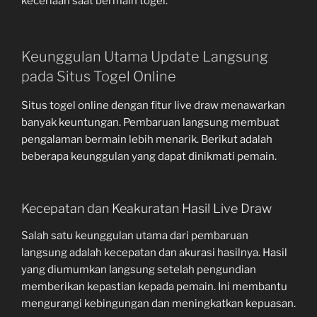
keceriaan saat bermain togel.
Keunggulan Utama Update Langsung
pada Situs Togel Online
Situs togel online dengan fitur live draw menawarkan
banyak keuntungan. Pembaruan langsung membuat
pengalaman bermain lebih menarik. Berikut adalah
beberapa keunggulan yang dapat dinikmati pemain.
Kecepatan dan Keakuratan Hasil Live Draw
Salah satu keunggulan utama dari pembaruan
langsung adalah kecepatan dan akurasi hasilnya. Hasil
yang diumumkan langsung setelah pengundian
memberikan kepastian kepada pemain. Ini membantu
mengurangi kebingungan dan meningkatkan kepuasan.