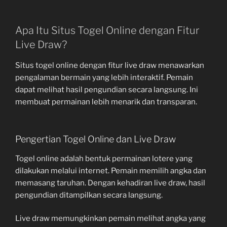
Apa Itu Situs Togel Online dengan Fitur
Live Draw?
Situs togel online dengan fitur live draw menawarkan
pengalaman bermain yang lebih interaktif. Pemain
dapat melihat hasil pengundian secara langsung. Ini
membuat permainan lebih menarik dan transparan.
Pengertian Togel Online dan Live Draw
Togel online adalah bentuk permainan lotere yang
dilakukan melalui internet. Pemain memilih angka dan
memasang taruhan. Dengan kehadiran live draw, hasil
pengundian ditampilkan secara langsung.
Live draw memungkinkan pemain melihat angka yang