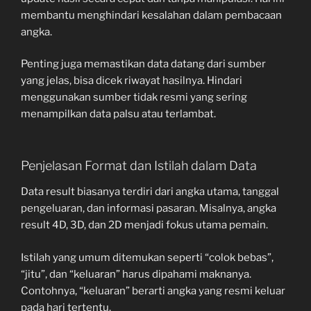
membantu menghindari kesalahan dalam pembacaan
angka.
Penting juga memastikan data datang dari sumber
yang jelas, bisa dicek riwayat hasilnya. Hindari
menggunakan sumber tidak resmi yang sering
menampilkan data palsu atau terlambat.
Penjelasan Format dan Istilah dalam Data
Data result biasanya terdiri dari angka utama, tanggal
pengeluaran, dan informasi pasaran. Misalnya, angka
result 4D, 3D, dan 2D menjadi fokus utama pemain.
Istilah yang umum ditemukan seperti “colok bebas”,
“jitu”, dan “keluaran” harus dipahami maknanya.
Contohnya, “keluaran” berarti angka yang resmi keluar
pada hari tertentu.