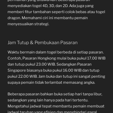
menyediakan togel 4D, 3D, dan 2D. Ada juga yang
memberi fitur tambahan seperti colok bebas atau togel
dragon. Memahami ciri ini membantu pemain
menyesuaikan strategi.
Jam Tutup & Pembukaan Pasaran
Waktu bermain dalam togel berbeda di setiap pasaran.
Contoh, Pasaran Hongkong mulai buka pukul 17.00 WIB
dan tutup pukul 23.00 WIB. Sedangkan Pasaran
Singapore biasanya buka pukul 16.00 WIB dan tutup
pukul 22.00 WIB. Jam buka dan tutup ini sangat penting
supaya pemain tidak terlambat memasang angka.
Beberapa pasaran bahkan buka setiap hari tanpa libur,
sedangkan yang lain hanya pada hari tertentu.
Mengetahui jadwal tepat membantu pemain membuat
jadwal taruhan yang efisien dan menghindari gagal