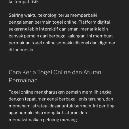
ke tempat fisik.
Seiring waktu, teknologi terus memperbaiki
pengalaman bermain togel online. Platform digital
sekarang lebih interaktif dan aman, menarik lebih
banyak pemain dari berbagai kalangan. Ini membuat
permainan togel online semakin dikenal dan digemari
di Indonesia.
Cara Kerja Togel Online dan Aturan
Permainan
Togel online mengharuskan pemain memilih angka
dengan tepat, mengenal berbagai jenis taruhan, dan
memahami strategi dasar untuk bermain. Ini penting
agar pemain bisa mengikuti aturan dan
memaksimalkan peluang menang.