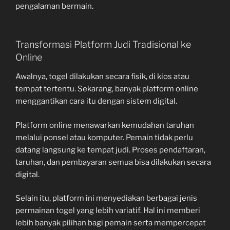
pengalaman bermain.
Transformasi Platform Judi Tradisional ke
Online
Awalnya, togel dilakukan secara fisik, di kios atau
tempat tertentu. Sekarang, banyak platform online
menggantikan cara itu dengan sistem digital.
Platform online menawarkan kemudahan taruhan
melalui ponsel atau komputer. Pemain tidak perlu
datang langsung ke tempat judi. Proses pendaftaran,
taruhan, dan pembayaran semua bisa dilakukan secara
digital.
Selain itu, platform ini menyediakan berbagai jenis
permainan togel yang lebih variatif. Hal ini memberi
lebih banyak pilihan bagi pemain serta mempercepat