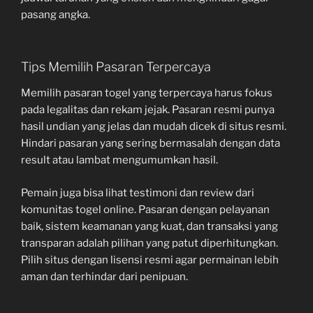
pasang angka.
Tips Memilih Pasaran Terpercaya
Memilih pasaran togel yang terpercaya harus fokus
pada legalitas dan rekam jejak. Pasaran resmi punya
hasil undian yang jelas dan mudah dicek di situs resmi.
Hindari pasaran yang sering bermasalah dengan data
result atau lambat mengumumkan hasil.
Pemain juga bisa lihat testimoni dan review dari
komunitas togel online. Pasaran dengan pelayanan
baik, sistem keamanan yang kuat, dan transaksi yang
transparan adalah pilihan yang patut diperhitungkan.
Pilih situs dengan lisensi resmi agar permainan lebih
aman dan terhindar dari penipuan.