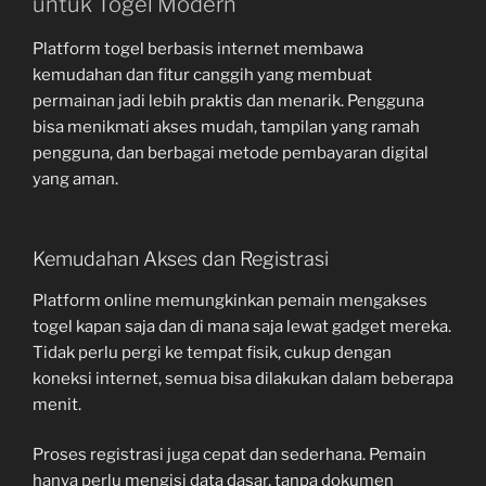
untuk Togel Modern
Platform togel berbasis internet membawa
kemudahan dan fitur canggih yang membuat
permainan jadi lebih praktis dan menarik. Pengguna
bisa menikmati akses mudah, tampilan yang ramah
pengguna, dan berbagai metode pembayaran digital
yang aman.
Kemudahan Akses dan Registrasi
Platform online memungkinkan pemain mengakses
togel kapan saja dan di mana saja lewat gadget mereka.
Tidak perlu pergi ke tempat fisik, cukup dengan
koneksi internet, semua bisa dilakukan dalam beberapa
menit.
Proses registrasi juga cepat dan sederhana. Pemain
hanya perlu mengisi data dasar, tanpa dokumen