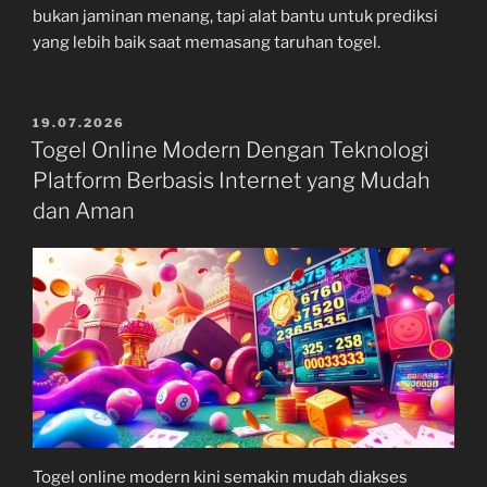
bukan jaminan menang, tapi alat bantu untuk prediksi
yang lebih baik saat memasang taruhan togel.
POSTED
19.07.2026
ON
Togel Online Modern Dengan Teknologi
Platform Berbasis Internet yang Mudah
dan Aman
Togel online modern kini semakin mudah diakses