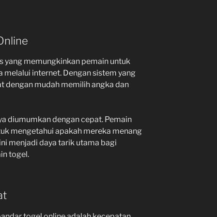
Online
itus yang memungkinkan pemain untuk
melalui internet. Dengan sistem yang
at dengan mudah memilih angka dan
anya diumumkan dengan cepat. Pemain
ntuk mengetahui apakah mereka menang
 ini menjadi daya tarik utama bagi
n togel.
at
andar togel online adalah kecepatan