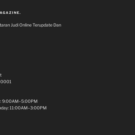
AGAZINE.
taran Judi Online Terupdate Dan
t
 10001
y: 9:00AM–5:00PM
unday: 11:00AM–3:00PM