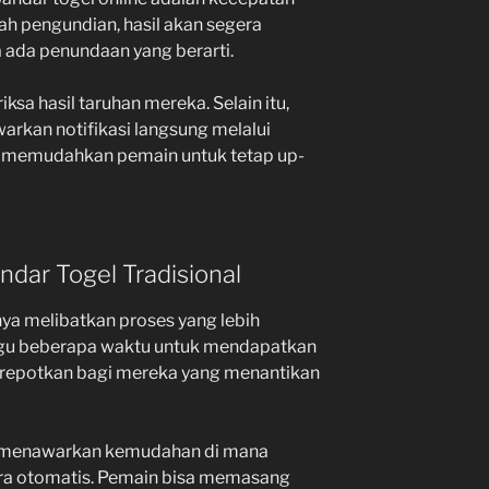
ah pengundian, hasil akan segera
 ada penundaan yang berarti.
a hasil taruhan mereka. Selain itu,
rkan notifikasi langsung melalui
ini memudahkan pemain untuk tetap up-
dar Togel Tradisional
nya melibatkan proses yang lebih
gu beberapa waktu untuk mendapatkan
 merepotkan bagi mereka yang menantikan
line menawarkan kemudahan di mana
ra otomatis. Pemain bisa memasang