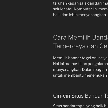
taruhan kapan saja dan dari 
seluler atau komputer. Ini me
baik dan lebih menyenangkan.
Cara Memilih Banda
Terpercaya dan Ce
Memilih bandar togel online ya
Hal ini memastikan pengalam
menyenangkan. Dalam bagian in
untuk membantu menemukan b
Ciri-ciri Situs Bandar 
Situs bandar togel yang baik b