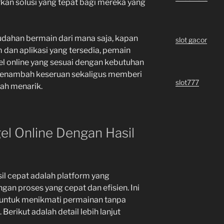
rkan solusi yang tepat bagi mereka yang
ahan bermain dari mana saja, kapan
slot gacor
 dan aplikasi yang tersedia, pemain
 online yang sesuai dengan kebutuhan
 menambah keseruan sekaligus memberi
slot777
ah menarik.
el Online Dengan Hasil
il cepat adalah platform yang
an proses yang cepat dan efisien. Ini
ntuk menikmati permainan tanpa
erikut adalah detail lebih lanjut