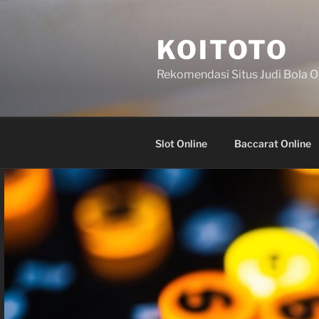
Skip
to
KOITOTO
content
Rekomendasi Situs Judi Bola O
Slot Online
Baccarat Online