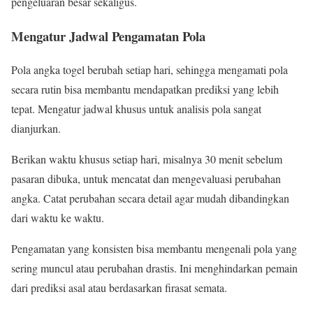
pengeluaran besar sekaligus.
Mengatur Jadwal Pengamatan Pola
Pola angka togel berubah setiap hari, sehingga mengamati pola
secara rutin bisa membantu mendapatkan prediksi yang lebih
tepat. Mengatur jadwal khusus untuk analisis pola sangat
dianjurkan.
Berikan waktu khusus setiap hari, misalnya 30 menit sebelum
pasaran dibuka, untuk mencatat dan mengevaluasi perubahan
angka. Catat perubahan secara detail agar mudah dibandingkan
dari waktu ke waktu.
Pengamatan yang konsisten bisa membantu mengenali pola yang
sering muncul atau perubahan drastis. Ini menghindarkan pemain
dari prediksi asal atau berdasarkan firasat semata.