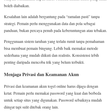
boleh diabaikan.
Kesalahan lain adalah bergantung pada “ramalan pasti” tanpa
strategi. Pemain perlu menggunakan data dan pola sebagai
panduan, bukan percaya penuh pada keberuntungan atau tebakan.
Penggunaan sistem taruhan yang terlalu rumit tanpa pemahaman
bisa membuat pemain bingung. Lebih baik memakai metode
sederhana yang mudah diikuti dan realistis. Konsistensi lebih
penting daripada mencoba trik yang belum terbukti.
Menjaga Privasi dan Keamanan Akun
Privasi dan keamanan akun togel online harus dijaga dengan
ketat. Pemain perlu memakai password yang kuat dan berbeda
untuk setiap situs yang digunakan. Password sebaiknya mudah
diingat tapi sulit ditebak orang lain.