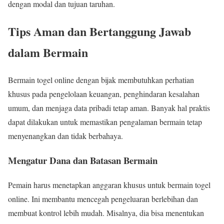
dengan modal dan tujuan taruhan.
Tips Aman dan Bertanggung Jawab
dalam Bermain
Bermain togel online dengan bijak membutuhkan perhatian
khusus pada pengelolaan keuangan, penghindaran kesalahan
umum, dan menjaga data pribadi tetap aman. Banyak hal praktis
dapat dilakukan untuk memastikan pengalaman bermain tetap
menyenangkan dan tidak berbahaya.
Mengatur Dana dan Batasan Bermain
Pemain harus menetapkan anggaran khusus untuk bermain togel
online. Ini membantu mencegah pengeluaran berlebihan dan
membuat kontrol lebih mudah. Misalnya, dia bisa menentukan