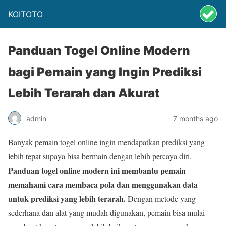
KOITOTO
Panduan Togel Online Modern
bagi Pemain yang Ingin Prediksi
Lebih Terarah dan Akurat
admin
7 months ago
Banyak pemain togel online ingin mendapatkan prediksi yang
lebih tepat supaya bisa bermain dengan lebih percaya diri.
Panduan togel online modern ini membantu pemain
memahami cara membaca pola dan menggunakan data
untuk prediksi yang lebih terarah.
Dengan metode yang
sederhana dan alat yang mudah digunakan, pemain bisa mulai