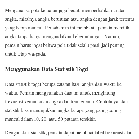
Menganalisa pola keluaran juga berarti memperhatikan urutan
angka, misalnya angka berurutan atau angka dengan jarak tertentu
yang kerap muncul. Pemahaman ini membantu pemain memilih
angka tanpa hanya mengandalkan keberuntungan. Namun,
pemain harus ingat bahwa pola tidak selalu pasti, jadi penting
untuk tetap waspada.
Menggunakan Data Statistik Togel
Data statistik togel berupa catatan hasil angka dari waktu ke
waktu. Pemain menggunakan data ini untuk menghitung
frekuensi kemunculan angka dan tren tertentu. Contohnya, data
statistik bisa menunjukkan angka berapa yang paling sering
muncul dalam 10, 20, atau 50 putaran terakhir.
Dengan data statistik, pemain dapat membuat tabel frekuensi atau