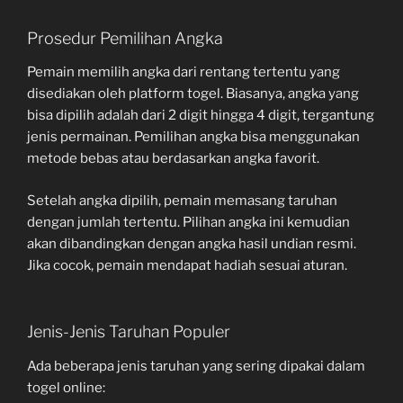
Prosedur Pemilihan Angka
Pemain memilih angka dari rentang tertentu yang
disediakan oleh platform togel. Biasanya, angka yang
bisa dipilih adalah dari 2 digit hingga 4 digit, tergantung
jenis permainan. Pemilihan angka bisa menggunakan
metode bebas atau berdasarkan angka favorit.
Setelah angka dipilih, pemain memasang taruhan
dengan jumlah tertentu. Pilihan angka ini kemudian
akan dibandingkan dengan angka hasil undian resmi.
Jika cocok, pemain mendapat hadiah sesuai aturan.
Jenis-Jenis Taruhan Populer
Ada beberapa jenis taruhan yang sering dipakai dalam
togel online: