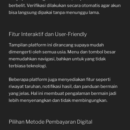
berbelit. Verifikasi dilakukan secara otomatis agar akun
bisa langsung dipakai tanpa menunggu lama.
Fitur Interaktif dan User-Friendly
Tampilan platform ini dirancang supaya mudah
dimengerti oleh semua usia. Menu dan tombol besar
memudahkan navigasi, bahkan untuk yang tidak
terbiasa teknologi.
Beberapa platform juga menyediakan fitur seperti
riwayat taruhan, notifikasi hasil, dan panduan bermain
yang jelas. Hal ini membuat pengalaman bermain jadi
lebih menyenangkan dan tidak membingungkan.
Pilihan Metode Pembayaran Digital