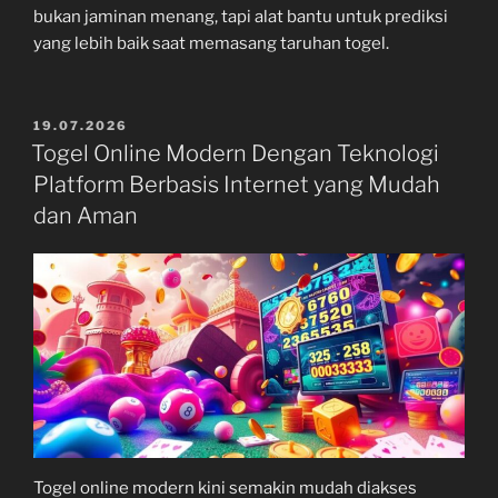
bukan jaminan menang, tapi alat bantu untuk prediksi
yang lebih baik saat memasang taruhan togel.
POSTED
19.07.2026
ON
Togel Online Modern Dengan Teknologi
Platform Berbasis Internet yang Mudah
dan Aman
Togel online modern kini semakin mudah diakses