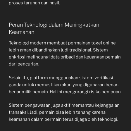
proses taruhan dan hasil.
Peran Teknologi dalam Meningkatkan
Keamanan
Teknologi modern membuat permainan togel online
lebih aman dibandingkan judi tradisional. Sistem
enkripsi melindungi data pribadi dan keuangan pemain
dari pencurian.
Selain itu, platform menggunakan sistem verifikasi
ganda untuk memastikan akun yang digunakan benar-
benar milik pemain. Hal ini mengurangi risiko penipuan.
Sistem pengawasan juga aktif memantau kejanggalan
transaksi. Jadi, pemain bisa lebih tenang karena
keamanan dalam bermain terus dijaga oleh teknologi.