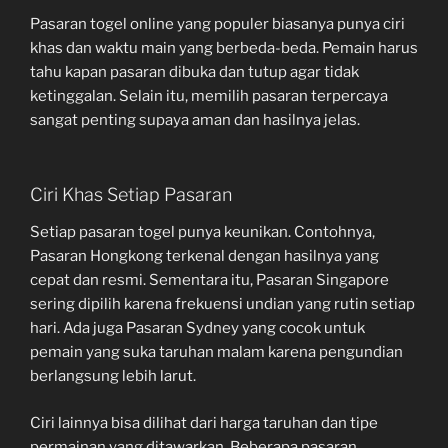
Pasaran togel online yang populer biasanya punya ciri
khas dan waktu main yang berbeda-beda. Pemain harus
tahu kapan pasaran dibuka dan tutup agar tidak
ketinggalan. Selain itu, memilih pasaran terpercaya
sangat penting supaya aman dan hasilnya jelas.
Ciri Khas Setiap Pasaran
Setiap pasaran togel punya keunikan. Contohnya,
Pasaran Hongkong terkenal dengan hasilnya yang
cepat dan resmi. Sementara itu, Pasaran Singapore
sering dipilih karena frekuensi undian yang rutin setiap
hari. Ada juga Pasaran Sydney yang cocok untuk
pemain yang suka taruhan malam karena pengundian
berlangsung lebih larut.
Ciri lainnya bisa dilihat dari harga taruhan dan tipe
permainan yang ditawarkan. Beberapa pasaran