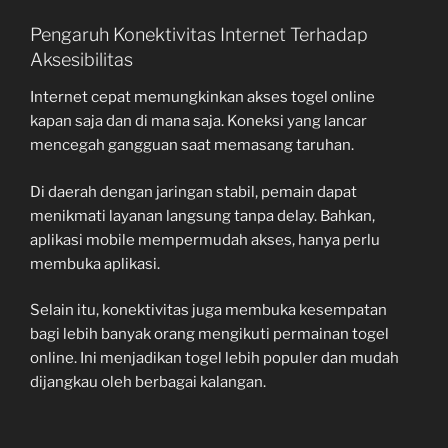
Pengaruh Konektivitas Internet Terhadap
Aksesibilitas
Internet cepat memungkinkan akses togel online
kapan saja dan di mana saja. Koneksi yang lancar
mencegah gangguan saat memasang taruhan.
Di daerah dengan jaringan stabil, pemain dapat
menikmati layanan langsung tanpa delay. Bahkan,
aplikasi mobile mempermudah akses, hanya perlu
membuka aplikasi.
Selain itu, konektivitas juga membuka kesempatan
bagi lebih banyak orang mengikuti permainan togel
online. Ini menjadikan togel lebih populer dan mudah
dijangkau oleh berbagai kalangan.