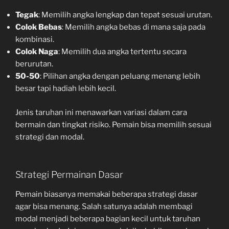
Tegak
: Memilih angka lengkap dan tepat sesuai urutan.
Colok Bebas
: Memilih angka bebas di mana saja pada
kombinasi.
Colok Naga
: Memilih dua angka tertentu secara
berurutan.
50-50
: Pilihan angka dengan peluang menang lebih
besar tapi hadiah lebih kecil.
Jenis taruhan ini menawarkan variasi dalam cara
bermain dan tingkat risiko. Pemain bisa memilih sesuai
strategi dan modal.
Strategi Permainan Dasar
Pemain biasanya memakai beberapa strategi dasar
agar bisa menang. Salah satunya adalah membagi
modal menjadi beberapa bagian kecil untuk taruhan