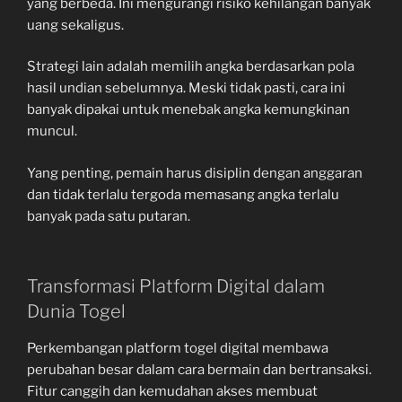
yang berbeda. Ini mengurangi risiko kehilangan banyak
uang sekaligus.
Strategi lain adalah memilih angka berdasarkan pola
hasil undian sebelumnya. Meski tidak pasti, cara ini
banyak dipakai untuk menebak angka kemungkinan
muncul.
Yang penting, pemain harus disiplin dengan anggaran
dan tidak terlalu tergoda memasang angka terlalu
banyak pada satu putaran.
Transformasi Platform Digital dalam
Dunia Togel
Perkembangan platform togel digital membawa
perubahan besar dalam cara bermain dan bertransaksi.
Fitur canggih dan kemudahan akses membuat