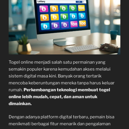
Togel online menjadi salah satu permainan yang
semakin populer karena kemudahan akses melalui
sistem digital masa kini. Banyak orang tertarik
mencoba keberuntungan mereka tanpa harus keluar
rumah.
Perkembangan teknologi membuat togel
online lebih mudah, cepat, dan aman untuk
dimainkan.
Dengan adanya platform digital terbaru, pemain bisa
menikmati berbagai fitur menarik dan pengalaman