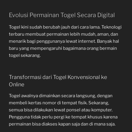
Evolusi Permainan Togel Secara Digital
Togel kini sudah berubah jauh dari cara lama. Teknologi
terbaru membuat permainan lebih mudah, aman, dan
menarik bagi penggunanya lewat internet. Banyak hal
baru yang mempengaruhi bagaimana orang bermain
togel sekarang.
Transformasi dari Togel Konvensional ke
Online
Togel awalnya dimainkan secara langsung, dengan
membeli kertas nomor di tempat fisik. Sekarang,
semua bisa dilakukan lewat ponsel atau komputer.
Pengguna tidak perlu pergi ke tempat khusus karena
permainan bisa diakses kapan saja dan di mana saja.