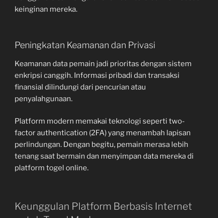
keinginan mereka.
Peningkatan Keamanan dan Privasi
Keamanan data pemain jadi prioritas dengan sistem
enkripsi canggih. Informasi pribadi dan transaksi
finansial dilindungi dari pencurian atau
penyalahgunaan.
Platform modern memakai teknologi seperti two-
factor authentication (2FA) yang menambah lapisan
perlindungan. Dengan begitu, pemain merasa lebih
tenang saat bermain dan menyimpan data mereka di
platform togel online.
Keunggulan Platform Berbasis Internet