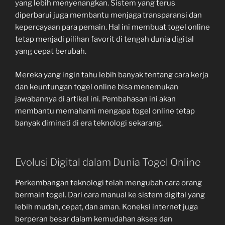
yang lebih menyenangkan. Sistem yang terus
diperbarui juga membantu menjaga transparansi dan
kepercayaan para pemain. Hal ini membuat togel online
tetap menjadi pilihan favorit di tengah dunia digital
yang cepat berubah.
Mereka yang ingin tahu lebih banyak tentang cara kerja
dan keuntungan togel online bisa menemukan
jawabannya di artikel ini. Pembahasan ini akan
membantu memahami mengapa togel online tetap
banyak diminati di era teknologi sekarang.
Evolusi Digital dalam Dunia Togel Online
Perkembangan teknologi telah mengubah cara orang
bermain togel. Dari cara manual ke sistem digital yang
lebih mudah, cepat, dan aman. Koneksi internet juga
berperan besar dalam kemudahan akses dan