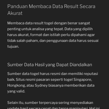
Panduan Membaca Data Result Secara
Akurat
Membaca data result togel dengan benar sangat
penting untuk analisa yang tepat. Data yang dipilih
harus akurat, format dan istilah perlu dipahami agar
tidak salah paham, dan penggunaan data harus sesuai
tujuan.
Sumber Data Hasil yang Dapat Diandalkan
Sumber data togel harus resmi dan memiliki reputasi
baik. Situs resmi pasaran seperti togel Singapore,
Hongkong, atau Sydney biasanya memberikan data
yang valid.
Selain itu, sumber terpercaya sering menyediakan
update hasil secara cepat dan tanpa manipulasi. Hal ini