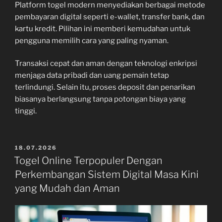
Platform togel modern menyediakan berbagai metode
pembayaran digital seperti e-wallet, transfer bank, dan
kartu kredit. Pilihan ini memberi kemudahan untuk
pengguna memilih cara yang paling nyaman.
Transaksi cepat dan aman dengan teknologi enkripsi
menjaga data pribadi dan uang pemain tetap
terlindungi. Selain itu, proses deposit dan penarikan
biasanya berlangsung tanpa potongan biaya yang
tinggi.
POSTED
18.07.2026
ON
Togel Online Terpopuler Dengan
Perkembangan Sistem Digital Masa Kini
yang Mudah dan Aman