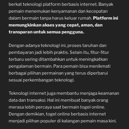
berkat teknologi platform berbasis internet. Banyak
pemain menemukan kenyamanan dan kecepatan
dalam bermain tanpa harus keluar rumah.
Platform ini
memungkinkan akses yang cepat, aman, dan
transparan untuk semua pengguna.
Dengan adanya teknologi ini, proses taruhan dan
pembayaran jadi lebih praktis. Selain itu, fitur-fitur
terbaru sering ditambahkan untuk meningkatkan
pengalaman bermain. Para pemain bisa menikmati
berbagai pilihan permainan yang terus diperbarui
sesuai perkembangan teknologi.
Teknologi internet juga membantu menjaga keamanan
data dan transaksi. Hal ini membuat banyak orang
merasa lebih percaya saat bermain togel online.
Dengan demikian, togel online berbasis internet
menjadi pilihan populer di kalangan pemain masa kini.