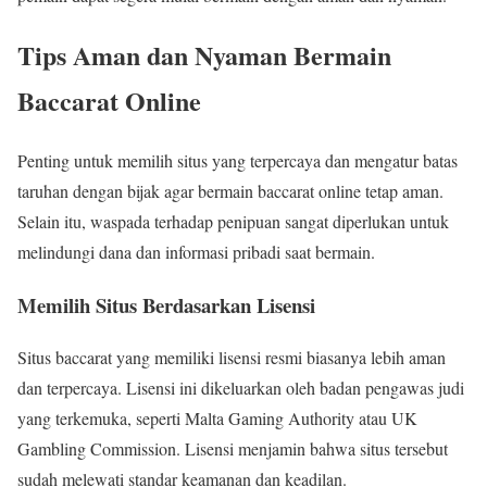
Tips Aman dan Nyaman Bermain
Baccarat Online
Penting untuk memilih situs yang terpercaya dan mengatur batas
taruhan dengan bijak agar bermain baccarat online tetap aman.
Selain itu, waspada terhadap penipuan sangat diperlukan untuk
melindungi dana dan informasi pribadi saat bermain.
Memilih Situs Berdasarkan Lisensi
Situs baccarat yang memiliki lisensi resmi biasanya lebih aman
dan terpercaya. Lisensi ini dikeluarkan oleh badan pengawas judi
yang terkemuka, seperti Malta Gaming Authority atau UK
Gambling Commission. Lisensi menjamin bahwa situs tersebut
sudah melewati standar keamanan dan keadilan.