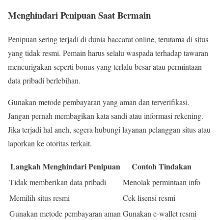
Menghindari Penipuan Saat Bermain
Penipuan sering terjadi di dunia baccarat online, terutama di situs
yang tidak resmi. Pemain harus selalu waspada terhadap tawaran
mencurigakan seperti bonus yang terlalu besar atau permintaan
data pribadi berlebihan.
Gunakan metode pembayaran yang aman dan terverifikasi.
Jangan pernah membagikan kata sandi atau informasi rekening.
Jika terjadi hal aneh, segera hubungi layanan pelanggan situs atau
laporkan ke otoritas terkait.
Langkah Menghindari Penipuan
Contoh Tindakan
Tidak memberikan data pribadi
Menolak permintaan info
Memilih situs resmi
Cek lisensi resmi
Gunakan metode pembayaran aman
Gunakan e-wallet resmi