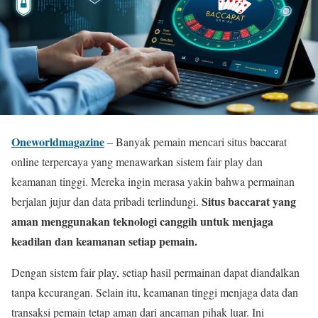
Oneworldmagazine
– Banyak pemain mencari situs baccarat
online terpercaya yang menawarkan sistem fair play dan
keamanan tinggi. Mereka ingin merasa yakin bahwa permainan
Situs baccarat yang
berjalan jujur dan data pribadi terlindungi.
aman menggunakan teknologi canggih untuk menjaga
keadilan dan keamanan setiap pemain.
Dengan sistem fair play, setiap hasil permainan dapat diandalkan
tanpa kecurangan. Selain itu, keamanan tinggi menjaga data dan
transaksi pemain tetap aman dari ancaman pihak luar. Ini