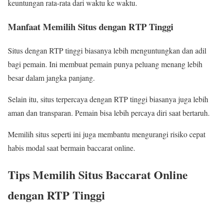
keuntungan rata-rata dari waktu ke waktu.
Manfaat Memilih Situs dengan RTP Tinggi
Situs dengan RTP tinggi biasanya lebih menguntungkan dan adil
bagi pemain. Ini membuat pemain punya peluang menang lebih
besar dalam jangka panjang.
Selain itu, situs terpercaya dengan RTP tinggi biasanya juga lebih
aman dan transparan. Pemain bisa lebih percaya diri saat bertaruh.
Memilih situs seperti ini juga membantu mengurangi risiko cepat
habis modal saat bermain baccarat online.
Tips Memilih Situs Baccarat Online
dengan RTP Tinggi