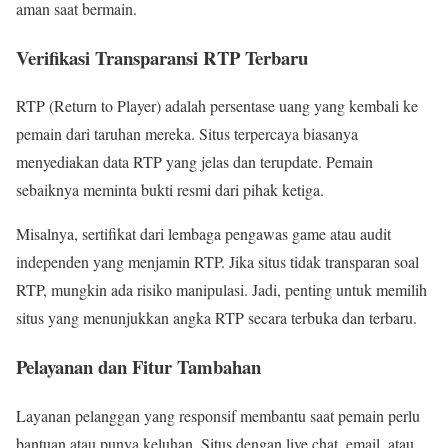
aman saat bermain.
Verifikasi Transparansi RTP Terbaru
RTP (Return to Player) adalah persentase uang yang kembali ke
pemain dari taruhan mereka. Situs terpercaya biasanya
menyediakan data RTP yang jelas dan terupdate. Pemain
sebaiknya meminta bukti resmi dari pihak ketiga.
Misalnya, sertifikat dari lembaga pengawas game atau audit
independen yang menjamin RTP. Jika situs tidak transparan soal
RTP, mungkin ada risiko manipulasi. Jadi, penting untuk memilih
situs yang menunjukkan angka RTP secara terbuka dan terbaru.
Pelayanan dan Fitur Tambahan
Layanan pelanggan yang responsif membantu saat pemain perlu
bantuan atau punya keluhan. Situs dengan live chat, email, atau