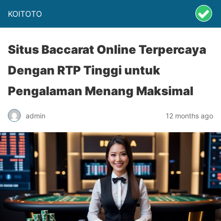
KOITOTO
Situs Baccarat Online Terpercaya
Dengan RTP Tinggi untuk
Pengalaman Menang Maksimal
admin
12 months ago