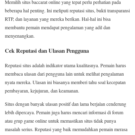
Memilih situs baccarat online yang tepat perlu perhatian pada
beberapa hal penting. Ini meliputi reputasi situs, bukti transparansi
RTP, dan layanan yang mereka berikan. Hal-hal ini bisa
membantu pemain mendapat pengalaman yang adil dan
menyenangkan.
Cek Reputasi dan Ulasan Pengguna
Reputasi situs adalah indikator utama kualitasnya. Pemain harus
membaca ulasan dari pengguna lain untuk melihat pengalaman
nyata mereka. Ulasan ini biasanya memberi tahu soal kecepatan
pembayaran, kejujuran, dan keamanan.
Situs dengan banyak ulasan positif dan lama berjalan cenderung
lebih dipercaya. Pemain juga harus mencari informasi di forum
atau grup game online untuk memastikan situs tidak punya
masalah serius. Reputasi yang baik memudahkan pemain merasa