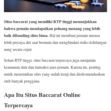
Situs baccarat yang memiliki RTP tinggi menunjukkan
bahwa pemain mendapatkan peluang menang yang lebih
baik dibanding situs biasa.
Hal ini membuat pemain merasa
lebih percaya diri saat bermain dan menghindari risiko kehilangan
uang secara cepat.
Selain RTP tinggi, situs baccarat terpercaya juga menjamin
keamanan data dan transaksi para pemain. Karena itu, penting
untuk menemukan situs yang sudah teruji dan direkomendasikan
oleh banyak pengguna.
Apa Itu Situs Baccarat Online
Terpercaya