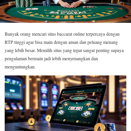
Banyak orang mencari situs baccarat online terpercaya dengan
RTP tinggi agar bisa main dengan aman dan peluang menang
yang lebih besar. Memilih situs yang tepat sangat penting supaya
pengalaman bermain jadi lebih menyenangkan dan
menguntungkan.