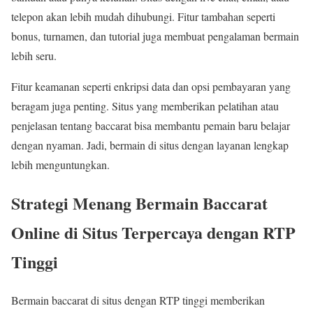
telepon akan lebih mudah dihubungi. Fitur tambahan seperti
bonus, turnamen, dan tutorial juga membuat pengalaman bermain
lebih seru.
Fitur keamanan seperti enkripsi data dan opsi pembayaran yang
beragam juga penting. Situs yang memberikan pelatihan atau
penjelasan tentang baccarat bisa membantu pemain baru belajar
dengan nyaman. Jadi, bermain di situs dengan layanan lengkap
lebih menguntungkan.
Strategi Menang Bermain Baccarat
Online di Situs Terpercaya dengan RTP
Tinggi
Bermain baccarat di situs dengan RTP tinggi memberikan