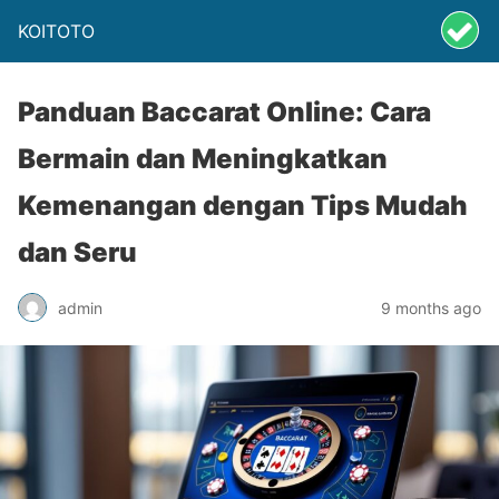
KOITOTO
Panduan Baccarat Online: Cara
Bermain dan Meningkatkan
Kemenangan dengan Tips Mudah
dan Seru
admin
9 months ago