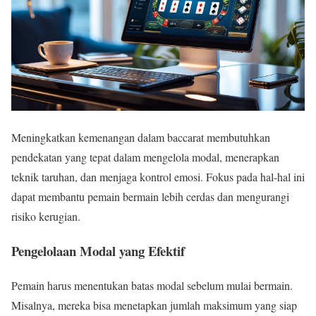
Meningkatkan kemenangan dalam baccarat membutuhkan
pendekatan yang tepat dalam mengelola modal, menerapkan
teknik taruhan, dan menjaga kontrol emosi. Fokus pada hal-hal ini
dapat membantu pemain bermain lebih cerdas dan mengurangi
risiko kerugian.
Pengelolaan Modal yang Efektif
Pemain harus menentukan batas modal sebelum mulai bermain.
Misalnya, mereka bisa menetapkan jumlah maksimum yang siap