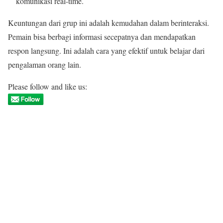
komunikasi real-time.
Keuntungan dari grup ini adalah kemudahan dalam berinteraksi.
Pemain bisa berbagi informasi secepatnya dan mendapatkan
respon langsung. Ini adalah cara yang efektif untuk belajar dari
pengalaman orang lain.
Please follow and like us: