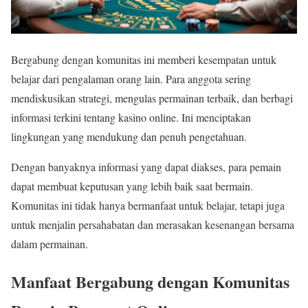
Bergabung dengan komunitas ini memberi kesempatan untuk
belajar dari pengalaman orang lain. Para anggota sering
mendiskusikan strategi, mengulas permainan terbaik, dan berbagi
informasi terkini tentang kasino online. Ini menciptakan
lingkungan yang mendukung dan penuh pengetahuan.
Dengan banyaknya informasi yang dapat diakses, para pemain
dapat membuat keputusan yang lebih baik saat bermain.
Komunitas ini tidak hanya bermanfaat untuk belajar, tetapi juga
untuk menjalin persahabatan dan merasakan kesenangan bersama
dalam permainan.
Manfaat Bergabung dengan Komunitas