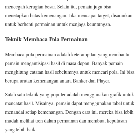
mencegah kerugian besar. Selain itu, pemain juga bisa
menetapkan batas kemenangan. Jika mencapai target, disarankan
untuk berhenti permainan untuk menjaga keuntungan.
Teknik Membaca Pola Permainan
Membaca pola permainan adalah keterampilan yang membantu
pemain mengantisipasi hasil di masa depan. Banyak pemain
menghitung catatan hasil sebelumnya untuk mencari pola. Ini bisa
berupa urutan kemenangan antara Banker dan Player.
Salah satu teknik yang populer adalah menggunakan grafik untuk
mencatat hasil. Misalnya, pemain dapat menggunakan tabel untuk
menandai setiap kemenangan. Dengan cara ini, mereka bisa lebih
mudah melihat tren dalam permainan dan membuat keputusan
yang lebih baik.