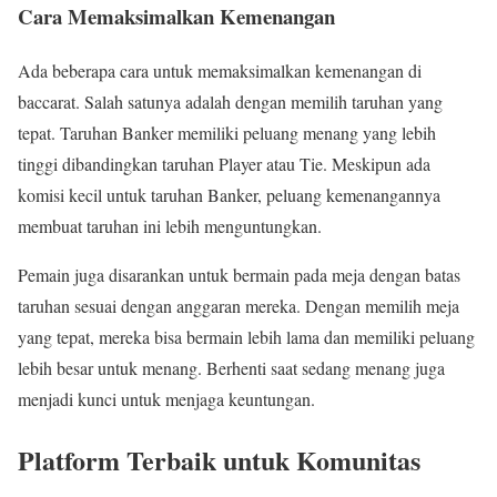
Cara Memaksimalkan Kemenangan
Ada beberapa cara untuk memaksimalkan kemenangan di
baccarat. Salah satunya adalah dengan memilih taruhan yang
tepat. Taruhan Banker memiliki peluang menang yang lebih
tinggi dibandingkan taruhan Player atau Tie. Meskipun ada
komisi kecil untuk taruhan Banker, peluang kemenangannya
membuat taruhan ini lebih menguntungkan.
Pemain juga disarankan untuk bermain pada meja dengan batas
taruhan sesuai dengan anggaran mereka. Dengan memilih meja
yang tepat, mereka bisa bermain lebih lama dan memiliki peluang
lebih besar untuk menang. Berhenti saat sedang menang juga
menjadi kunci untuk menjaga keuntungan.
Platform Terbaik untuk Komunitas