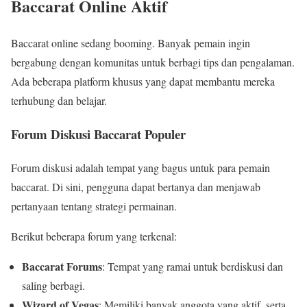
Baccarat Online Aktif
Baccarat online sedang booming. Banyak pemain ingin
bergabung dengan komunitas untuk berbagi tips dan pengalaman.
Ada beberapa platform khusus yang dapat membantu mereka
terhubung dan belajar.
Forum Diskusi Baccarat Populer
Forum diskusi adalah tempat yang bagus untuk para pemain
baccarat. Di sini, pengguna dapat bertanya dan menjawab
pertanyaan tentang strategi permainan.
Berikut beberapa forum yang terkenal:
Baccarat Forums
: Tempat yang ramai untuk berdiskusi dan
saling berbagi.
Wizard of Vegas
: Memiliki banyak anggota yang aktif, serta