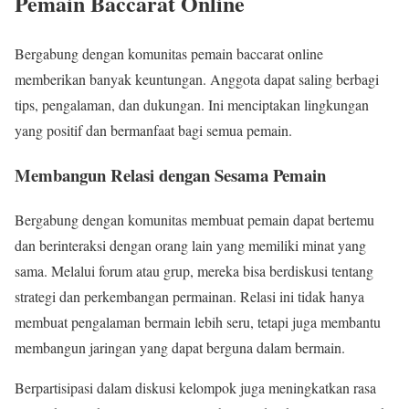
Pemain Baccarat Online
Bergabung dengan komunitas pemain baccarat online
memberikan banyak keuntungan. Anggota dapat saling berbagi
tips, pengalaman, dan dukungan. Ini menciptakan lingkungan
yang positif dan bermanfaat bagi semua pemain.
Membangun Relasi dengan Sesama Pemain
Bergabung dengan komunitas membuat pemain dapat bertemu
dan berinteraksi dengan orang lain yang memiliki minat yang
sama. Melalui forum atau grup, mereka bisa berdiskusi tentang
strategi dan perkembangan permainan. Relasi ini tidak hanya
membuat pengalaman bermain lebih seru, tetapi juga membantu
membangun jaringan yang dapat berguna dalam bermain.
Berpartisipasi dalam diskusi kelompok juga meningkatkan rasa