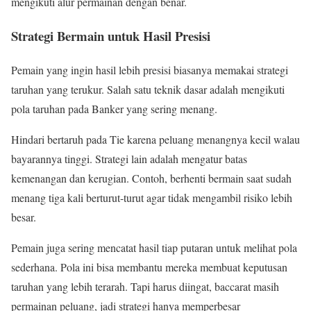
mengikuti alur permainan dengan benar.
Strategi Bermain untuk Hasil Presisi
Pemain yang ingin hasil lebih presisi biasanya memakai strategi
taruhan yang terukur. Salah satu teknik dasar adalah mengikuti
pola taruhan pada Banker yang sering menang.
Hindari bertaruh pada Tie karena peluang menangnya kecil walau
bayarannya tinggi. Strategi lain adalah mengatur batas
kemenangan dan kerugian. Contoh, berhenti bermain saat sudah
menang tiga kali berturut-turut agar tidak mengambil risiko lebih
besar.
Pemain juga sering mencatat hasil tiap putaran untuk melihat pola
sederhana. Pola ini bisa membantu mereka membuat keputusan
taruhan yang lebih terarah. Tapi harus diingat, baccarat masih
permainan peluang, jadi strategi hanya memperbesar