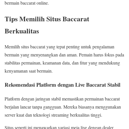
bermain baccarat online.
Tips Memilih Situs Baccarat
Berkualitas
Memilih situs baccarat yang tepat penting untuk pengalaman
bermain yang menyenangkan dan aman. Pemain harus fokus pada
stabilitas permainan, keamanan data, dan fitur yang mendukung
kenyamanan saat bermain.
Rekomendasi Platform dengan Live Baccarat Stabil
Platform dengan jaringan stabil memastikan permainan baccarat
berjalan lancar tanpa gangguan. Mereka biasanya menggunakan
server kuat dan teknologi streaming berkualitas tinggi.
Situs seperti ini menawarkan variasi meja live dengan dealer