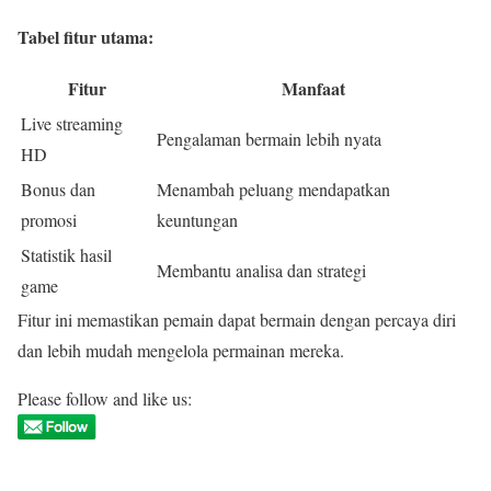
Tabel fitur utama:
Fitur
Manfaat
Live streaming
Pengalaman bermain lebih nyata
HD
Bonus dan
Menambah peluang mendapatkan
promosi
keuntungan
Statistik hasil
Membantu analisa dan strategi
game
Fitur ini memastikan pemain dapat bermain dengan percaya diri
dan lebih mudah mengelola permainan mereka.
Please follow and like us: