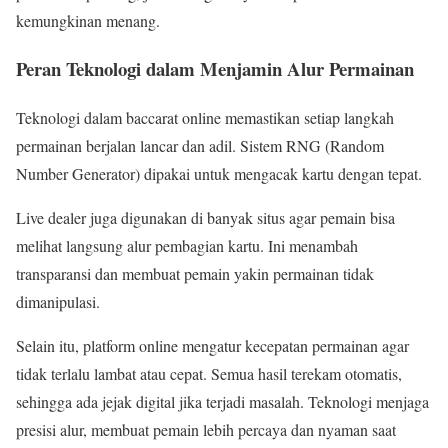
kemungkinan menang.
Peran Teknologi dalam Menjamin Alur Permainan
Teknologi dalam baccarat online memastikan setiap langkah
permainan berjalan lancar dan adil. Sistem RNG (Random
Number Generator) dipakai untuk mengacak kartu dengan tepat.
Live dealer juga digunakan di banyak situs agar pemain bisa
melihat langsung alur pembagian kartu. Ini menambah
transparansi dan membuat pemain yakin permainan tidak
dimanipulasi.
Selain itu, platform online mengatur kecepatan permainan agar
tidak terlalu lambat atau cepat. Semua hasil terekam otomatis,
sehingga ada jejak digital jika terjadi masalah. Teknologi menjaga
presisi alur, membuat pemain lebih percaya dan nyaman saat