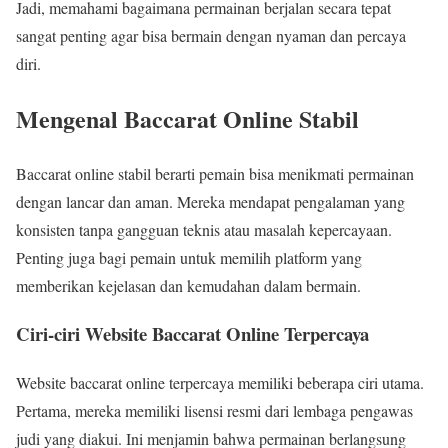
Jadi, memahami bagaimana permainan berjalan secara tepat
sangat penting agar bisa bermain dengan nyaman dan percaya
diri.
Mengenal Baccarat Online Stabil
Baccarat online stabil berarti pemain bisa menikmati permainan
dengan lancar dan aman. Mereka mendapat pengalaman yang
konsisten tanpa gangguan teknis atau masalah kepercayaan.
Penting juga bagi pemain untuk memilih platform yang
memberikan kejelasan dan kemudahan dalam bermain.
Ciri-ciri Website Baccarat Online Terpercaya
Website baccarat online terpercaya memiliki beberapa ciri utama.
Pertama, mereka memiliki lisensi resmi dari lembaga pengawas
judi yang diakui. Ini menjamin bahwa permainan berlangsung