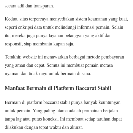
secara adil dan transparan.
Kedua, situs terpercaya menyediakan sistem keamanan yang kuat,
seperti enkripsi data untuk melindungi informasi pemain. Selain
itu, mereka juga punya layanan pelanggan yang aktif dan
responsif, siap membantu kapan saja.
Terakhir, website ini menawarkan berbagai metode pembayaran
yang aman dan cepat. Semua ini membuat pemain merasa
nyaman dan tidak ragu untuk bermain di sana.
Manfaat Bermain di Platform Baccarat Stabil
Bermain di platform baccarat stabil punya banyak keuntungan
untuk pemain. Yang paling utama adalah permainan berjalan
tanpa lag atau putus koneksi. Ini membuat setiap taruhan dapat
dilakukan dengan tepat waktu dan akurat.