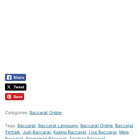
Categories:
Baccarat Online
Tags:
Baccarat
,
Baccarat Langsung
,
Baccarat Online
,
Baccarat
Terbaik
,
Judi Baccarat
,
Kasino Baccarat
,
Live Baccarat
,
Meja
Baccarat
,
Permainan Baccarat
,
Taruhan Baccarat