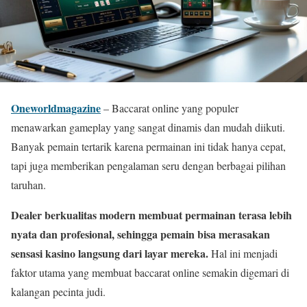
Oneworldmagazine
– Baccarat online yang populer
menawarkan gameplay yang sangat dinamis dan mudah diikuti.
Banyak pemain tertarik karena permainan ini tidak hanya cepat,
tapi juga memberikan pengalaman seru dengan berbagai pilihan
taruhan.
Dealer berkualitas modern membuat permainan terasa lebih
nyata dan profesional, sehingga pemain bisa merasakan
sensasi kasino langsung dari layar mereka.
Hal ini menjadi
faktor utama yang membuat baccarat online semakin digemari di
kalangan pecinta judi.