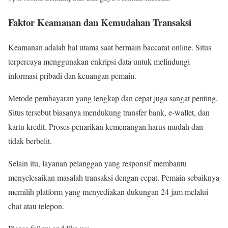
Faktor Keamanan dan Kemudahan Transaksi
Keamanan adalah hal utama saat bermain baccarat online. Situs
terpercaya menggunakan enkripsi data untuk melindungi
informasi pribadi dan keuangan pemain.
Metode pembayaran yang lengkap dan cepat juga sangat penting.
Situs tersebut biasanya mendukung transfer bank, e-wallet, dan
kartu kredit. Proses penarikan kemenangan harus mudah dan
tidak berbelit.
Selain itu, layanan pelanggan yang responsif membantu
menyelesaikan masalah transaksi dengan cepat. Pemain sebaiknya
memilih platform yang menyediakan dukungan 24 jam melalui
chat atau telepon.