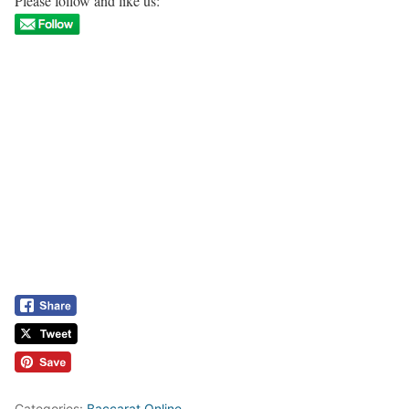
Please follow and like us:
Categories:
Baccarat Online