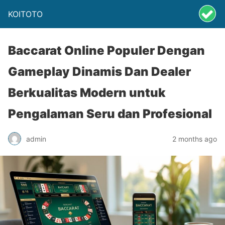
KOITOTO
Baccarat Online Populer Dengan
Gameplay Dinamis Dan Dealer
Berkualitas Modern untuk
Pengalaman Seru dan Profesional
admin
2 months ago