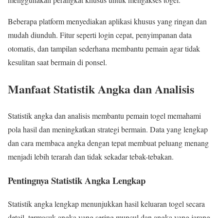
Beberapa platform menyediakan aplikasi khusus yang ringan dan
mudah diunduh. Fitur seperti login cepat, penyimpanan data
otomatis, dan tampilan sederhana membantu pemain agar tidak
kesulitan saat bermain di ponsel.
Manfaat Statistik Angka dan Analisis
Statistik angka dan analisis membantu pemain togel memahami
pola hasil dan meningkatkan strategi bermain. Data yang lengkap
dan cara membaca angka dengan tepat membuat peluang menang
menjadi lebih terarah dan tidak sekadar tebak-tebakan.
Pentingnya Statistik Angka Lengkap
Statistik angka lengkap menunjukkan hasil keluaran togel secara
detail, termasuk angka yang sering muncul dan angka yang jarang