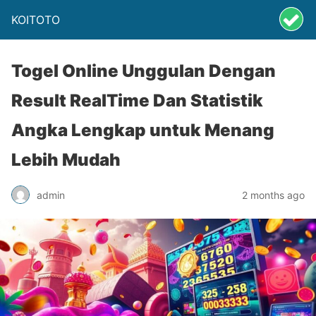
KOITOTO
Togel Online Unggulan Dengan
Result RealTime Dan Statistik
Angka Lengkap untuk Menang
Lebih Mudah
admin
2 months ago