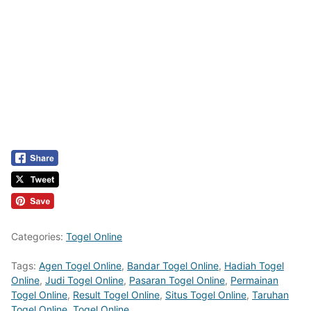
Categories:
Togel Online
Tags:
Agen Togel Online
,
Bandar Togel Online
,
Hadiah Togel
Online
,
Judi Togel Online
,
Pasaran Togel Online
,
Permainan
Togel Online
,
Result Togel Online
,
Situs Togel Online
,
Taruhan
Togel Online
,
Togel Online