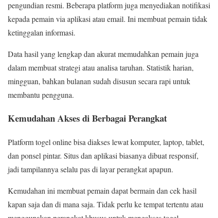
pengundian resmi. Beberapa platform juga menyediakan notifikasi
kepada pemain via aplikasi atau email. Ini membuat pemain tidak
ketinggalan informasi.
Data hasil yang lengkap dan akurat memudahkan pemain juga
dalam membuat strategi atau analisa taruhan. Statistik harian,
mingguan, bahkan bulanan sudah disusun secara rapi untuk
membantu pengguna.
Kemudahan Akses di Berbagai Perangkat
Platform togel online bisa diakses lewat komputer, laptop, tablet,
dan ponsel pintar. Situs dan aplikasi biasanya dibuat responsif,
jadi tampilannya selalu pas di layar perangkat apapun.
Kemudahan ini membuat pemain dapat bermain dan cek hasil
kapan saja dan di mana saja. Tidak perlu ke tempat tertentu atau
menggunakan perangkat khusus untuk mengakses togel.