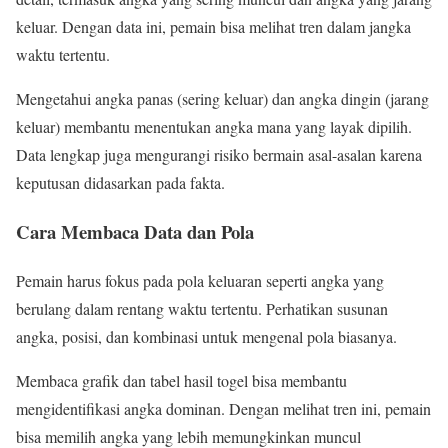
keluar. Dengan data ini, pemain bisa melihat tren dalam jangka
waktu tertentu.
Mengetahui angka panas (sering keluar) dan angka dingin (jarang
keluar) membantu menentukan angka mana yang layak dipilih.
Data lengkap juga mengurangi risiko bermain asal-asalan karena
keputusan didasarkan pada fakta.
Cara Membaca Data dan Pola
Pemain harus fokus pada pola keluaran seperti angka yang
berulang dalam rentang waktu tertentu. Perhatikan susunan
angka, posisi, dan kombinasi untuk mengenal pola biasanya.
Membaca grafik dan tabel hasil togel bisa membantu
mengidentifikasi angka dominan. Dengan melihat tren ini, pemain
bisa memilih angka yang lebih memungkinkan muncul