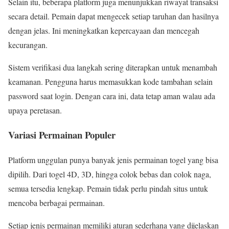
Selain itu, beberapa platform juga menunjukkan riwayat transaksi
secara detail. Pemain dapat mengecek setiap taruhan dan hasilnya
dengan jelas. Ini meningkatkan kepercayaan dan mencegah
kecurangan.
Sistem verifikasi dua langkah sering diterapkan untuk menambah
keamanan. Pengguna harus memasukkan kode tambahan selain
password saat login. Dengan cara ini, data tetap aman walau ada
upaya peretasan.
Variasi Permainan Populer
Platform unggulan punya banyak jenis permainan togel yang bisa
dipilih. Dari togel 4D, 3D, hingga colok bebas dan colok naga,
semua tersedia lengkap. Pemain tidak perlu pindah situs untuk
mencoba berbagai permainan.
Setiap jenis permainan memiliki aturan sederhana yang dijelaskan