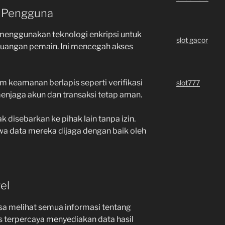
i Pengguna
u menggunakan teknologi enkripsi untuk
slot gacor
euangan pemain. Ini mencegah akses
 keamanan berlapis seperti verifikasi
slot777
menjaga akun dan transaksi tetap aman.
dak disebarkan ke pihak lain tanpa izin.
wa data mereka dijaga dengan baik oleh
el
isa melihat semua informasi tentang
us terpercaya menyediakan data hasil