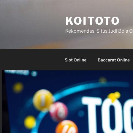
Skip
to
KOITOTO
content
Rekomendasi Situs Judi Bola O
Slot Online
Baccarat Online