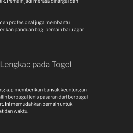
aik. Pemain jadi merasa dihargai dan
umen profesional juga membantu
rikan panduan bagi pemain baru agar
 Lengkap pada Togel
lengkap memberikan banyak keuntungan
ih berbagai jenis pasaran dari berbagai
rat. Ini memudahkan pemain untuk
at dan waktu.