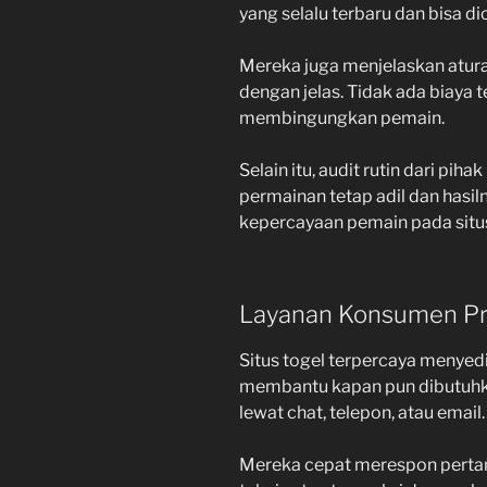
yang selalu terbaru dan bisa di
Mereka juga menjelaskan atur
dengan jelas. Tidak ada biaya 
membingungkan pemain.
Selain itu, audit rutin dari pih
permainan tetap adil dan hasil
kepercayaan pemain pada situs
Layanan Konsumen Pr
Situs togel terpercaya menyed
membantu kapan pun dibutuhka
lewat chat, telepon, atau email.
Mereka cepat merespon perta