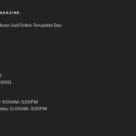
AGAZINE.
taran Judi Online Terupdate Dan
t
 10001
y: 9:00AM–5:00PM
unday: 11:00AM–3:00PM