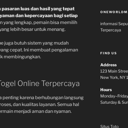
 pasaran luas dan hasil yang tepat
ONEWORLDM
yaman dan kepercayaan bagi setiap
n yang lengkap, pemain bisa memilih
informasi Sepu
yang lebih besar untuk menang.
Terpercaya
ne juga butuh sistem yang mudah
 yang cepat. Ini membuat pengalaman
FIND US
idak membingungkan.
Address
123 Main Stree
New York, NY
ogel Online Terpercaya
Hours
Monday–Frida
ya penting karena berhubungan langsung
Saturday & S
oses, dan kualitas layanan. Semua hal
ermain menjadi aman dan nyaman.
Situs Toto