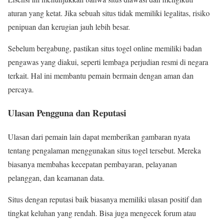
aturan yang ketat. Jika sebuah situs tidak memiliki legalitas, risiko
penipuan dan kerugian jauh lebih besar.
Sebelum bergabung, pastikan situs togel online memiliki badan
pengawas yang diakui, seperti lembaga perjudian resmi di negara
terkait. Hal ini membantu pemain bermain dengan aman dan
percaya.
Ulasan Pengguna dan Reputasi
Ulasan dari pemain lain dapat memberikan gambaran nyata
tentang pengalaman menggunakan situs togel tersebut. Mereka
biasanya membahas kecepatan pembayaran, pelayanan
pelanggan, dan keamanan data.
Situs dengan reputasi baik biasanya memiliki ulasan positif dan
tingkat keluhan yang rendah. Bisa juga mengecek forum atau