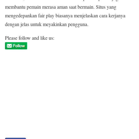
membantu pemain merasa aman saat bermain. Situs yang
mengedepankan fair play biasanya menjelaskan cara kerjanya
dengan jelas untuk meyakinkan pengguna.
Please follow and like us: