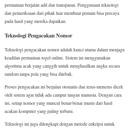
permainan berjalan adil dan transparan. Penggunaan teknologi
dan pemeriksaan dari pihak luar membuat pemain bisa percaya
pada hasil yang mereka dapatkan.
Teknologi Pengacakan Nomor
Teknologi pengacakan nomor adalah kunci utama dalam menjaga
keadilan permainan togel online. Sistem ini menggunakan
algoritma acak yang canggih untuk menghasilkan angka secara
random tanpa pola yang bisa ditebak.
Proses pengacakan ini berjalan otomatis dan terus-menerus dicek
oleh sistem agar tidak ada campur tangan manusia. Dengan cara
ini, setiap nomor yang muncul benar-benar murni dari hasil
acakan komputer yang paling terbaru.
Teknologi ini juga dilengkapi dengan metode enkripsi untuk