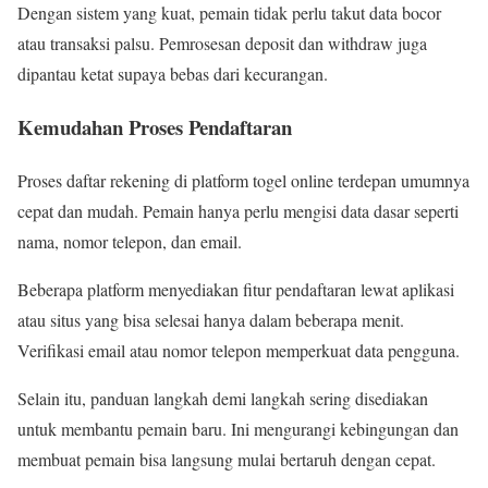
Dengan sistem yang kuat, pemain tidak perlu takut data bocor
atau transaksi palsu. Pemrosesan deposit dan withdraw juga
dipantau ketat supaya bebas dari kecurangan.
Kemudahan Proses Pendaftaran
Proses daftar rekening di platform togel online terdepan umumnya
cepat dan mudah. Pemain hanya perlu mengisi data dasar seperti
nama, nomor telepon, dan email.
Beberapa platform menyediakan fitur pendaftaran lewat aplikasi
atau situs yang bisa selesai hanya dalam beberapa menit.
Verifikasi email atau nomor telepon memperkuat data pengguna.
Selain itu, panduan langkah demi langkah sering disediakan
untuk membantu pemain baru. Ini mengurangi kebingungan dan
membuat pemain bisa langsung mulai bertaruh dengan cepat.