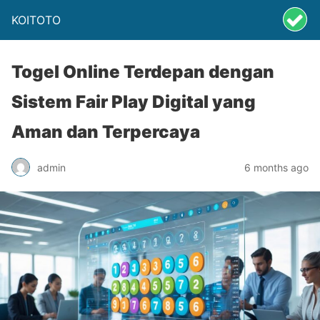
KOITOTO
Togel Online Terdepan dengan
Sistem Fair Play Digital yang
Aman dan Terpercaya
admin
6 months ago