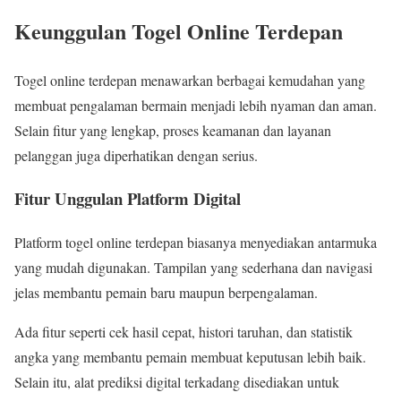
Keunggulan Togel Online Terdepan
Togel online terdepan menawarkan berbagai kemudahan yang
membuat pengalaman bermain menjadi lebih nyaman dan aman.
Selain fitur yang lengkap, proses keamanan dan layanan
pelanggan juga diperhatikan dengan serius.
Fitur Unggulan Platform Digital
Platform togel online terdepan biasanya menyediakan antarmuka
yang mudah digunakan. Tampilan yang sederhana dan navigasi
jelas membantu pemain baru maupun berpengalaman.
Ada fitur seperti cek hasil cepat, histori taruhan, dan statistik
angka yang membantu pemain membuat keputusan lebih baik.
Selain itu, alat prediksi digital terkadang disediakan untuk