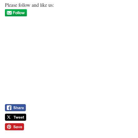
Please follow and like us: