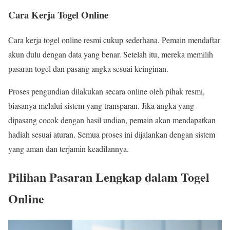
Cara Kerja Togel Online
Cara kerja togel online resmi cukup sederhana. Pemain mendaftar
akun dulu dengan data yang benar. Setelah itu, mereka memilih
pasaran togel dan pasang angka sesuai keinginan.
Proses pengundian dilakukan secara online oleh pihak resmi,
biasanya melalui sistem yang transparan. Jika angka yang
dipasang cocok dengan hasil undian, pemain akan mendapatkan
hadiah sesuai aturan. Semua proses ini dijalankan dengan sistem
yang aman dan terjamin keadilannya.
Pilihan Pasaran Lengkap dalam Togel
Online