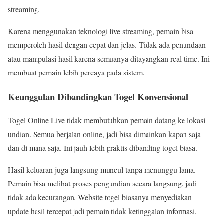
streaming.
Karena menggunakan teknologi live streaming, pemain bisa
memperoleh hasil dengan cepat dan jelas. Tidak ada penundaan
atau manipulasi hasil karena semuanya ditayangkan real-time. Ini
membuat pemain lebih percaya pada sistem.
Keunggulan Dibandingkan Togel Konvensional
Togel Online Live tidak membutuhkan pemain datang ke lokasi
undian. Semua berjalan online, jadi bisa dimainkan kapan saja
dan di mana saja. Ini jauh lebih praktis dibanding togel biasa.
Hasil keluaran juga langsung muncul tanpa menunggu lama.
Pemain bisa melihat proses pengundian secara langsung, jadi
tidak ada kecurangan. Website togel biasanya menyediakan
update hasil tercepat jadi pemain tidak ketinggalan informasi.