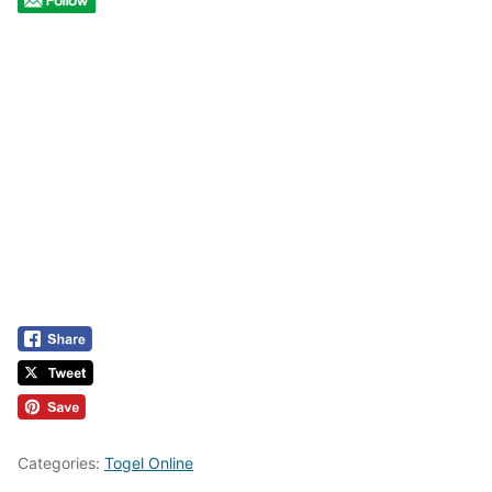
Categories:
Togel Online