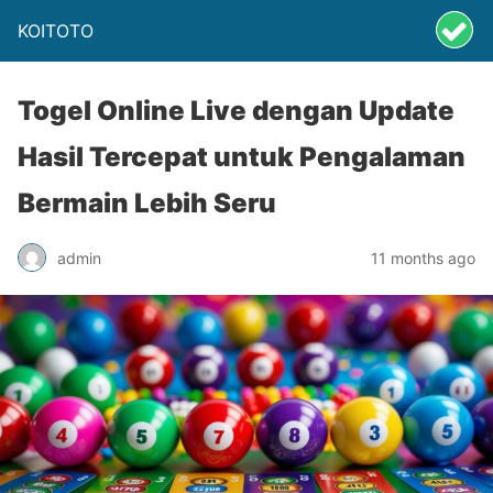
KOITOTO
Togel Online Live dengan Update
Hasil Tercepat untuk Pengalaman
Bermain Lebih Seru
admin
11 months ago