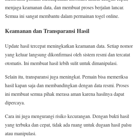
menjaga keamanan data, dan membuat proses berjalan lancar.
Semua ini sangat membantu dalam permainan togel online.
Keamanan dan Transparansi Hasil
Update hasil tercepat meningkatkan keamanan data. Setiap nomor
yang keluar langsung dikonfirmasi oleh sistem resmi dan tercatat
otomatis. Ini membuat hasil lebih sulit untuk dimanipulasi.
Selain itu, transparansi juga meningkat. Pemain bisa memeriksa
hasil kapan saja dan membandingkan dengan data resmi. Proses
ini membuat semua pihak merasa aman karena hasilnya dapat
dipercaya.
Cara ini juga mengurangi risiko kecurangan. Dengan bukti hasil
yang terbuka dan cepat, tidak ada ruang untuk dugaan hasil palsu
atau manipulasi.