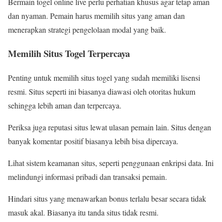
Bermain togel online live perlu perhatian khusus agar tetap aman
dan nyaman. Pemain harus memilih situs yang aman dan
menerapkan strategi pengelolaan modal yang baik.
Memilih Situs Togel Terpercaya
Penting untuk memilih situs togel yang sudah memiliki lisensi
resmi. Situs seperti ini biasanya diawasi oleh otoritas hukum
sehingga lebih aman dan terpercaya.
Periksa juga reputasi situs lewat ulasan pemain lain. Situs dengan
banyak komentar positif biasanya lebih bisa dipercaya.
Lihat sistem keamanan situs, seperti penggunaan enkripsi data. Ini
melindungi informasi pribadi dan transaksi pemain.
Hindari situs yang menawarkan bonus terlalu besar secara tidak
masuk akal. Biasanya itu tanda situs tidak resmi.