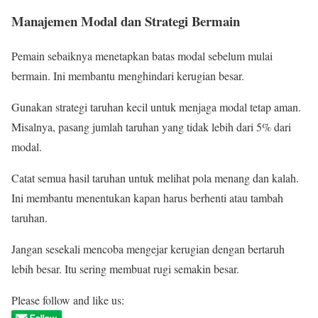
Manajemen Modal dan Strategi Bermain
Pemain sebaiknya menetapkan batas modal sebelum mulai
bermain. Ini membantu menghindari kerugian besar.
Gunakan strategi taruhan kecil untuk menjaga modal tetap aman.
Misalnya, pasang jumlah taruhan yang tidak lebih dari 5% dari
modal.
Catat semua hasil taruhan untuk melihat pola menang dan kalah.
Ini membantu menentukan kapan harus berhenti atau tambah
taruhan.
Jangan sesekali mencoba mengejar kerugian dengan bertaruh
lebih besar. Itu sering membuat rugi semakin besar.
Please follow and like us: