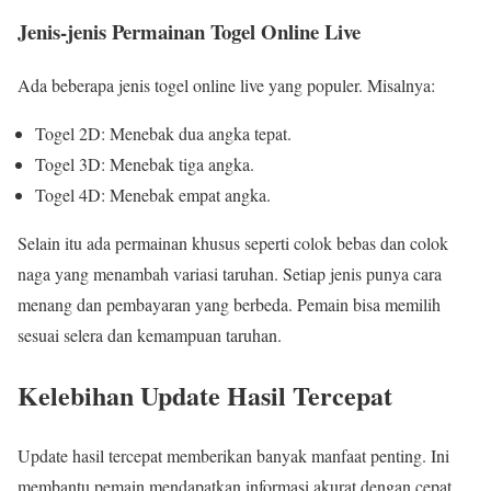
Jenis-jenis Permainan Togel Online Live
Ada beberapa jenis togel online live yang populer. Misalnya:
Togel 2D: Menebak dua angka tepat.
Togel 3D: Menebak tiga angka.
Togel 4D: Menebak empat angka.
Selain itu ada permainan khusus seperti colok bebas dan colok
naga yang menambah variasi taruhan. Setiap jenis punya cara
menang dan pembayaran yang berbeda. Pemain bisa memilih
sesuai selera dan kemampuan taruhan.
Kelebihan Update Hasil Tercepat
Update hasil tercepat memberikan banyak manfaat penting. Ini
membantu pemain mendapatkan informasi akurat dengan cepat,