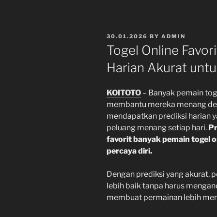
POSTED
30.01.2026
BY
ADMIN
ON
Togel Online Favor
Harian Akurat unt
KOITOTO
– Banyak pemain toge
membantu mereka menang deng
mendapatkan prediksi harian y
peluang menang setiap hari.
Pr
favorit banyak pemain togel 
percaya diri.
Dengan prediksi yang akurat,
lebih baik tanpa harus mengan
membuat permainan lebih men