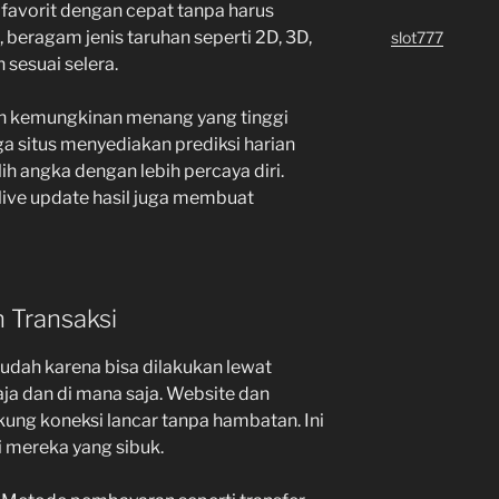
avorit dengan cepat tanpa harus
tu, beragam jenis taruhan seperti 2D, 3D,
slot777
sesuai selera.
ah kemungkinan menang yang tinggi
a situs menyediakan prediksi harian
 angka dengan lebih percaya diri.
 live update hasil juga membuat
 Transaksi
mudah karena bisa dilakukan lewat
ja dan di mana saja. Website dan
kung koneksi lancar tanpa hambatan. Ini
 mereka yang sibuk.