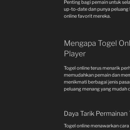
Penting bagi pemain untuk sela
up-to-date dan punya peluang 
online favorit mereka.
Mengapa Togel Onli
Player
Togel online terus menarik per
memudahkan pemain dan memb
menikmati berbagai jenis pasar
peluang menang yang mudah d
Daya Tarik Permainan 
Togel online menawarkan cara 