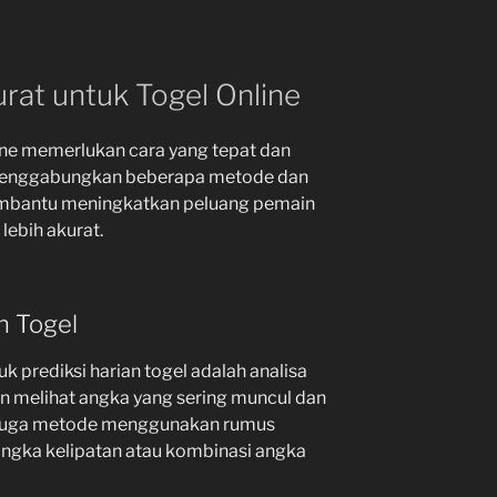
urat untuk Togel Online
line memerlukan cara yang tepat dan
. Menggabungkan beberapa metode dan
mbantu meningkatkan peluang pemain
ebih akurat.
n Togel
k prediksi harian togel adalah analisa
n melihat angka yang sering muncul dan
a juga metode menggunakan rumus
angka kelipatan atau kombinasi angka