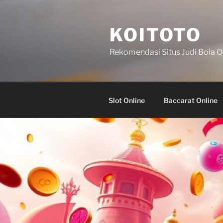
Skip
to
KOITOTO
content
Rekomendasi Situs Judi Bola O
Slot Online
Baccarat Online