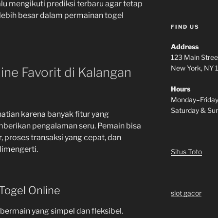
lu mengikuti prediksi terbaru agar tetap
lebih besar dalam permainan togel
FIND US
Address
123 Main Stree
New York, NY
ne Favorit di Kalangan
Hours
Monday–Frida
Saturday & S
hatian karena banyak fitur yang
erikan pengalaman seru. Pemain bisa
, proses transaksi yang cepat, dan
imengerti.
Situs Toto
Togel Online
slot gacor
bermain yang simpel dan fleksibel.