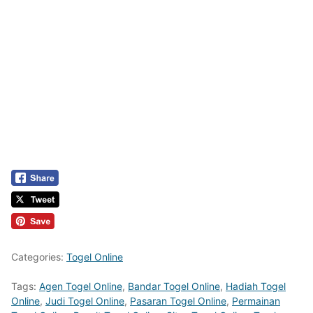
Categories:
Togel Online
Tags:
Agen Togel Online
,
Bandar Togel Online
,
Hadiah Togel
Online
,
Judi Togel Online
,
Pasaran Togel Online
,
Permainan