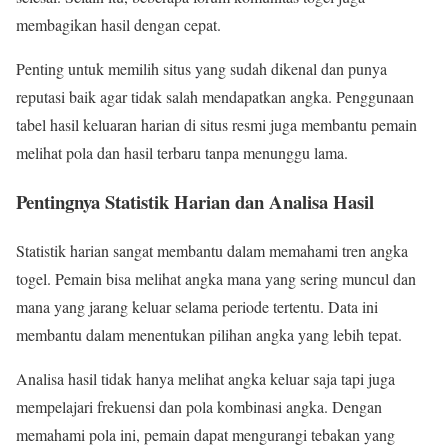
membagikan hasil dengan cepat.
Penting untuk memilih situs yang sudah dikenal dan punya
reputasi baik agar tidak salah mendapatkan angka. Penggunaan
tabel hasil keluaran harian di situs resmi juga membantu pemain
melihat pola dan hasil terbaru tanpa menunggu lama.
Pentingnya Statistik Harian dan Analisa Hasil
Statistik harian sangat membantu dalam memahami tren angka
togel. Pemain bisa melihat angka mana yang sering muncul dan
mana yang jarang keluar selama periode tertentu. Data ini
membantu dalam menentukan pilihan angka yang lebih tepat.
Analisa hasil tidak hanya melihat angka keluar saja tapi juga
mempelajari frekuensi dan pola kombinasi angka. Dengan
memahami pola ini, pemain dapat mengurangi tebakan yang