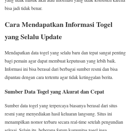
bisa jadi tidak benar.
Cara Mendapatkan Informasi Togel
yang Selalu Update
Mendapatkan data togel yang selalu baru dan tepat sangat penting
bagi pemain agar dapat membuat keputusan yang lebih baik.
Informasi ini bisa berasal dari berbagai sumber resmi dan bisa
dipantau dengan cara tertentu agar tidak ketinggalan berita.
Sumber Data Togel yang Akurat dan Cepat
Sumber data togel yang terpercaya biasanya berasal dari situs
resmi yang menyediakan hasil keluaran langsung. Situs ini
menampilkan nomor terbaru secara real-time setelah pengundian
selesai. Selain itu, beberapa forum komunitas togel juga