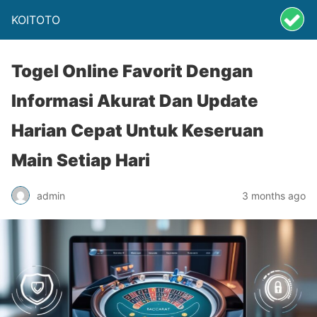
KOITOTO
Togel Online Favorit Dengan
Informasi Akurat Dan Update
Harian Cepat Untuk Keseruan
Main Setiap Hari
admin
3 months ago