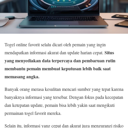
Togel online favorit selalu dicari oleh pemain yang ingin
Situs
mendapatkan informasi akurat dan update harian cepat.
yang menyediakan data terpercaya dan pembaruan rutin
membantu pemain membuat keputusan lebih baik saat
memasang angka.
Banyak orang merasa kesulitan mencari sumber yang tepat karena
banyaknya informasi yang tersebar. Dengan fokus pada kecepatan
dan ketepatan update, pemain bisa lebih yakin saat mengikuti
permainan togel favorit mereka.
Selain itu, informasi yang cepat dan akurat juga mengurangi risiko