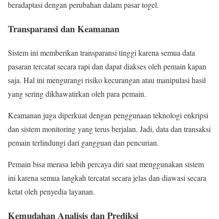
beradaptasi dengan perubahan dalam pasar togel.
Transparansi dan Keamanan
Sistem ini memberikan transparansi tinggi karena semua data
pasaran tercatat secara rapi dan dapat diakses oleh pemain kapan
saja. Hal ini mengurangi risiko kecurangan atau manipulasi hasil
yang sering dikhawatirkan oleh para pemain.
Keamanan juga diperkuat dengan penggunaan teknologi enkripsi
dan sistem monitoring yang terus berjalan. Jadi, data dan transaksi
pemain terlindungi dari gangguan dan pencurian.
Pemain bisa merasa lebih percaya diri saat menggunakan sistem
ini karena semua langkah tercatat secara jelas dan diawasi secara
ketat oleh penyedia layanan.
Kemudahan Analisis dan Prediksi