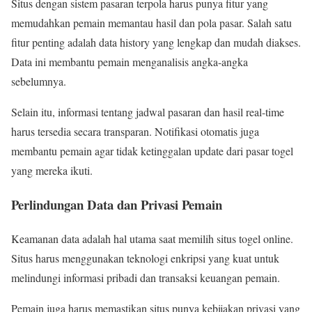
Situs dengan sistem pasaran terpola harus punya fitur yang
memudahkan pemain memantau hasil dan pola pasar. Salah satu
fitur penting adalah data history yang lengkap dan mudah diakses.
Data ini membantu pemain menganalisis angka-angka
sebelumnya.
Selain itu, informasi tentang jadwal pasaran dan hasil real-time
harus tersedia secara transparan. Notifikasi otomatis juga
membantu pemain agar tidak ketinggalan update dari pasar togel
yang mereka ikuti.
Perlindungan Data dan Privasi Pemain
Keamanan data adalah hal utama saat memilih situs togel online.
Situs harus menggunakan teknologi enkripsi yang kuat untuk
melindungi informasi pribadi dan transaksi keuangan pemain.
Pemain juga harus memastikan situs punya kebijakan privasi yang