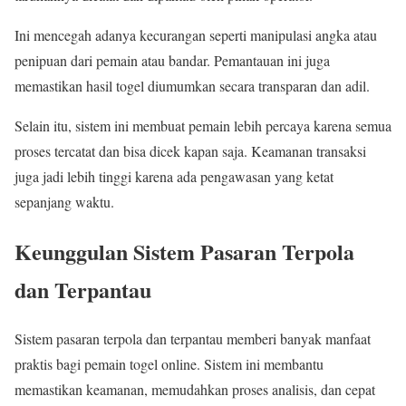
Ini mencegah adanya kecurangan seperti manipulasi angka atau
penipuan dari pemain atau bandar. Pemantauan ini juga
memastikan hasil togel diumumkan secara transparan dan adil.
Selain itu, sistem ini membuat pemain lebih percaya karena semua
proses tercatat dan bisa dicek kapan saja. Keamanan transaksi
juga jadi lebih tinggi karena ada pengawasan yang ketat
sepanjang waktu.
Keunggulan Sistem Pasaran Terpola
dan Terpantau
Sistem pasaran terpola dan terpantau memberi banyak manfaat
praktis bagi pemain togel online. Sistem ini membantu
memastikan keamanan, memudahkan proses analisis, dan cepat