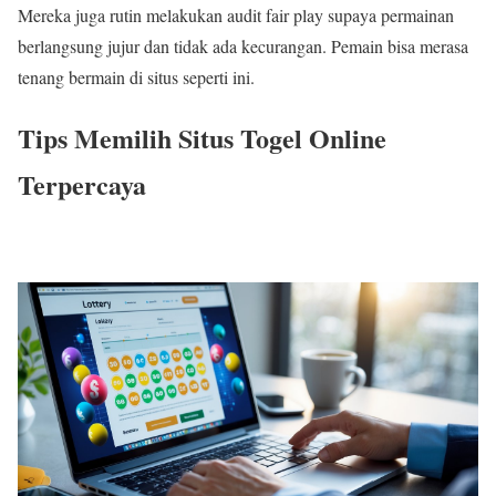
Mereka juga rutin melakukan audit fair play supaya permainan
berlangsung jujur dan tidak ada kecurangan. Pemain bisa merasa
tenang bermain di situs seperti ini.
Tips Memilih Situs Togel Online
Terpercaya