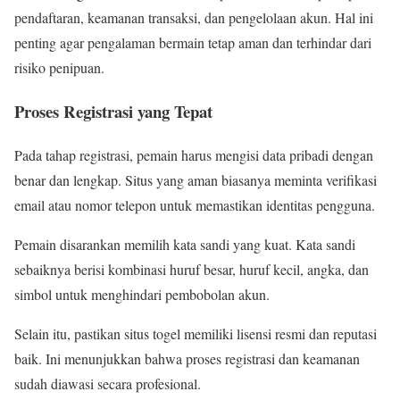
pendaftaran, keamanan transaksi, dan pengelolaan akun. Hal ini
penting agar pengalaman bermain tetap aman dan terhindar dari
risiko penipuan.
Proses Registrasi yang Tepat
Pada tahap registrasi, pemain harus mengisi data pribadi dengan
benar dan lengkap. Situs yang aman biasanya meminta verifikasi
email atau nomor telepon untuk memastikan identitas pengguna.
Pemain disarankan memilih kata sandi yang kuat. Kata sandi
sebaiknya berisi kombinasi huruf besar, huruf kecil, angka, dan
simbol untuk menghindari pembobolan akun.
Selain itu, pastikan situs togel memiliki lisensi resmi dan reputasi
baik. Ini menunjukkan bahwa proses registrasi dan keamanan
sudah diawasi secara profesional.