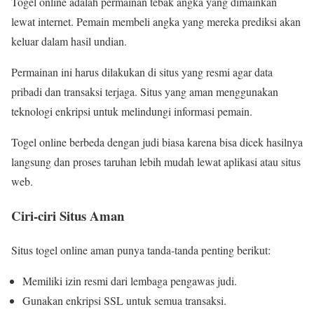
Togel online adalah permainan tebak angka yang dimainkan
lewat internet. Pemain membeli angka yang mereka prediksi akan
keluar dalam hasil undian.
Permainan ini harus dilakukan di situs yang resmi agar data
pribadi dan transaksi terjaga. Situs yang aman menggunakan
teknologi enkripsi untuk melindungi informasi pemain.
Togel online berbeda dengan judi biasa karena bisa dicek hasilnya
langsung dan proses taruhan lebih mudah lewat aplikasi atau situs
web.
Ciri-ciri Situs Aman
Situs togel online aman punya tanda-tanda penting berikut:
Memiliki izin resmi dari lembaga pengawas judi.
Gunakan enkripsi SSL untuk semua transaksi.