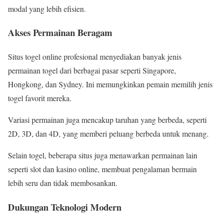
modal yang lebih efisien.
Akses Permainan Beragam
Situs togel online profesional menyediakan banyak jenis
permainan togel dari berbagai pasar seperti Singapore,
Hongkong, dan Sydney. Ini memungkinkan pemain memilih jenis
togel favorit mereka.
Variasi permainan juga mencakup taruhan yang berbeda, seperti
2D, 3D, dan 4D, yang memberi peluang berbeda untuk menang.
Selain togel, beberapa situs juga menawarkan permainan lain
seperti slot dan kasino online, membuat pengalaman bermain
lebih seru dan tidak membosankan.
Dukungan Teknologi Modern