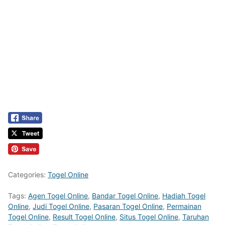
Categories:
Togel Online
Tags:
Agen Togel Online
,
Bandar Togel Online
,
Hadiah Togel
Online
,
Judi Togel Online
,
Pasaran Togel Online
,
Permainan
Togel Online
,
Result Togel Online
,
Situs Togel Online
,
Taruhan