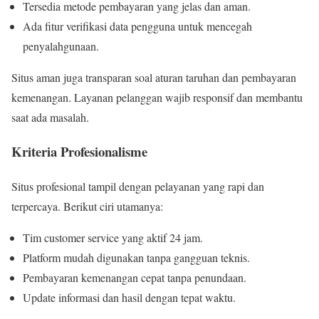
Tersedia metode pembayaran yang jelas dan aman.
Ada fitur verifikasi data pengguna untuk mencegah
penyalahgunaan.
Situs aman juga transparan soal aturan taruhan dan pembayaran
kemenangan. Layanan pelanggan wajib responsif dan membantu
saat ada masalah.
Kriteria Profesionalisme
Situs profesional tampil dengan pelayanan yang rapi dan
terpercaya. Berikut ciri utamanya:
Tim customer service yang aktif 24 jam.
Platform mudah digunakan tanpa gangguan teknis.
Pembayaran kemenangan cepat tanpa penundaan.
Update informasi dan hasil dengan tepat waktu.