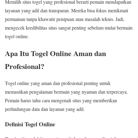
Memilih situs togel yang profesional berarti pemain mendapatkan
layanan yang adil dan transparan. Mereka bisa fokus menikmati
permainan tanpa khawatir penipuan atau masalah teknis. Jadi,
mengecek kredibilitas situs sangat penting sebelum mulai bermain
togel online.
Apa Itu Togel Online Aman dan
Profesional?
Togel online yang aman dan profesional penting untuk
memastikan pengalaman bermain yang nyaman dan terpercaya.
Pemain harus tahu cara mengenali situs yang memberikan
perlindungan data dan layanan yang adil.
Definisi Togel Online