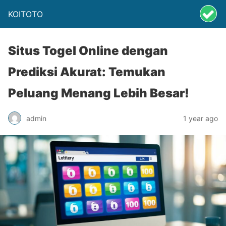
KOITOTO
Situs Togel Online dengan
Prediksi Akurat: Temukan
Peluang Menang Lebih Besar!
admin
1 year ago