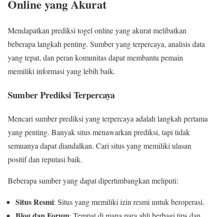
Online yang Akurat
Mendapatkan prediksi togel online yang akurat melibatkan
beberapa langkah penting. Sumber yang terpercaya, analisis data
yang tepat, dan peran komunitas dapat membantu pemain
memiliki informasi yang lebih baik.
Sumber Prediksi Terpercaya
Mencari sumber prediksi yang terpercaya adalah langkah pertama
yang penting. Banyak situs menawarkan prediksi, tapi tidak
semuanya dapat diandalkan. Cari situs yang memiliki ulasan
positif dan reputasi baik.
Beberapa sumber yang dapat dipertimbangkan meliputi:
Situs Resmi
: Situs yang memiliki izin resmi untuk beroperasi.
Blog dan Forum
: Tempat di mana para ahli berbagi tips dan