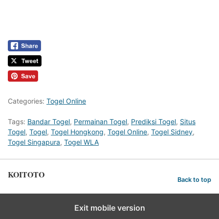
Categories:
Togel Online
Tags:
Bandar Togel
,
Permainan Togel
,
Prediksi Togel
,
Situs
Togel
,
Togel
,
Togel Hongkong
,
Togel Online
,
Togel Sidney
,
Togel Singapura
,
Togel WLA
KOITOTO
Back to top
Exit mobile version