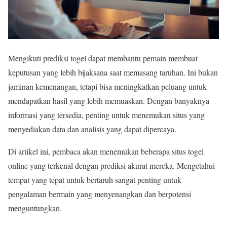
Mengikuti prediksi togel dapat membantu pemain membuat
keputusan yang lebih bijaksana saat memasang taruhan. Ini bukan
jaminan kemenangan, tetapi bisa meningkatkan peluang untuk
mendapatkan hasil yang lebih memuaskan. Dengan banyaknya
informasi yang tersedia, penting untuk menemukan situs yang
menyediakan data dan analisis yang dapat dipercaya.
Di artikel ini, pembaca akan menemukan beberapa situs togel
online yang terkenal dengan prediksi akurat mereka. Mengetahui
tempat yang tepat untuk bertaruh sangat penting untuk
pengalaman bermain yang menyenangkan dan berpotensi
menguntungkan.