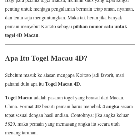
penting untuk menjaga pengalaman bermain tetap aman, nyaman,
dan tentu saja menguntungkan. Maka tak heran jika banyak
pilihan nomor satu untuk
pemain menyebut Koitoto sebagai
togel 4D Macau
.
Apa Itu Togel Macau 4D?
Sebelum masuk ke alasan mengapa Koitoto jadi favorit, mari
Togel Macau 4D
pahami dulu apa itu
.
Togel Macau
adalah pasaran togel yang berasal dari Macau,
4D
4 angka
China. Format
berarti pemain harus menebak
secara
tepat sesuai dengan hasil undian. Contohnya: jika angka keluar
5829, maka pemain yang memasang angka itu secara utuh
menang taruhan.