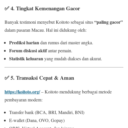
✅ 4.
Tingkat Kemenangan Gacor
“paling gacor”
Banyak testimoni menyebut Koitoto sebagai situs
dalam pasaran Macau. Hal ini didukung oleh:
Prediksi harian
dan rumus dari master angka.
Forum diskusi aktif
antar pemain.
Statistik keluaran
yang mudah diakses dan akurat.
✅ 5.
Transaksi Cepat & Aman
https://koitoto.org/
– Koitoto mendukung berbagai metode
pembayaran modern:
Transfer bank (BCA, BRI, Mandiri, BNI)
E-wallet (Dana, OVO, Gopay)