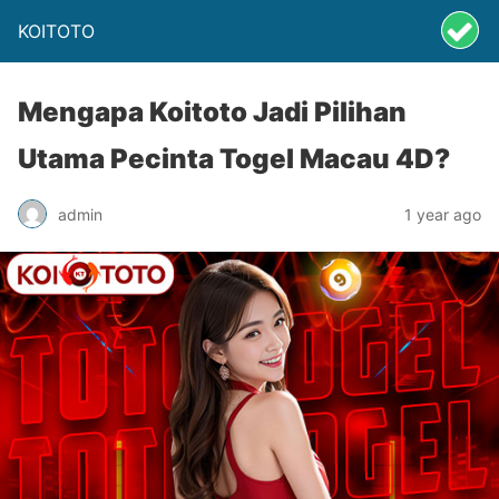
KOITOTO
Mengapa Koitoto Jadi Pilihan
Utama Pecinta Togel Macau 4D?
admin
1 year ago