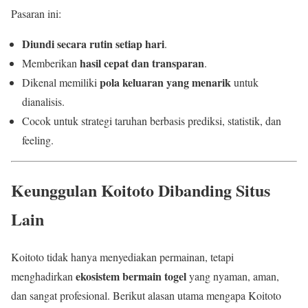
Pasaran ini:
Diundi secara rutin setiap hari
.
hasil cepat dan transparan
Memberikan
.
pola keluaran yang menarik
Dikenal memiliki
untuk
dianalisis.
Cocok untuk strategi taruhan berbasis prediksi, statistik, dan
feeling.
Keunggulan Koitoto Dibanding Situs
Lain
Koitoto tidak hanya menyediakan permainan, tetapi
ekosistem bermain togel
menghadirkan
yang nyaman, aman,
dan sangat profesional. Berikut alasan utama mengapa Koitoto