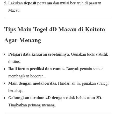
deposit pertama
Lakukan
dan mulai bertaruh di pasaran
Macau.
Tips Main Togel 4D Macau di Koitoto
Agar Menang
Pelajari data keluaran sebelumnya.
Gunakan tools statistik
di situs.
Ikuti forum prediksi dan rumus.
Banyak pemain senior
membagikan bocoran.
Main dengan modal cerdas.
Hindari all-in, gunakan strategi
bertahap.
Gabungkan taruhan 4D dengan colok bebas atau 2D.
Tingkatkan peluang menang.