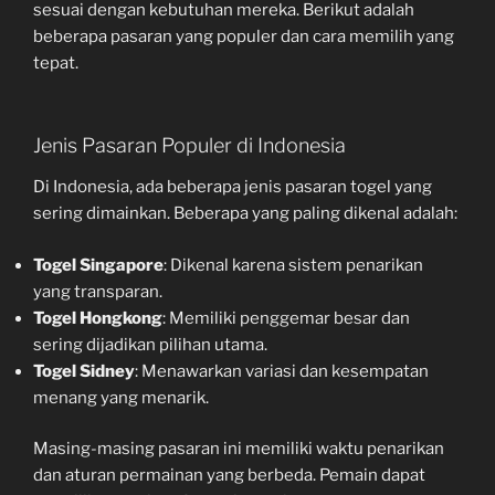
sesuai dengan kebutuhan mereka. Berikut adalah
beberapa pasaran yang populer dan cara memilih yang
tepat.
Jenis Pasaran Populer di Indonesia
Di Indonesia, ada beberapa jenis pasaran togel yang
sering dimainkan. Beberapa yang paling dikenal adalah:
Togel Singapore
: Dikenal karena sistem penarikan
yang transparan.
Togel Hongkong
: Memiliki penggemar besar dan
sering dijadikan pilihan utama.
Togel Sidney
: Menawarkan variasi dan kesempatan
menang yang menarik.
Masing-masing pasaran ini memiliki waktu penarikan
dan aturan permainan yang berbeda. Pemain dapat