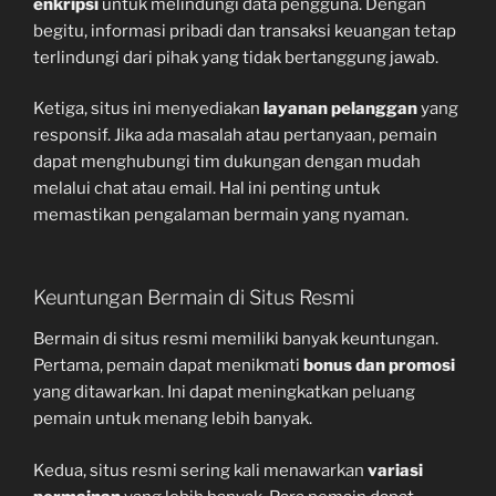
enkripsi
untuk melindungi data pengguna. Dengan
begitu, informasi pribadi dan transaksi keuangan tetap
terlindungi dari pihak yang tidak bertanggung jawab.
Ketiga, situs ini menyediakan
layanan pelanggan
yang
responsif. Jika ada masalah atau pertanyaan, pemain
dapat menghubungi tim dukungan dengan mudah
melalui chat atau email. Hal ini penting untuk
memastikan pengalaman bermain yang nyaman.
Keuntungan Bermain di Situs Resmi
Bermain di situs resmi memiliki banyak keuntungan.
Pertama, pemain dapat menikmati
bonus dan promosi
yang ditawarkan. Ini dapat meningkatkan peluang
pemain untuk menang lebih banyak.
Kedua, situs resmi sering kali menawarkan
variasi