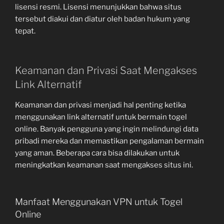
lisensi resmi. Lisensi menunjukkan bahwa situs
tersebut diakui dan diatur oleh badan hukum yang
tepat.
Keamanan dan Privasi Saat Mengakses
Link Alternatif
Keamanan dan privasi menjadi hal penting ketika
menggunakan link alternatif untuk bermain togel
online. Banyak pengguna yang ingin melindungi data
pribadi mereka dan memastikan pengalaman bermain
yang aman. Beberapa cara bisa dilakukan untuk
meningkatkan keamanan saat mengakses situs ini.
Manfaat Menggunakan VPN untuk Togel
Online