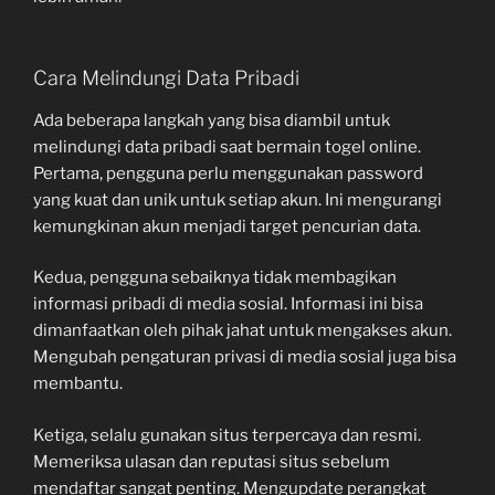
Cara Melindungi Data Pribadi
Ada beberapa langkah yang bisa diambil untuk
melindungi data pribadi saat bermain togel online.
Pertama, pengguna perlu menggunakan password
yang kuat dan unik untuk setiap akun. Ini mengurangi
kemungkinan akun menjadi target pencurian data.
Kedua, pengguna sebaiknya tidak membagikan
informasi pribadi di media sosial. Informasi ini bisa
dimanfaatkan oleh pihak jahat untuk mengakses akun.
Mengubah pengaturan privasi di media sosial juga bisa
membantu.
Ketiga, selalu gunakan situs terpercaya dan resmi.
Memeriksa ulasan dan reputasi situs sebelum
mendaftar sangat penting. Mengupdate perangkat