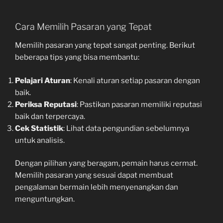
Cara Memilih Pasaran yang Tepat
Memilih pasaran yang tepat sangat penting. Berikut
beberapa tips yang bisa membantu:
Pelajari Aturan
: Kenali aturan setiap pasaran dengan
baik.
Periksa Reputasi
: Pastikan pasaran memiliki reputasi
baik dan terpercaya.
Cek Statistik
: Lihat data pengundian sebelumnya
untuk analisis.
Dengan pilihan yang beragam, pemain harus cermat.
Memilih pasaran yang sesuai dapat membuat
pengalaman bermain lebih menyenangkan dan
menguntungkan.