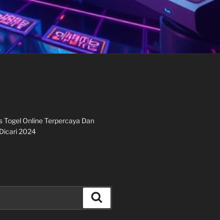
s Togel Online Terpercaya Dan
Dicari 2024
Search