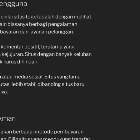
Pengguna
nilai situs togel adalah dengan melihat
main biasanya berbagi pengalaman
bayaran dan layanan pelanggan.
i komentar positif, terutama yang
ejujuran. Situs dengan banyak keluhan
 harus dihindari.
 atau media sosial. Situs yang lama
asi lebih stabil dibanding situs baru
nya.
 Aman
diakan berbagai metode pembayaran
. Pilih situs yang mendukung transfer