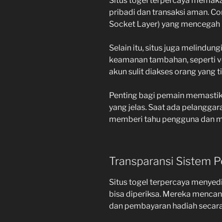
Situs togel terpercaya memakai
pribadi dan transaksi aman. 
Socket Layer) yang mencegah p
Selain itu, situs juga melindu
keamanan tambahan, seperti ve
akun sulit diakses orang yang 
Penting bagi pemain memastikan
yang jelas. Saat ada pelanggar
memberi tahu pengguna dan m
Transparansi Sistem 
Situs togel terpercaya menyed
bisa diperiksa. Mereka mencan
dan pembayaran hadiah secara