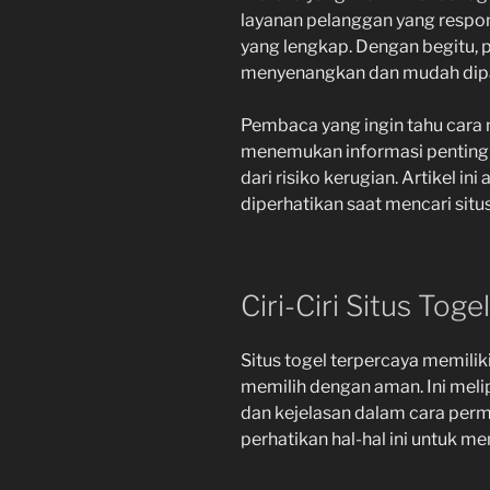
layanan pelanggan yang respon
yang lengkap. Dengan begitu, 
menyenangkan dan mudah dip
Pembaca yang ingin tahu cara 
menemukan informasi penting
dari risiko kerugian. Artikel i
diperhatikan saat mencari situs
Ciri-Ciri Situs Tog
Situs togel terpercaya memil
memilih dengan aman. Ini melip
dan kejelasan dalam cara perm
perhatikan hal-hal ini untuk men