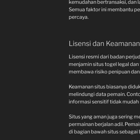
kemudahan bertransaksi, dan l
Semua faktor ini membantu p
percaya.
Lisensi dan Keamanan
Lisensi resmi dari badan perju
menjamin situs togel legal dan 
membawa risiko penipuan dan da
Keamanan situs biasanya diduk
melindungi data pemain. Cont
informasi sensitif tidak mudah 
Situs yang aman juga sering m
permainan berjalan adil. Pemai
di bagian bawah situs sebagai 