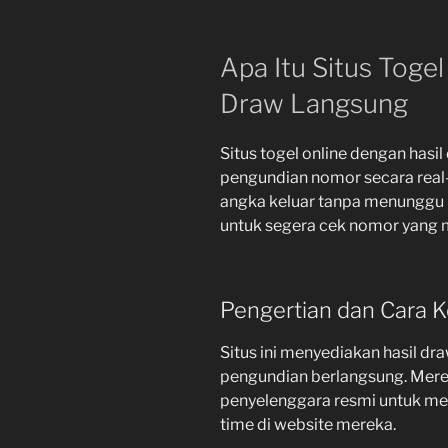
Apa Itu Situs Togel
Draw Langsung
Situs togel online dengan has
pengundian nomor secara real-
angka keluar tanpa menunggu
untuk segera cek nomor yang 
Pengertian dan Cara K
Situs ini menyediakan hasil dr
pengundian berlangsung. Mere
penyelenggara resmi untuk men
time di website mereka.