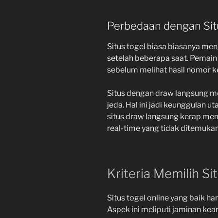
Perbedaan dengan Sit
Situs togel biasa biasanya me
setelah beberapa saat. Pemain
sebelum melihat hasil nomor ke
Situs dengan draw langsung m
jeda. Hal ini jadi keunggulan ut
situs draw langsung kerap memil
real-time yang tidak ditemukan 
Kriteria Memilih Si
Situs togel online yang baik 
Aspek ini meliputi jaminan kea