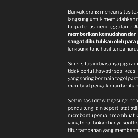
Banyak orang mencari situs to
langsung untuk memudahkan 
tanpa harus menunggu lama.
S
memberikan kemudahan dan k
sangat dibutuhkan oleh para 
langsung tahu hasil tanpa haru
Situs-situs ini biasanya juga 
tidak perlu khawatir soal keas
yang sering bermain togel past
membuat pengalaman taruhan m
Selain hasil draw langsung, be
pendukung lain seperti statist
membantu pemain membuat kepu
yang tepat bukan hanya soal k
fitur tambahan yang membant