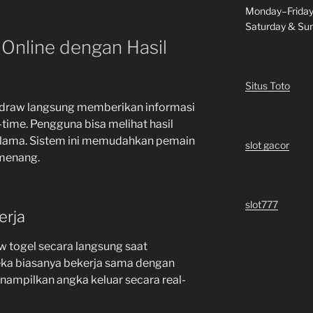
Monday–Frida
Saturday & S
 Online dengan Hasil
Situs Toto
il draw langsung memberikan informasi
time. Pengguna bisa melihat hasil
 lama. Sistem ini memudahkan pemain
slot gacor
menang.
slot777
erja
aw togel secara langsung saat
ka biasanya bekerja sama dengan
ampilkan angka keluar secara real-