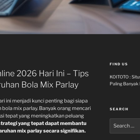
FIND US
ine 2026 Hari Ini – Tips
KOITOTO : Situ
han Bola Mix Parlay
Paling Banyak 
ri ini menjadi kunci penting bagi siapa
n bola mix parlay. Banyak orang mencari
SEARCH
ksi tepat yang meningkatkan peluang
Search
strategi yang tepat dapat membantu
for:
ruhan mix parlay secara signifikan.