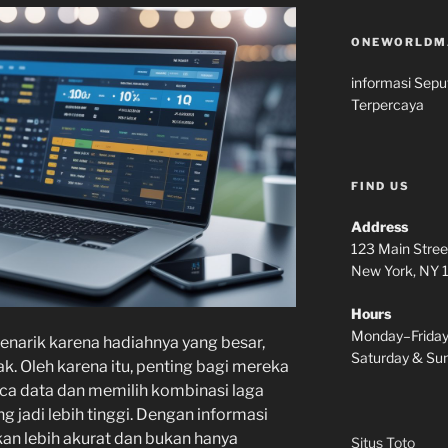
ONEWORLDM
informasi Sepu
Terpercaya
FIND US
Address
123 Main Stree
New York, NY
Hours
Monday–Frida
narik karena hadiahnya yang besar,
Saturday & S
bak. Oleh karena itu, penting bagi mereka
 data dan memilih kombinasi laga
 jadi lebih tinggi. Dengan informasi
kan lebih akurat dan bukan hanya
Situs Toto