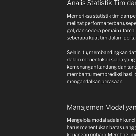
Analis Statistik Tim d
Memeriksa statistik tim dan p
melihat performa terbaru, seper
gol, dan cedera pemain utama.
seberapa kuat tim dalam perta
Selain itu, membandingkan da
dalam menentukan siapa yang l
kemenangan kandang dan tandan
membantu memprediksi hasil d
mengandalkan perasaan.
Manajemen Modal yang
Mengelola modal adalah kunci 
harus menentukan batas uang 
keuangan pribadi. Membagi mod