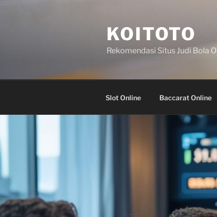
Skip
to
KOITOTO
content
Rekomendasi Situs Judi Bola O
Slot Online
Baccarat Online