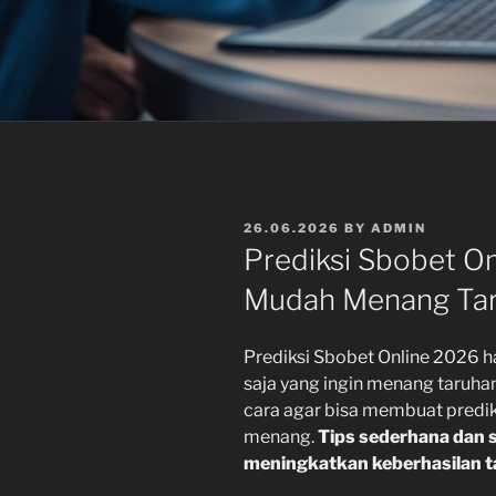
POSTED
26.06.2026
BY
ADMIN
ON
Prediksi Sbobet Onl
Mudah Menang Taru
Prediksi Sbobet Online 2026 ha
saja yang ingin menang taruha
cara agar bisa membuat predi
menang.
Tips sederhana dan 
meningkatkan keberhasilan ta